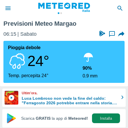
Previsioni Meteo Margao
tiva
rivacy
06:15
Sabato
...
ti di
net
Pioggia debole
net)
24°
i
 da
nisti per
90%
 che le
Temp. percepita 24°
0.9 mm
ioni
iano di
È
Ultim'ora.
Luca Lombroso non vede la fine del caldo:
 a
"Ferragosto 2026 potrebbe entrare nella storia.
ito Web
Ecco perché."
do le
opzioni:
Scarica
GRATIS
la app di
Meteored!
Installa
 i