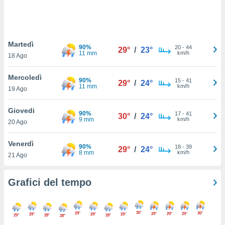
puoi
re ad
 al
ito web
Martedì
et. In
90%
20
-
44
29°
/
23°
11 mm
km/h
aso ti
18 Ago
mo che
installati
Mercoledì
90%
15
-
41
29°
/
24°
okie
11 mm
km/h
19 Ago
i per
 la
Giovedi
one nel
90%
17
-
41
30°
/
24°
9 mm
km/h
 non
20 Ago
utilizzati
er
Venerdì
90%
18
-
39
29°
/
24°
e il
8 mm
km/h
21 Ago
amento o
rare
à o
Grafici del tempo
i
zzati,
 potrai
30°
29°
30°
29°
29°
29°
29°
29°
29°
29°
28°
28°
are
28°