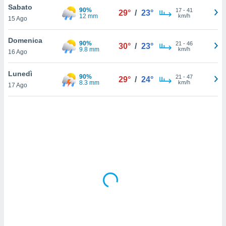
Sabato
90%
17
-
41
29°
/
23°
12 mm
km/h
sui cookie
15 Ago
e il tuo
 in
Domenica
90%
21
-
46
30°
/
23°
9.8 mm
km/h
16 Ago
o
 il
Lunedì
90%
21
-
47
29°
/
24°
8.3 mm
km/h
azioni
17 Ago
kie
re
le a piè
 del
to web.
ATIVA,
e
gie
i cookie
ccetti
zione dei