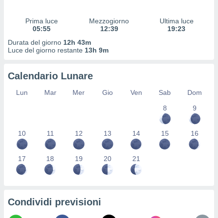
 profili
lezione
Prima luce
Mezzogiorno
Ultima luce
cità
05:55
12:39
19:23
izzata,
fili per
Durata del giorno
12h 43m
Luce del giorno restante
13h 9m
izzazione
nuti,
Calendario Lunare
 profili
lezione
Lun
Mar
Mer
Gio
Ven
Sab
Dom
uti
zzati,
8
9
 le
ni degli
10
11
12
13
14
15
16
 misurare
zioni dei
,
17
18
19
20
21
ere il
so
he o la
ione di
Condividi previsioni
enienti
diverse,