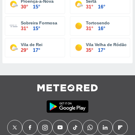
Proença-a-Nova
Sertã
30°
15°
31°
16°
Sobreira Formosa
Tortosendo
31°
15°
31°
16°
Vila de Rei
Vila Velha de Ródão
29°
17°
35°
17°