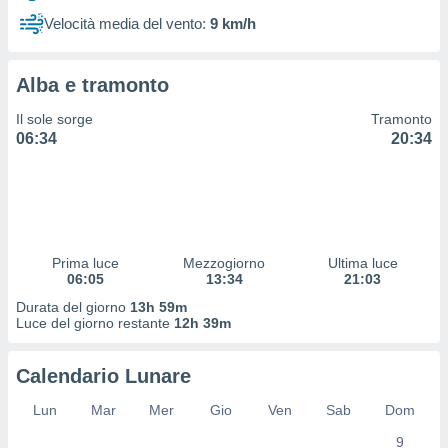
 profili
Velocità media del vento:
9 km/h
lezione
cità
izzata,
Alba e tramonto
fili per
Il sole sorge
Tramonto
izzazione
06:34
20:34
nuti,
 profili
lezione
uti
zzati,
 le
ni degli
Prima luce
Mezzogiorno
Ultima luce
 misurare
06:05
13:34
21:03
zioni dei
Durata del giorno
13h 59m
,
Luce del giorno restante
12h 39m
ere il
so
Calendario Lunare
he o la
ione di
Lun
Mar
Mer
Gio
Ven
Sab
Dom
enienti
9
diverse,