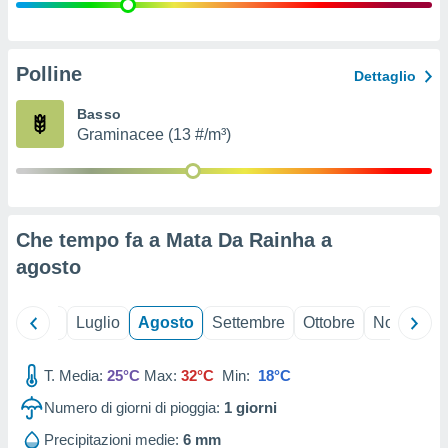
ioni
" o
tra
sui cookie
o sito
Polline
Dettaglio
Basso
nostri
Graminacee (13 #/m³)
mo il
te
ento dei
Che tempo fa a Mata Da Rainha a
re
agosto
ioni su
vo e/o
i,
Giugno
Luglio
Agosto
Settembre
Ottobre
Novembre
 dati
er la
 della
T. Media:
25°C
Max:
32°C
Min:
18°C
à, creare
r la
Numero di giorni di pioggia:
1
giorni
à
izzata,
Precipitazioni medie:
6 mm