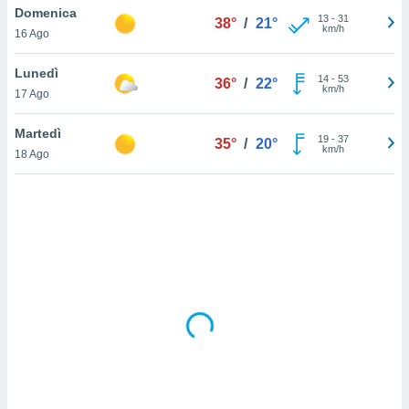
Domenica
13
-
31
38°
/
21°
km/h
sui cookie
16 Ago
e il tuo
 in
Lunedì
14
-
53
36°
/
22°
km/h
17 Ago
o
 il
Martedì
19
-
37
35°
/
20°
km/h
azioni
18 Ago
kie
re
le a piè
 del
to web.
ATIVA,
e
gie
i cookie
ccetti
zione dei