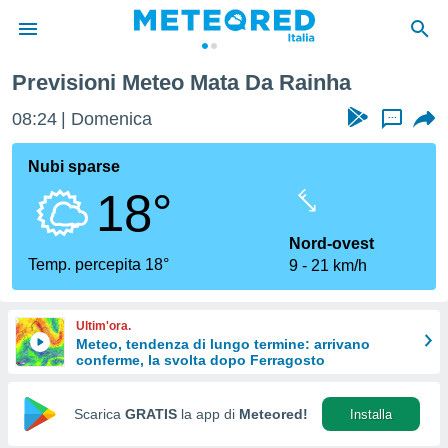
ha
Previsioni Meteo Mata Da Rainha
tiva
rivacy
08:24
Domenica
...
ti di
net
Nubi sparse
net)
18°
i
 da
nisti per
Nord-ovest
 che le
Temp. percepita 18°
9
21 km/h
ioni
iano di
È
Ultim'ora.
Meteo, tendenza di lungo termine: arrivano
 a
conferme, la svolta dopo Ferragosto
ito Web
do le
opzioni:
Scarica
GRATIS
la app di
Meteored!
Installa
 i