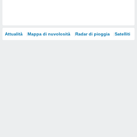
i nostri
artner
Attualità
Mappa di nuvolosità
Radar di pioggia
Satelliti