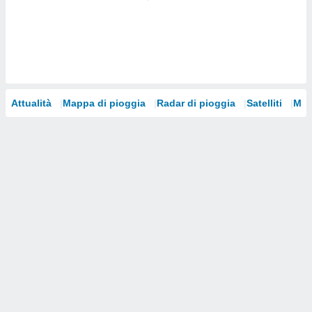
i nostri
artner
Attualità
Mappa di pioggia
Radar di pioggia
Satelliti
Mod