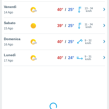
Venerdì
sui cookie
13
-
34
40°
/
25°
km/h
14 Ago
e il tuo
 in
Sabato
11
-
34
39°
/
25°
o
km/h
15 Ago
 il
Domenica
azioni
9
-
32
40°
/
25°
km/h
16 Ago
kie
re
le a piè
Lunedì
9
-
31
40°
/
24°
 del
km/h
17 Ago
to web.
ATIVA,
e
gie
i cookie
ccetti
zione dei