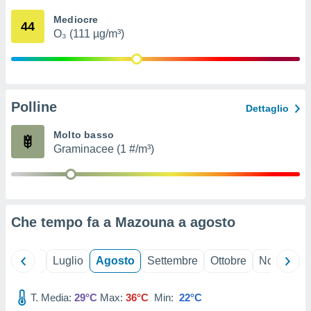
ioni
" o
Mediocre
tra
44
O₃ (111 µg/m³)
sui cookie
o sito
nostri
Polline
Dettaglio
mo il
te
Molto basso
ento dei
Graminacee (1 #/m³)
re
ioni su
vo e/o
i,
Che tempo fa a Mazouna a
agosto
 dati
er la
 della
Giugno
Luglio
Agosto
Settembre
Ottobre
Novembre
à, creare
r la
à
T. Media:
29°C
Max:
36°C
Min:
22°C
izzata,