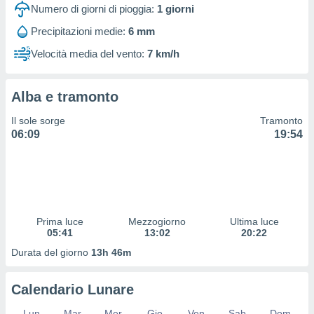
 profili
Numero di giorni di pioggia:
1
giorni
lezione
Precipitazioni medie:
6 mm
cità
izzata,
Velocità media del vento:
7 km/h
fili per
izzazione
Alba e tramonto
nuti,
 profili
Il sole sorge
Tramonto
lezione
06:09
19:54
uti
zzati,
 le
ni degli
 misurare
zioni dei
,
Prima luce
Mezzogiorno
Ultima luce
05:41
13:02
20:22
ere il
Durata del giorno
13h 46m
so
he o la
ione di
Calendario Lunare
enienti
diverse,
Lun
Mar
Mer
Gio
Ven
Sab
Dom