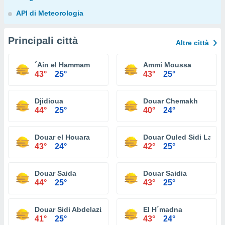
API di Meteorologia
Principali città
Altre città
´Ain el Hammam
Ammi Moussa
43°
25°
43°
25°
Djidioua
Douar Chemakh
44°
25°
40°
24°
Douar el Houara
Douar Ouled Sidi Lazre
43°
24°
42°
25°
Douar Saida
Douar Saidia
44°
25°
43°
25°
Douar Sidi Abdelaziz
El H´madna
41°
25°
43°
24°