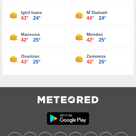
Ighil Izane
M´Dadaah
43°
24°
44°
24°
Mazouna
Mendes
42°
25°
42°
25°
Ouarizan
Zemmora
43°
25°
42°
25°