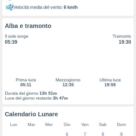
 profili
Velocità media del vento:
6 km/h
lezione
cità
izzata,
Alba e tramonto
fili per
Il sole sorge
Tramonto
izzazione
05:39
19:30
nuti,
 profili
lezione
uti
zzati,
 le
ni degli
Prima luce
Mezzogiorno
Ultima luce
 misurare
05:11
12:35
19:59
zioni dei
Durata del giorno
13h 51m
,
Luce del giorno restante
3h 47m
ere il
so
Calendario Lunare
he o la
ione di
Lun
Mar
Mer
Gio
Ven
Sab
Dom
enienti
6
7
8
9
diverse,