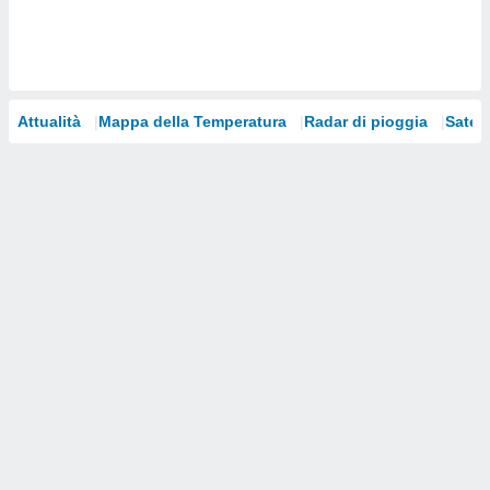
i nostri
artner
Attualità
Mappa della Temperatura
Radar di pioggia
Satelli