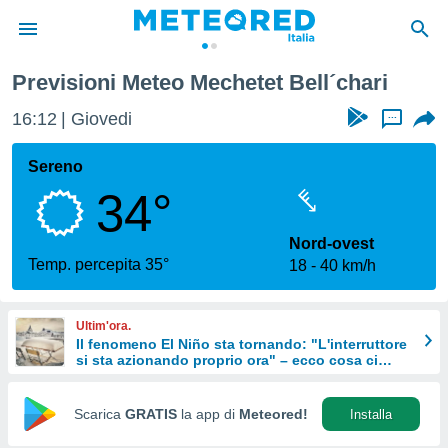
Previsioni Meteo Mechetet Bell´chari
tiva
rivacy
16:12
Giovedi
...
ti di
net
Sereno
net)
34°
i
 da
nisti per
Nord-ovest
 che le
Temp. percepita 35°
18
40 km/h
ioni
iano di
È
Ultim'ora.
Il fenomeno El Niño sta tornando: "L'interruttore
 a
si sta azionando proprio ora" – ecco cosa ci
ito Web
aspetta in inverno
do le
opzioni:
Scarica
GRATIS
la app di
Meteored!
Installa
 i