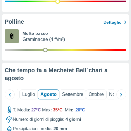
ioni
" o
tra
sui cookie
o sito
Polline
Dettaglio
Molto basso
nostri
Graminacee (4 #/m³)
mo il
te
ento dei
Che tempo fa a Mechetet Bell´chari a
re
agosto
ioni su
vo e/o
i,
Giugno
Luglio
Agosto
Settembre
Ottobre
Novembre
 dati
er la
 della
T. Media:
27°C
Max:
35°C
Min:
20°C
à, creare
r la
Numero di giorni di pioggia:
4
giorni
à
izzata,
Precipitazioni medie:
20 mm