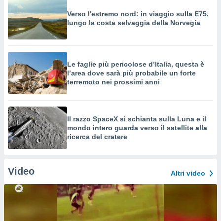
Verso l'estremo nord: in viaggio sulla E75,
lungo la costa selvaggia della Norvegia
Le faglie più pericolose d’Italia, questa è
l’area dove sarà più probabile un forte
terremoto nei prossimi anni
Il razzo SpaceX si schianta sulla Luna e il
mondo intero guarda verso il satellite alla
ricerca del cratere
Video
Altri video