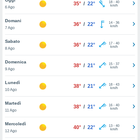
a", è
18
-
40
35°
/
22°
km/h
6 Ago
al sito
ettando
Domani
14
-
36
36°
/
22°
zione di
km/h
7 Ago
okie,
dei nostri
Sabato
17
-
40
che ci
36°
/
22°
km/h
8 Ago
no di
 e
e il
Domenica
15
-
37
38°
/
21°
amento
km/h
9 Ago
 Web,
i
Lunedì
18
-
43
re un
38°
/
21°
km/h
10 Ago
pecifico
arti la
Martedì
à o
16
-
40
38°
/
21°
km/h
i
11 Ago
zzati
 di esso.
Mercoledì
13
-
40
sultare
40°
/
22°
km/h
12 Ago
oni nella