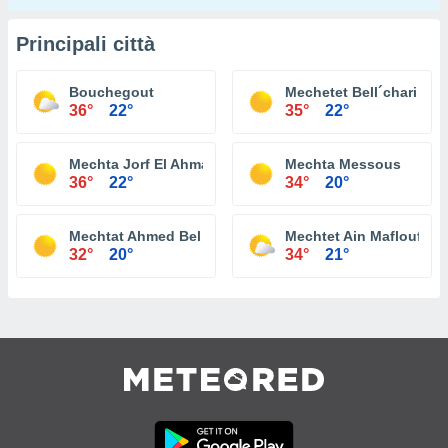
Principali città
Bouchegout
Mechetet Bell´chari
36°
22°
35°
22°
Mechta Jorf El Ahmar
Mechta Messous
36°
22°
34°
20°
Mechtat Ahmed Bel Ajmi
Mechtet Ain Maflouf
32°
20°
34°
21°