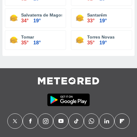
Salvaterra de Magos
Santarém
34°
19°
33°
19°
Tomar
Torres Novas
35°
18°
35°
19°