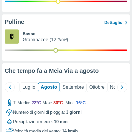
ioni
" o
tra
sui cookie
o sito
Polline
Dettaglio
Basso
nostri
Graminacee (12 #/m³)
mo il
te
ento dei
Che tempo fa a Meia Via a
agosto
re
ioni su
vo e/o
Giugno
Luglio
Agosto
Settembre
Ottobre
Novembre
i,
 dati
er la
T. Media:
22°C
Max:
30°C
Min:
16°C
 della
Numero di giorni di pioggia:
3
giorni
à, creare
r la
Precipitazioni medie:
10 mm
à
izzata,
Velocità media del vento:
14 km/h