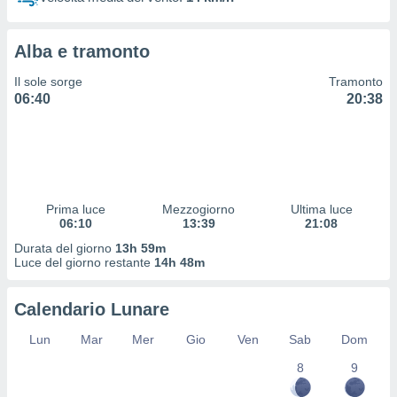
 profili
lezione
cità
Alba e tramonto
izzata,
fili per
Il sole sorge
Tramonto
06:40
20:38
izzazione
nuti,
 profili
lezione
uti
zzati,
Prima luce
Mezzogiorno
Ultima luce
 le
06:10
13:39
21:08
ni degli
 misurare
Durata del giorno
13h 59m
zioni dei
Luce del giorno restante
14h 48m
,
ere il
Calendario Lunare
so
Lun
Mar
Mer
Gio
Ven
Sab
Dom
he o la
ione di
8
9
enienti
diverse,