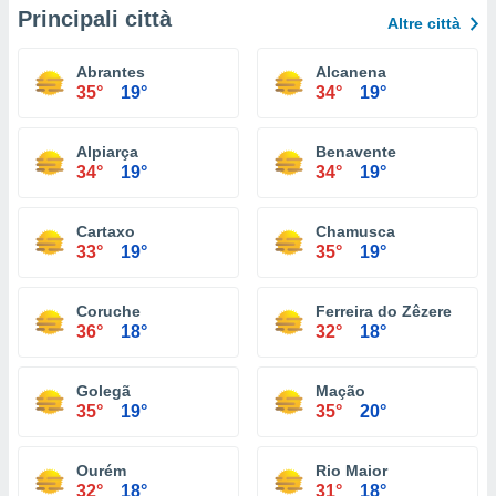
Principali città
Altre città
Abrantes
Alcanena
35°
19°
34°
19°
Alpiarça
Benavente
34°
19°
34°
19°
Cartaxo
Chamusca
33°
19°
35°
19°
Coruche
Ferreira do Zêzere
36°
18°
32°
18°
Golegã
Mação
35°
19°
35°
20°
Ourém
Rio Maior
32°
18°
31°
18°