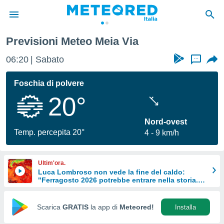
Previsioni Meteo Meia Via
tiva
rivacy
06:20
Sabato
...
ti di
net
Foschia di polvere
net)
20°
i
 da
nisti per
Nord-ovest
 che le
Temp. percepita 20°
4
9 km/h
ioni
iano di
È
Ultim'ora.
Luca Lombroso non vede la fine del caldo:
 a
"Ferragosto 2026 potrebbe entrare nella storia.
ito Web
Ecco perché."
do le
opzioni:
Scarica
GRATIS
la app di
Meteored!
Installa
 i