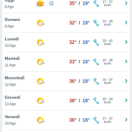
a", è
17
-
37
35°
/
19°
km/h
8 Ago
al sito
ettando
Domani
19
-
39
32°
/
19°
zione di
km/h
9 Ago
okie,
dei nostri
Lunedì
20
-
42
che ci
32°
/
18°
km/h
10 Ago
no di
 e
e il
Martedì
19
-
38
33°
/
18°
amento
km/h
11 Ago
 Web,
i
Mercoledì
16
-
37
re un
36°
/
18°
km/h
12 Ago
pecifico
arti la
Giovedi
à o
15
-
34
38°
/
18°
km/h
i
13 Ago
zzati
 di esso.
Venerdì
17
-
37
sultare
36°
/
18°
km/h
14 Ago
oni nella