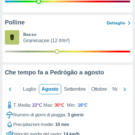
ioni
" o
tra
sui cookie
o sito
Polline
Dettaglio
Basso
nostri
Graminacee (12 #/m³)
mo il
te
ento dei
Che tempo fa a Pedrógão a
agosto
re
ioni su
vo e/o
Giugno
Luglio
Agosto
Settembre
Ottobre
Novembre
i,
 dati
er la
T. Media:
22°C
Max:
30°C
Min:
16°C
 della
Numero di giorni di pioggia:
3
giorni
à, creare
r la
Precipitazioni medie:
10 mm
à
izzata,
Velocità media del vento:
14 km/h