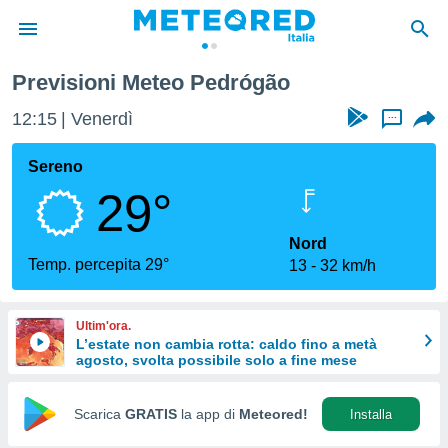
Previsioni Meteo Pedrógão
tiva
rivacy
12:15
Venerdì
...
ti di
net
Sereno
net)
29°
i
 da
nisti per
Nord
 che le
Temp. percepita 29°
13
32 km/h
ioni
iano di
È
Ultim'ora.
L’estate non cambia rotta: caldo fino a metà
 a
agosto, svolta possibile solo a fine mese
ito Web
do le
opzioni:
Scarica
GRATIS
la app di
Meteored!
Installa
 i