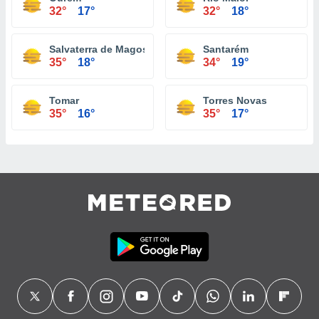
32°
17°
32°
18°
Salvaterra de Magos
Santarém
35°
18°
34°
19°
Tomar
Torres Novas
35°
16°
35°
17°