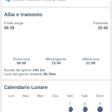
 profili
lezione
cità
Alba e tramonto
izzata,
fili per
Il sole sorge
Tramonto
06:39
20:40
izzazione
nuti,
 profili
lezione
uti
zzati,
Prima luce
Mezzogiorno
Ultima luce
 le
06:09
13:40
21:09
ni degli
 misurare
Durata del giorno
14h 1m
zioni dei
Luce del giorno restante
8h 54m
,
ere il
Calendario Lunare
so
Lun
Mar
Mer
Gio
Ven
Sab
Dom
he o la
ione di
7
8
9
enienti
diverse,