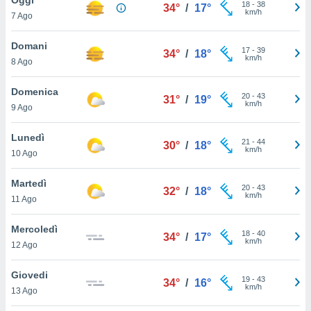
a", è
18
-
38
34°
/
17°
km/h
7 Ago
al sito
ettando
Domani
17
-
39
34°
/
18°
zione di
km/h
8 Ago
okie,
dei nostri
Domenica
20
-
43
che ci
31°
/
19°
km/h
9 Ago
no di
 e
e il
Lunedì
21
-
44
30°
/
18°
amento
km/h
10 Ago
 Web,
i
Martedì
20
-
43
re un
32°
/
18°
km/h
11 Ago
pecifico
arti la
Mercoledì
à o
18
-
40
34°
/
17°
km/h
i
12 Ago
zzati
 di esso.
Giovedi
19
-
43
sultare
34°
/
16°
km/h
13 Ago
oni nella