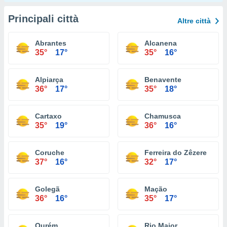
Principali città
Altre città
Abrantes
Alcanena
35°
17°
35°
16°
Alpiarça
Benavente
36°
17°
35°
18°
Cartaxo
Chamusca
35°
19°
36°
16°
Coruche
Ferreira do Zêzere
37°
16°
32°
17°
Golegã
Mação
36°
16°
35°
17°
Ourém
Rio Maior