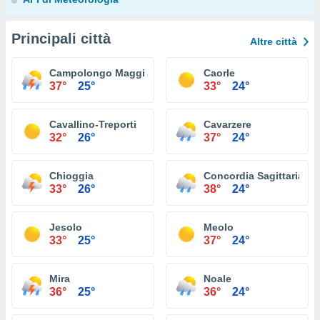
Principali città
Altre città
Campolongo Maggiore
Caorle
37°
25°
33°
24°
Cavallino-Treporti
Cavarzere
32°
26°
37°
24°
Chioggia
Concordia Sagittaria
33°
26°
38°
24°
Jesolo
Meolo
33°
25°
37°
24°
Mira
Noale
36°
25°
36°
24°