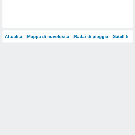
i nostri
artner
Attualità
Mappa di nuvolosità
Radar di pioggia
Satelliti