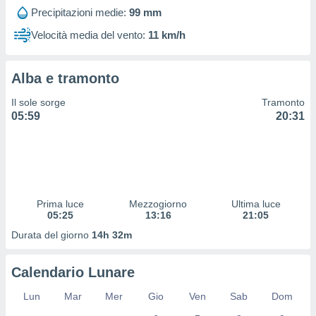
 profili
Precipitazioni medie:
99 mm
lezione
cità
Velocità media del vento:
11 km/h
izzata,
fili per
Alba e tramonto
izzazione
nuti,
Il sole sorge
Tramonto
 profili
05:59
20:31
lezione
uti
zzati,
 le
ni degli
 misurare
Prima luce
Mezzogiorno
Ultima luce
zioni dei
05:25
13:16
21:05
,
ere il
Durata del giorno
14h 32m
so
Calendario Lunare
he o la
ione di
Lun
Mar
Mer
Gio
Ven
Sab
Dom
enienti
diverse,