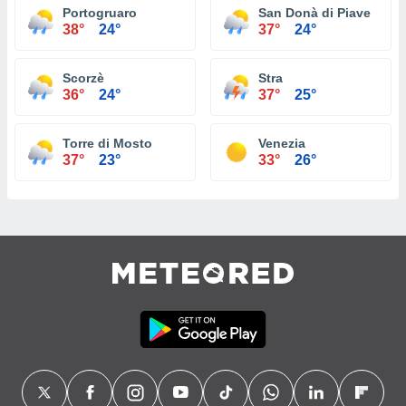
Portogruaro
San Donà di Piave
38°
24°
37°
24°
Scorzè
Stra
36°
24°
37°
25°
Torre di Mosto
Venezia
37°
23°
33°
26°