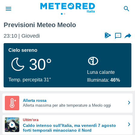
Previsioni Meteo Meolo
tiva
rivacy
23:10
Giovedi
...
ti di
net
Cielo sereno
net)
30°
i
 da
nisti per
Luna calante
 che le
Temp. percepita 31°
Illuminata:
46%
ioni
iano di
È
Allerta rossa
 a
Allerta massima per alte temperature a Meolo oggi
ito Web
do le
Ultim’ora
opzioni:
Caldo intenso sull’Italia, ma venerdì 7 agosto
forti temporali minacciano il Nord
 i