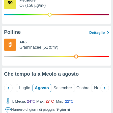
Mediocre
59
ioni
" o
O₃ (156 µg/m³)
tra
sui cookie
o sito
Polline
nostri
Dettaglio
mo il
Alto
te
Graminacee (51 #/m³)
ento dei
re
ioni su
vo e/o
Che tempo fa a Meolo a
agosto
i,
 dati
er la
Giugno
Luglio
Agosto
Settembre
Ottobre
Novembre
 della
à, creare
r la
T. Media:
24°C
Max:
27°C
Min:
22°C
à
Numero di giorni di pioggia:
9
giorni
izzata,