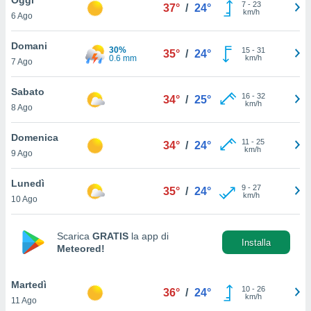
a", è
7
-
23
37°
/
24°
km/h
6 Ago
al sito
ettando
Domani
30%
15
-
31
35°
/
24°
zione di
0.6 mm
km/h
7 Ago
okie,
dei nostri
Sabato
16
-
32
che ci
34°
/
25°
km/h
8 Ago
no di
 e
e il
Domenica
11
-
25
34°
/
24°
amento
km/h
9 Ago
 Web,
i
Lunedì
9
-
27
re un
35°
/
24°
km/h
10 Ago
pecifico
arti la
à o
Scarica
GRATIS
la app di
i
Installa
Meteored!
zzati
 di esso.
sultare
Martedì
10
-
26
36°
/
24°
km/h
11 Ago
oni nella