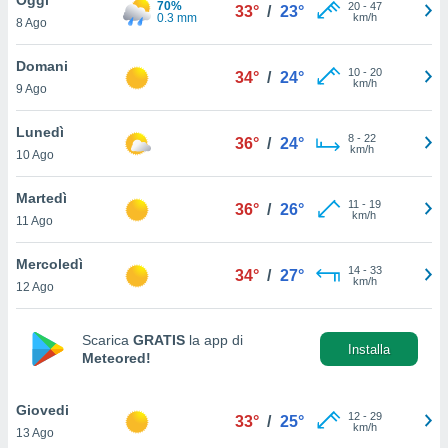
70%
a", è
20
-
47
33°
/
23°
0.3 mm
km/h
8 Ago
al sito
ettando
Domani
10
-
20
34°
/
24°
zione di
km/h
9 Ago
okie,
dei nostri
Lunedì
8
-
22
che ci
36°
/
24°
km/h
10 Ago
no di
 e
e il
Martedì
11
-
19
36°
/
26°
amento
km/h
11 Ago
 Web,
i
Mercoledì
14
-
33
re un
34°
/
27°
km/h
12 Ago
pecifico
arti la
à o
Scarica
GRATIS
la app di
i
Installa
Meteored!
zzati
 di esso.
sultare
Giovedi
12
-
29
33°
/
25°
km/h
13 Ago
oni nella