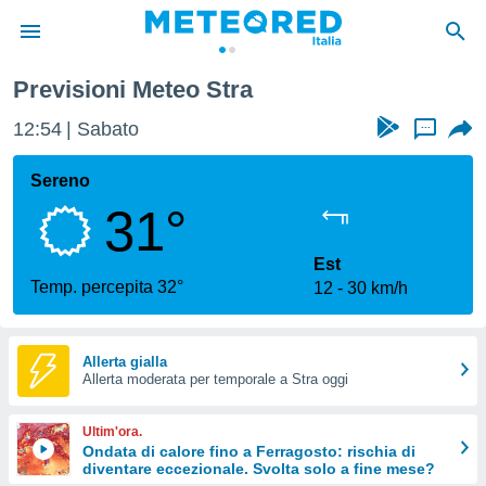
Previsioni Meteo Stra
tiva
rivacy
12:54
Sabato
...
ti di
net
Sereno
net)
31°
i
 da
nisti per
Est
 che le
Temp. percepita 32°
12
30 km/h
ioni
iano di
È
Allerta gialla
 a
Allerta moderata per temporale a Stra oggi
ito Web
do le
Ultim'ora.
opzioni:
Ondata di calore fino a Ferragosto: rischia di
diventare eccezionale. Svolta solo a fine mese?
 i