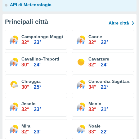
API di Meteorologia
Principali città
Altre città
Campolongo Maggiore
Caorle
32°
23°
32°
22°
Cavallino-Treporti
Cavarzere
30°
24°
32°
24°
Chioggia
Concordia Sagittaria
30°
25°
34°
21°
Jesolo
Meolo
32°
23°
33°
21°
Mira
Noale
32°
23°
33°
22°