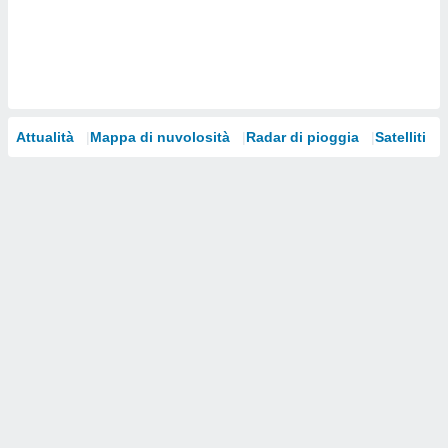
i nostri
artner
Attualità
Mappa di nuvolosità
Radar di pioggia
Satelliti