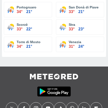
Portogruaro
San Donà di Piave
34°
21°
33°
21°
Scorzè
Stra
33°
22°
33°
23°
Torre di Mosto
Venezia
34°
21°
31°
24°