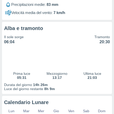
 profili
Precipitazioni medie:
83 mm
lezione
cità
Velocità media del vento:
7 km/h
izzata,
fili per
Alba e tramonto
izzazione
nuti,
Il sole sorge
Tramonto
 profili
06:04
20:30
lezione
uti
zzati,
 le
ni degli
 misurare
Prima luce
Mezzogiorno
Ultima luce
zioni dei
05:31
13:17
21:03
,
ere il
Durata del giorno
14h 26m
Luce del giorno restante
8h 9m
so
he o la
Calendario Lunare
ione di
enienti
Lun
Mar
Mer
Gio
Ven
Sab
Dom
diverse,