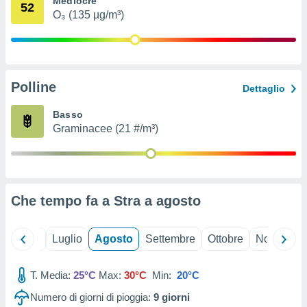
Mediocre
52
ioni
" o
O₃ (135 µg/m³)
tra
sui cookie
o sito
Polline
nostri
Dettaglio
mo il
Basso
te
Graminacee (21 #/m³)
ento dei
re
ioni su
vo e/o
Che tempo fa a Stra a
agosto
i,
 dati
er la
Giugno
Luglio
Agosto
Settembre
Ottobre
Novembre
 della
à, creare
r la
T. Media:
25°C
Max:
30°C
Min:
20°C
à
Numero di giorni di pioggia:
9
giorni
izzata,