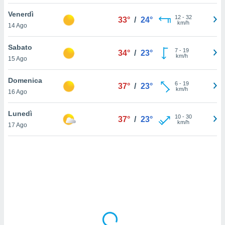
Venerdì
sui cookie
12
-
32
33°
/
24°
km/h
14 Ago
e il tuo
 in
Sabato
7
-
19
34°
/
23°
o
km/h
15 Ago
 il
Domenica
azioni
6
-
19
37°
/
23°
km/h
16 Ago
kie
re
le a piè
Lunedì
10
-
30
37°
/
23°
 del
km/h
17 Ago
to web.
ATIVA,
e
gie
i cookie
ccetti
zione dei