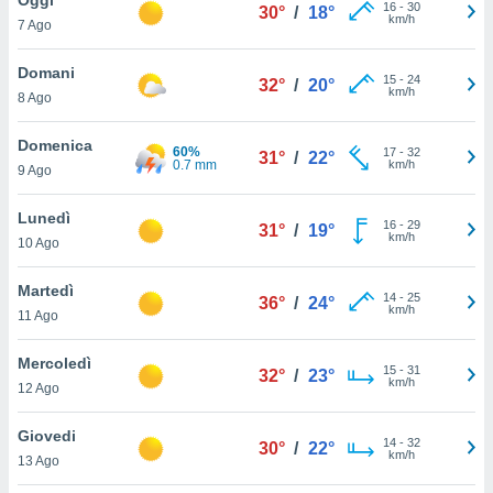
a", è
16
-
30
30°
/
18°
km/h
7 Ago
al sito
ettando
Domani
15
-
24
32°
/
20°
zione di
km/h
8 Ago
okie,
dei nostri
Domenica
60%
17
-
32
che ci
31°
/
22°
0.7 mm
km/h
9 Ago
no di
 e
e il
Lunedì
16
-
29
31°
/
19°
amento
km/h
10 Ago
 Web,
i
Martedì
14
-
25
re un
36°
/
24°
km/h
11 Ago
pecifico
arti la
Mercoledì
à o
15
-
31
32°
/
23°
km/h
i
12 Ago
zzati
 di esso.
Giovedi
14
-
32
sultare
30°
/
22°
km/h
13 Ago
oni nella