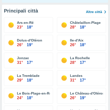
Principali città
Altre città
Ars-en-Ré
Châtelaillon-Plage
23°
18°
28°
18°
Dolus-d'Oléron
Ile-d'Aix
26°
19°
26°
18°
Jonzac
La Rochelle
31°
17°
28°
17°
La Tremblade
Landes
29°
18°
31°
17°
Le Bois-Plage-en-Ré
Le Château-d'Oléron
24°
18°
26°
19°