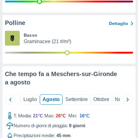
ioni
" o
tra
sui cookie
o sito
Polline
Dettaglio
Basso
nostri
Graminacee (21 #/m³)
mo il
te
ento dei
Che tempo fa a Meschers-sur-Gironde
re
a
agosto
ioni su
vo e/o
i,
Giugno
Luglio
Agosto
Settembre
Ottobre
Novembre
 dati
er la
 della
T. Media:
21°C
Max:
26°C
Min:
16°C
à, creare
r la
Numero di giorni di pioggia:
8
giorni
à
izzata,
Precipitazioni medie:
45 mm