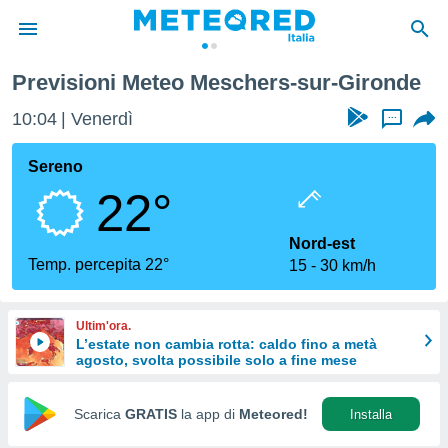
schers-sur-Gironde
Previsioni Meteo Meschers-sur-Gironde
tiva
rivacy
10:04
Venerdì
...
ti di
net
Sereno
net)
22°
i
 da
nisti per
Nord-est
 che le
Temp. percepita 22°
15
30 km/h
ioni
iano di
È
Ultim'ora.
L’estate non cambia rotta: caldo fino a metà
 a
agosto, svolta possibile solo a fine mese
ito Web
do le
opzioni:
Scarica
GRATIS
la app di
Meteored!
Installa
 i