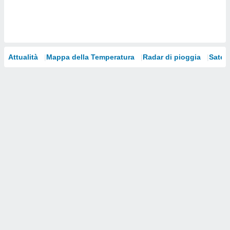
i nostri
artner
Attualità
Mappa della Temperatura
Radar di pioggia
Satelli