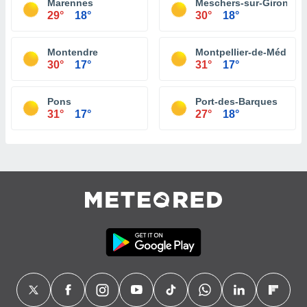
Marennes
Meschers-sur-Gironde
29°
18°
30°
18°
Montendre
Montpellier-de-Médillan
30°
17°
31°
17°
Pons
Port-des-Barques
31°
17°
27°
18°