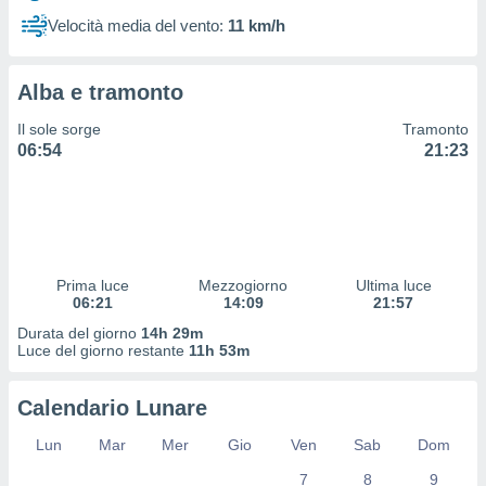
 profili
Velocità media del vento:
11 km/h
lezione
cità
izzata,
Alba e tramonto
fili per
Il sole sorge
Tramonto
izzazione
06:54
21:23
nuti,
 profili
lezione
uti
zzati,
 le
ni degli
Prima luce
Mezzogiorno
Ultima luce
 misurare
06:21
14:09
21:57
zioni dei
Durata del giorno
14h 29m
,
Luce del giorno restante
11h 53m
ere il
so
Calendario Lunare
he o la
ione di
Lun
Mar
Mer
Gio
Ven
Sab
Dom
enienti
7
8
9
diverse,