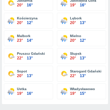
Jastarnia
Jastrzębia Góra
20°
16°
19°
16°
Kościerzyna
Lębork
20°
12°
20°
13°
Malbork
Mielno
23°
14°
20°
12°
Pruszcz Gdański
Slupsk
22°
13°
20°
13°
Sopot
Starogard Gdański
20°
13°
22°
13°
Ustka
Władysławowo
19°
16°
19°
15°