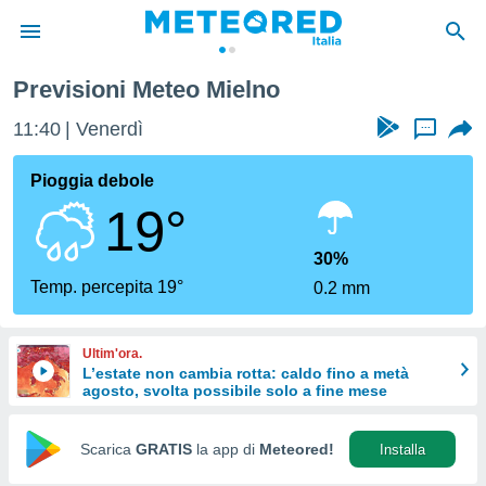
Previsioni Meteo Mielno
tiva
rivacy
11:40
Venerdì
...
ti di
net
Pioggia debole
net)
19°
i
 da
nisti per
30%
 che le
Temp. percepita 19°
0.2 mm
ioni
iano di
È
Ultim'ora.
L’estate non cambia rotta: caldo fino a metà
 a
agosto, svolta possibile solo a fine mese
ito Web
do le
opzioni:
Scarica
GRATIS
la app di
Meteored!
Installa
 i