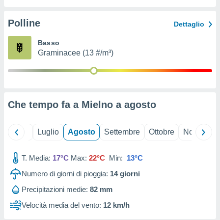
ioni
" o
tra
Polline
Dettaglio
sui cookie
o sito
Basso
Graminacee (13 #/m³)
nostri
mo il
te
ento dei
Che tempo fa a Mielno a
agosto
re
ioni su
Giugno
Luglio
Agosto
Settembre
Ottobre
Novembre
vo e/o
i,
T. Media:
17°C
Max:
22°C
Min:
13°C
 dati
er la
Numero di giorni di pioggia:
14
giorni
 della
à, creare
Precipitazioni medie:
82 mm
r la
Velocità media del vento:
12 km/h
à
izzata,