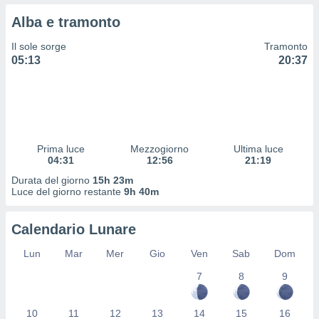
 profili
Alba e tramonto
lezione
cità
Il sole sorge
Tramonto
izzata,
05:13
20:37
fili per
izzazione
nuti,
 profili
lezione
uti
Prima luce
Mezzogiorno
Ultima luce
zzati,
04:31
12:56
21:19
 le
Durata del giorno
15h 23m
ni degli
Luce del giorno restante
9h 40m
 misurare
zioni dei
,
Calendario Lunare
ere il
Lun
Mar
Mer
Gio
Ven
Sab
Dom
so
7
8
9
he o la
ione di
enienti
10
11
12
13
14
15
16
diverse,