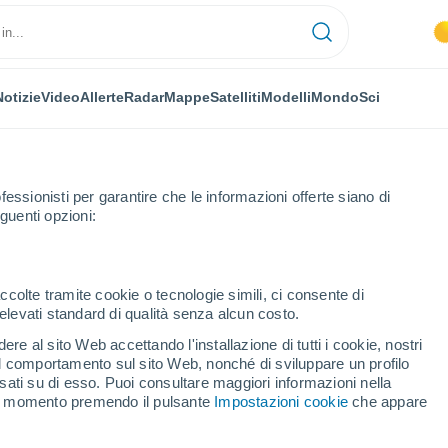
Notizie
Video
Allerte
Radar
Mappe
Satelliti
Modelli
Mondo
Sci
fessionisti per garantire che le informazioni offerte siano di
guenti opzioni:
ccolte tramite cookie o tecnologie simili, ci consente di
n elevati standard di qualità senza alcun costo.
eşti
re al sito Web accettando l'installazione di tutti i cookie, nostri
 il comportamento sul sito Web, nonché di sviluppare un profilo
...
asati su di esso. Puoi consultare maggiori informazioni nella
si momento premendo il pulsante
Impostazioni cookie
che appare
Per ora
Cielo sereno nelle prossime ore