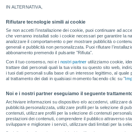
21°
IN ALTERNATIVA,
Rifiutare tecnologie simili ai cookie
Nord-est
Se non accetti l'installazione dei cookie, puoi continuare ad acc
Temp. percepita 21°
5
-
7 km/h
che verranno installati solo i cookie necessari per garantire la n
analizzare il comportamento o per mostrare pubblicità o contenut
generali e pubblicità non personalizzata. Puoi rifiutare l'install
abbonamento premendo il pulsante "Rifiuta".
Ultim’ora
Caldo intenso sull’Italia, ma venerdì 7 agosto 
Con il tuo consenso, noi e i
nostri partner
utilizziamo cookie, iden
temporali minacciano il Nord
trattare dati personali quali la tua visita su questo sito web, indiri
i tuoi dati personali sulla base di un interesse legittimo, al quale
Il Meteo 1 - 7
Attualità
Mappa della Temperatura
R
al trattamento dei dati in qualsiasi momento facendo clic su "
Imp
Noi e i nostri partner eseguiamo il seguente trattamento
Domani
Domenica
Oggi
Archiviare informazioni su dispositivo e/o accedervi, utilizzare dati
pubblicità personalizzata, utilizzare profili per la selezione di pu
8 Ago
9 Ago
7 Ago
contenuti, utilizzare profili per la selezione di contenuti personal
prestazioni dei contenuti, comprendere il pubblico attraverso stat
sviluppare e migliorare i servizi, utilizzare dati limitati per la sel
60%
30%