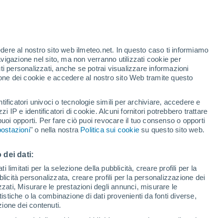
edere al nostro sito web ilmeteo.net. In questo caso ti informiamo
avigazione nel sito, ma non verranno utilizzati cookie per
i personalizzati, anche se potrai visualizzare informazioni
azione dei cookie e accedere al nostro sito Web tramite questo
forti
tificatori univoci o tecnologie simili per archiviare, accedere e
zzi IP e identificatori di cookie. Alcuni fornitori potrebbero trattare
 puoi opporti. Per fare ciò puoi revocare il tuo consenso o opporti
adar di pioggia
Satelliti
Modelli
ostazioni
" o nella nostra
Politica sui cookie
su questo sito web.
 dei dati:
Lunedì
Martedì
Mercoledì
Giovedi
 limitati per la selezione della pubblicità, creare profili per la
bblicità personalizzata, creare profili per la personalizzazione dei
10 Ago
11 Ago
12 Ago
13 Ago
izzati, Misurare le prestazioni degli annunci, misurare le
istiche o la combinazione di dati provenienti da fonti diverse,
ezione dei contenuti.