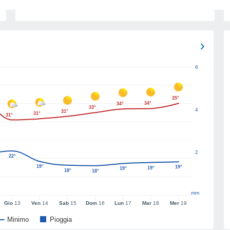
6
35°
34°
34°
33°
4
31°
31°
31°
2
22°
19°
19°
19°
19°
18°
18°
mm
Gio
13
Ven
14
Sab
15
Dom
16
Lun
17
Mar
18
Mer
19
Minimo
Pioggia