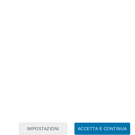
Calendario Lunare
Lun
Mar
Mer
Gio
Ven
Sab
Dom
7
8
9
10
11
12
13
14
15
16
17
18
19
20
IMPOSTAZIONI
ACCETTA E CONTINUA