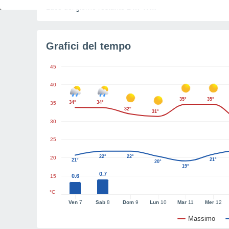
Luce del giorno restante
14h 47m
Grafici del tempo
45
40
35°
35°
34°
34°
35
32°
31°
30
25
22°
22°
20
21°
21°
20°
19°
0.7
0.6
15
°C
Ven
7
Sab
8
Dom
9
Lun
10
Mar
11
Mer
12
Massimo