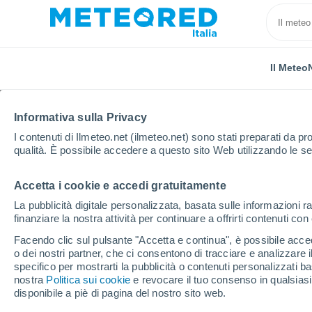
Il Meteo
Informativa sulla Privacy
I contenuti di Ilmeteo.net (ilmeteo.net) sono stati preparati da pro
qualità. È possibile accedere a questo sito Web utilizzando le se
Accetta i cookie e accedi gratuitamente
Home
Romania
Distretto di Giurgiu
Mihăileşti
La pubblicità digitale personalizzata, basata sulle informazioni ra
finanziare la nostra attività per continuare a offrirti contenuti co
Previsioni Meteo Mihăil
Facendo clic sul pulsante "Accetta e continua", è possibile accede
o dei nostri partner, che ci consentono di tracciare e analizzare
06:19
Venerdì
specifico per mostrarti la pubblicità o contenuti personalizzati b
nostra
Politica sui cookie
e revocare il tuo consenso in qualsia
disponibile a piè di pagina del nostro sito web.
Sereno