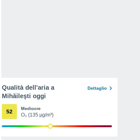
Qualità dell'aria a
Dettaglio
Mihăileşti oggi
Mediocre
52
O₃ (135 µg/m³)