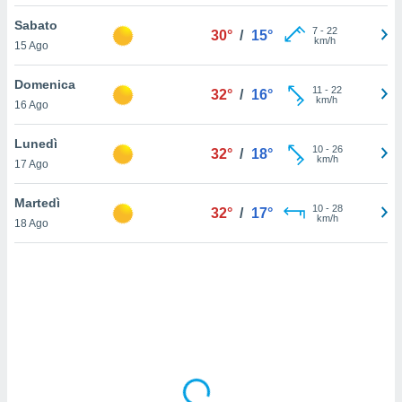
Sabato
sui cookie
7
-
22
30°
/
15°
km/h
15 Ago
e il tuo
 in
Domenica
11
-
22
32°
/
16°
o
km/h
16 Ago
 il
Lunedì
azioni
10
-
26
32°
/
18°
km/h
17 Ago
kie
re
le a piè
Martedì
10
-
28
32°
/
17°
 del
km/h
18 Ago
to web.
ATIVA,
e
gie
i cookie
ccetti
zione dei