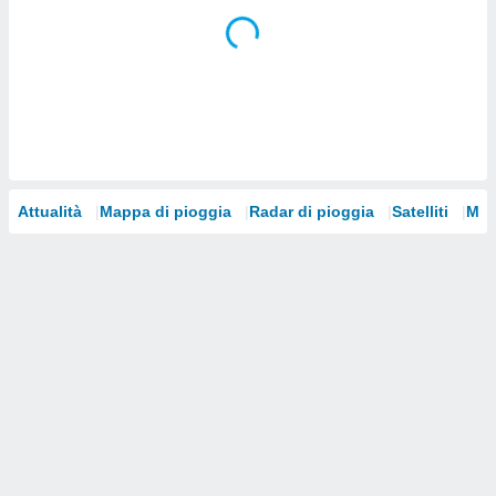
i nostri
artner
Attualità
Mappa di pioggia
Radar di pioggia
Satelliti
Mod