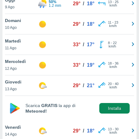
50%
a", è
13
-
25
29°
/
18°
1.2 mm
km/h
9 Ago
al sito
ettando
Domani
11
-
23
29°
/
18°
zione di
km/h
10 Ago
okie,
dei nostri
Martedì
8
-
22
che ci
33°
/
17°
km/h
11 Ago
no di
 e
e il
Mercoledì
18
-
36
33°
/
19°
amento
km/h
12 Ago
 Web,
i
Giovedi
20
-
40
re un
29°
/
21°
km/h
13 Ago
pecifico
arti la
à o
Scarica
GRATIS
la app di
i
Installa
Meteored!
zzati
 di esso.
sultare
Venerdì
13
-
30
29°
/
18°
km/h
14 Ago
oni nella