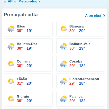
API di Meteorologia
Principali città
Altre città
Bâcu
Băneasa
30°
19°
30°
20°
Bolintin-Deal
Bolintin-Vale
30°
19°
30°
19°
Comana
Cosoba
30°
20°
29°
18°
Făcău
Floresti-Stoenesti
31°
20°
29°
18°
Giurgiu
Palanca
30°
20°
29°
18°