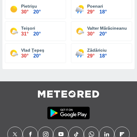
Pietrişu
Poenari
30°
20°
29°
18°
Teişori
Valter Mărăcineanu
31°
20°
30°
20°
Vlad Ţepeş
Zădăriciu
30°
20°
29°
18°