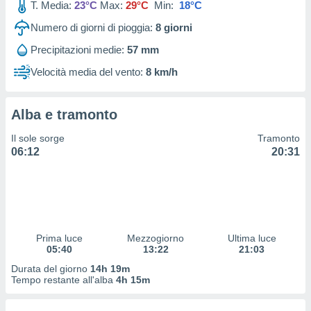
T. Media:
23°C
Max:
29°C
Min:
18°C
 profili
lezione
Numero di giorni di pioggia:
8
giorni
cità
izzata,
Precipitazioni medie:
57 mm
fili per
Velocità media del vento:
8 km/h
izzazione
nuti,
 profili
Alba e tramonto
lezione
Il sole sorge
Tramonto
uti
06:12
20:31
zzati,
 le
ni degli
 misurare
zioni dei
,
ere il
Prima luce
Mezzogiorno
Ultima luce
05:40
13:22
21:03
so
Durata del giorno
14h 19m
he o la
Tempo restante all'alba
4h 15m
ione di
enienti
diverse,