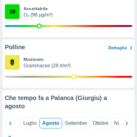
ioni
" o
Accettabile
tra
38
O₃ (96 µg/m³)
sui cookie
o sito
nostri
Polline
Dettaglio
mo il
te
Moderato
ento dei
Graminacee (28 #/m³)
re
ioni su
vo e/o
i,
Che tempo fa a Palanca (Giurgiu) a
 dati
er la
agosto
 della
à, creare
r la
Giugno
Luglio
Agosto
Settembre
Ottobre
Novembre
à
izzata,