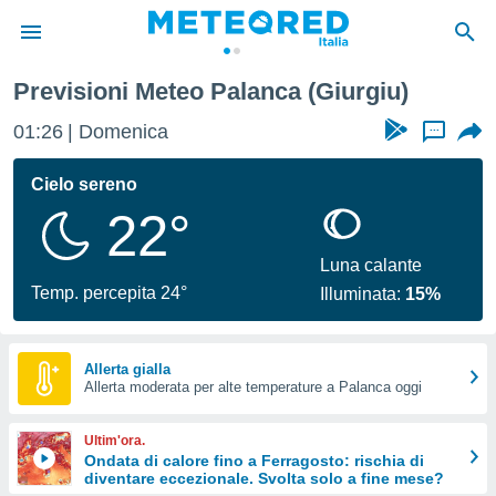
Previsioni Meteo Palanca (Giurgiu)
tiva
rivacy
01:26
Domenica
...
ti di
net
Cielo sereno
net)
22°
i
 da
nisti per
Luna calante
 che le
Temp. percepita 24°
Illuminata:
15%
ioni
iano di
È
Allerta gialla
 a
Allerta moderata per alte temperature a Palanca oggi
ito Web
do le
Ultim'ora.
opzioni:
Ondata di calore fino a Ferragosto: rischia di
diventare eccezionale. Svolta solo a fine mese?
 i