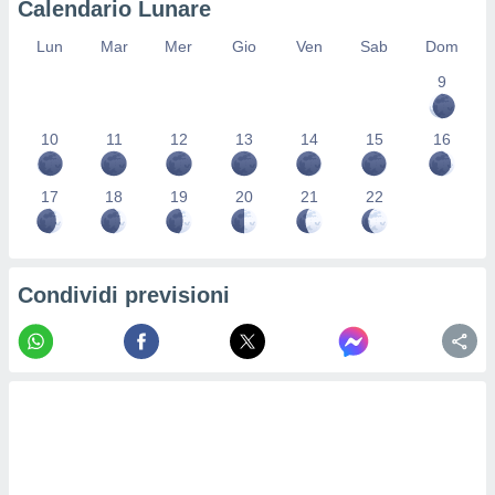
Calendario Lunare
re e
e i
Lun
Mar
Mer
Gio
Ven
Sab
Dom
tilizzare
9
ati per la
e dei
.
10
11
12
13
14
15
16
izzazione
17
18
19
20
21
22
azione
o la
e del
vo,
Condividi previsioni
à e
i
zzati,
one delle
ni dei
 e degli
 ricerche
ico,
di