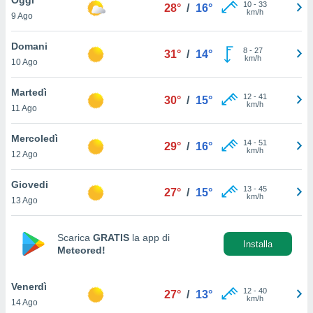
a", è
10
-
33
28°
/
16°
km/h
9 Ago
al sito
ettando
Domani
8
-
27
31°
/
14°
zione di
km/h
10 Ago
okie,
dei nostri
Martedì
12
-
41
che ci
30°
/
15°
km/h
11 Ago
no di
 e
e il
Mercoledì
14
-
51
29°
/
16°
amento
km/h
12 Ago
 Web,
i
Giovedi
13
-
45
re un
27°
/
15°
km/h
13 Ago
pecifico
arti la
à o
Scarica
GRATIS
la app di
i
Installa
Meteored!
zzati
 di esso.
sultare
Venerdì
12
-
40
27°
/
13°
km/h
14 Ago
oni nella