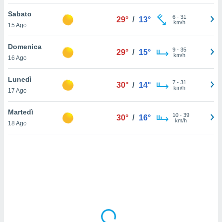
Sabato
sui cookie
6
-
31
29°
/
13°
km/h
15 Ago
e il tuo
 in
Domenica
9
-
35
29°
/
15°
o
km/h
16 Ago
 il
Lunedì
azioni
7
-
31
30°
/
14°
km/h
17 Ago
kie
re
le a piè
Martedì
10
-
39
30°
/
16°
 del
km/h
18 Ago
to web.
ATIVA,
e
gie
i cookie
ccetti
zione dei