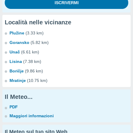
Località nelle vicinanze
Plužine
(3.33 km)
Goransko
(5.82 km)
Unač
(6.61 km)
Lisina
(7.38 km)
Boričje
(9.86 km)
Mratinje
(10.75 km)
Il Meteo...
PDF
Maggiori informazioni
Il Meteo sul tuo sito Web