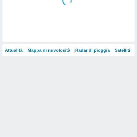
i nostri
artner
Attualità
Mappa di nuvolosità
Radar di pioggia
Satelliti