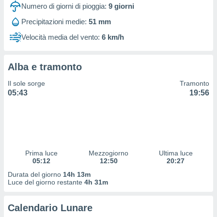
 profili
Numero di giorni di pioggia:
9
giorni
lezione
Precipitazioni medie:
51 mm
cità
izzata,
Velocità media del vento:
6 km/h
fili per
izzazione
Alba e tramonto
nuti,
 profili
Il sole sorge
Tramonto
lezione
05:43
19:56
uti
zzati,
 le
ni degli
 misurare
zioni dei
,
Prima luce
Mezzogiorno
Ultima luce
05:12
12:50
20:27
ere il
Durata del giorno
14h 13m
so
Luce del giorno restante
4h 31m
he o la
ione di
Calendario Lunare
enienti
diverse,