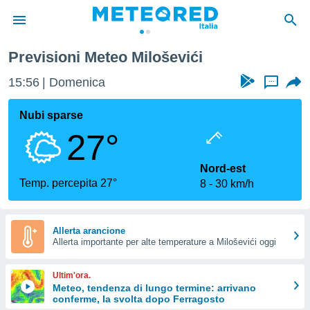
Previsioni Meteo Miloševići
tiva
rivacy
15:56
Domenica
...
ti di
net
Nubi sparse
net)
27°
i
 da
nisti per
Nord-est
 che le
Temp. percepita 27°
8
30 km/h
ioni
iano di
È
Allerta arancione
 a
Allerta importante per alte temperature a Miloševići oggi
ito Web
do le
Ultim'ora.
opzioni:
Meteo, tendenza di lungo termine: arrivano
conferme, la svolta dopo Ferragosto
 i