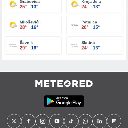
Grabovica
Krnja Jela
25°
13°
24°
13°
Miloševići
Petnjica
28°
16°
28°
15°
Šavnik
Slatina
29°
16°
24°
13°