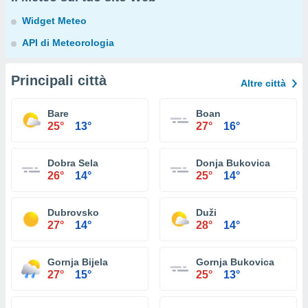
Widget Meteo
API di Meteorologia
Principali città
Altre città
Bare
Boan
25°
13°
27°
16°
Dobra Sela
Donja Bukovica
26°
14°
25°
14°
Dubrovsko
Duži
27°
14°
28°
14°
Gornja Bijela
Gornja Bukovica
27°
15°
25°
13°