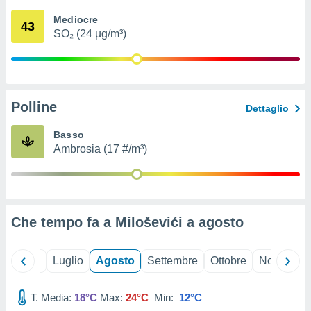
ioni
" o
Mediocre
tra
43
SO₂ (24 µg/m³)
sui cookie
o sito
nostri
Polline
Dettaglio
mo il
te
Basso
ento dei
Ambrosia (17 #/m³)
re
ioni su
vo e/o
i,
Che tempo fa a Miloševići a
agosto
 dati
er la
 della
Giugno
Luglio
Agosto
Settembre
Ottobre
Novembre
à, creare
r la
à
T. Media:
18°C
Max:
24°C
Min:
12°C
izzata,