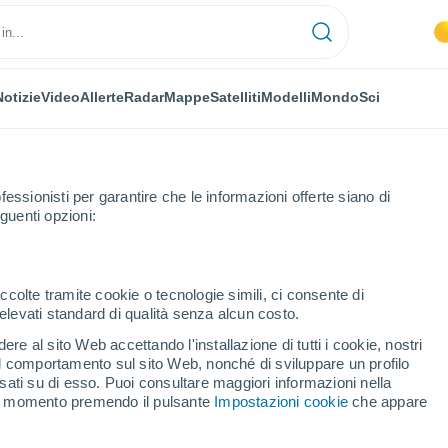
Notizie
Video
Allerte
Radar
Mappe
Satelliti
Modelli
Mondo
Sci
fessionisti per garantire che le informazioni offerte siano di
guenti opzioni:
ccolte tramite cookie o tecnologie simili, ci consente di
n elevati standard di qualità senza alcun costo.
 - WA
re al sito Web accettando l'installazione di tutti i cookie, nostri
 il comportamento sul sito Web, nonché di sviluppare un profilo
...
asati su di esso. Puoi consultare maggiori informazioni nella
si momento premendo il pulsante
Impostazioni cookie
che appare
Per ora
Cielo sereno nelle prossime ore