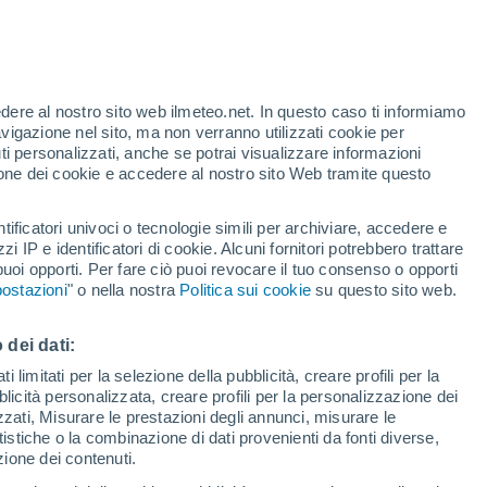
t
edere al nostro sito web ilmeteo.net. In questo caso ti informiamo
h
avigazione nel sito, ma non verranno utilizzati cookie per
i personalizzati, anche se potrai visualizzare informazioni
azione dei cookie e accedere al nostro sito Web tramite questo
tificatori univoci o tecnologie simili per archiviare, accedere e
sità
zzi IP e identificatori di cookie. Alcuni fornitori potrebbero trattare
 puoi opporti. Per fare ciò puoi revocare il tuo consenso o opporti
adar di pioggia
Satelliti
Modelli
ostazioni
" o nella nostra
Politica sui cookie
su questo sito web.
 dei dati:
Sabato
Domenica
Lunedì
Martedì
 limitati per la selezione della pubblicità, creare profili per la
bblicità personalizzata, creare profili per la personalizzazione dei
8 Ago
9 Ago
10 Ago
11 Ago
izzati, Misurare le prestazioni degli annunci, misurare le
istiche o la combinazione di dati provenienti da fonti diverse,
ezione dei contenuti.