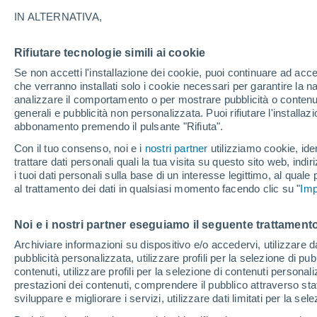
31°
IN ALTERNATIVA,
Rifiutare tecnologie simili ai cookie
Sud-oves
Se non accetti l'installazione dei cookie, puoi continuare ad acc
Temp. percepita 29°
7
-
20 km/
che verranno installati solo i cookie necessari per garantire la n
analizzare il comportamento o per mostrare pubblicità o contenut
generali e pubblicità non personalizzata. Puoi rifiutare l'install
abbonamento premendo il pulsante "Rifiuta".
Ultim'ora.
L'Organizzazione Meteorologica Mondiale
Con il tuo consenso, noi e i
nostri partner
utilizziamo cookie, iden
conferma: "El Niño sta raggiungendo un'inten
trattare dati personali quali la tua visita su questo sito web, indiri
mai vista da diversi anni"
i tuoi dati personali sulla base di un interesse legittimo, al quale
Il Meteo 1 - 7
Attualità
Mappa della Temperatura
R
al trattamento dei dati in qualsiasi momento facendo clic su "
Imp
Noi e i nostri partner eseguiamo il seguente trattamento
Domani
Venerdì
Oggi
Archiviare informazioni su dispositivo e/o accedervi, utilizzare dati
pubblicità personalizzata, utilizzare profili per la selezione di pu
6 Ago
7 Ago
5 Ago
contenuti, utilizzare profili per la selezione di contenuti personal
prestazioni dei contenuti, comprendere il pubblico attraverso stat
sviluppare e migliorare i servizi, utilizzare dati limitati per la sel