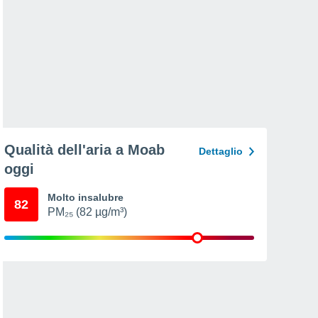
Qualità dell'aria a Moab
Dettaglio
oggi
Molto insalubre
82
PM₂₅ (82 µg/m³)