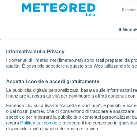
Il Meteo
Informativa sulla Privacy
I contenuti di Ilmeteo.net (ilmeteo.net) sono stati preparati da pro
qualità. È possibile accedere a questo sito Web utilizzando le se
Accetta i cookie e accedi gratuitamente
Home
Stati Uniti
Stato di Washington
Moab
La pubblicità digitale personalizzata, basata sulle informazioni ra
finanziare la nostra attività per continuare a offrirti contenuti co
Previsioni Meteo Moab
Facendo clic sul pulsante "Accetta e continua", è possibile accede
o dei nostri partner, che ci consentono di tracciare e analizzare
17:34
Mercoledì
specifico per mostrarti la pubblicità o contenuti personalizzati b
nostra
Politica sui cookie
e revocare il tuo consenso in qualsia
disponibile a piè di pagina del nostro sito web.
Sereno