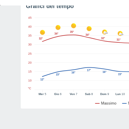
Grafici del tempo
45
40
35°
34°
34°
35
32°
32°
31°
30
25
20
17°
15
16°
16°
15°
15°
12°
10
°C
Mer
5
Gio
6
Ven
7
Sab
8
Dom
9
Lun
10
Massimo