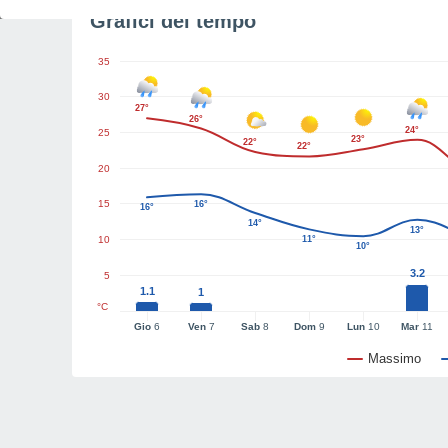
Grafici del tempo
35
30
27°
26°
24°
25
23°
22°
22°
20
15
16°
16°
14°
13°
10
11°
10°
3.2
5
1.1
1
°C
Gio
6
Ven
7
Sab
8
Dom
9
Lun
10
Mar
11
Massimo