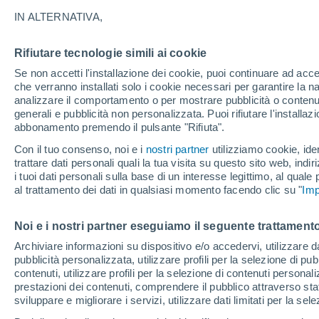
24°
IN ALTERNATIVA,
Rifiutare tecnologie simili ai cookie
Sud
Se non accetti l'installazione dei cookie, puoi continuare ad acc
Temp. percepita 24°
6
-
19 km/
che verranno installati solo i cookie necessari per garantire la n
analizzare il comportamento o per mostrare pubblicità o contenut
generali e pubblicità non personalizzata. Puoi rifiutare l'install
abbonamento premendo il pulsante "Rifiuta".
Ultim'ora.
Il fenomeno El Niño sta tornando: "L'interrutt
Con il tuo consenso, noi e i
nostri partner
utilizziamo cookie, iden
sta azionando proprio ora" – ecco cosa ci asp
trattare dati personali quali la tua visita su questo sito web, indiri
in inverno
i tuoi dati personali sulla base di un interesse legittimo, al quale
Il Meteo 1 - 7
Attualità
Mappa di nuvolosità
Radar 
al trattamento dei dati in qualsiasi momento facendo clic su "
Imp
Noi e i nostri partner eseguiamo il seguente trattamento
Domani
Sabato
D
Oggi
Archiviare informazioni su dispositivo e/o accedervi, utilizzare dati
pubblicità personalizzata, utilizzare profili per la selezione di pu
7 Ago
8 Ago
6 Ago
contenuti, utilizzare profili per la selezione di contenuti personal
prestazioni dei contenuti, comprendere il pubblico attraverso stat
sviluppare e migliorare i servizi, utilizzare dati limitati per la sel
70%
80%