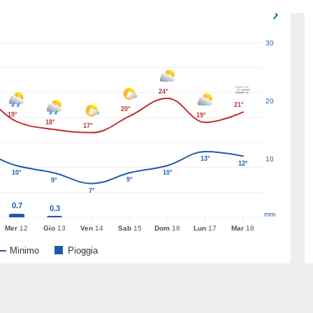
30
24°
20
21°
20°
19°
19°
18°
17°
13°
10
12°
10°
10°
9°
9°
7°
0.7
0.3
mm
Mer
12
Gio
13
Ven
14
Sab
15
Dom
16
Lun
17
Mar
18
Minimo
Pioggia