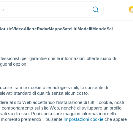
Notizie
Video
Allerte
Radar
Mappe
Satelliti
Modelli
Mondo
Sci
fessionisti per garantire che le informazioni offerte siano di
guenti opzioni:
ccolte tramite cookie o tecnologie simili, ci consente di
n elevati standard di qualità senza alcun costo.
ino
re al sito Web accettando l'installazione di tutti i cookie, nostri
 il comportamento sul sito Web, nonché di sviluppare un profilo
...
asati su di esso. Puoi consultare maggiori informazioni nella
si momento premendo il pulsante
Impostazioni cookie
che appare
Per ora
Intervalli nuvolosi nelle prossime
ore