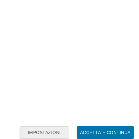
Calendario Lunare
Lun
Mar
Mer
Gio
Ven
Sab
Dom
6
7
8
9
10
11
12
13
14
15
16
17
18
19
IMPOSTAZIONI
ACCETTA E CONTINUA