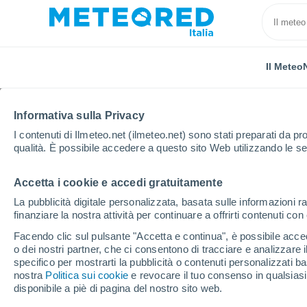
Il Meteo
Informativa sulla Privacy
I contenuti di Ilmeteo.net (ilmeteo.net) sono stati preparati da pro
qualità. È possibile accedere a questo sito Web utilizzando le se
Accetta i cookie e accedi gratuitamente
Home
Russia
Oblast di Tver
Moldino
La pubblicità digitale personalizzata, basata sulle informazioni ra
finanziare la nostra attività per continuare a offrirti contenuti co
Previsioni Meteo Mold
Facendo clic sul pulsante "Accetta e continua", è possibile accede
o dei nostri partner, che ci consentono di tracciare e analizzare
18:08
Giovedi
specifico per mostrarti la pubblicità o contenuti personalizzati b
nostra
Politica sui cookie
e revocare il tuo consenso in qualsia
disponibile a piè di pagina del nostro sito web.
Nubi sparse