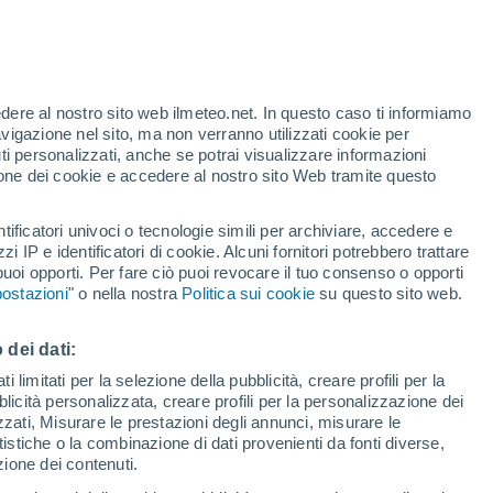
edere al nostro sito web ilmeteo.net. In questo caso ti informiamo
h
avigazione nel sito, ma non verranno utilizzati cookie per
i personalizzati, anche se potrai visualizzare informazioni
azione dei cookie e accedere al nostro sito Web tramite questo
ore si
tificatori univoci o tecnologie simili per archiviare, accedere e
etta
zzi IP e identificatori di cookie. Alcuni fornitori potrebbero trattare
 puoi opporti. Per fare ciò puoi revocare il tuo consenso o opporti
di pioggia
Satelliti
Modelli
ostazioni
" o nella nostra
Politica sui cookie
su questo sito web.
 dei dati:
omenica
Lunedì
Martedì
Mercoledì
 limitati per la selezione della pubblicità, creare profili per la
bblicità personalizzata, creare profili per la personalizzazione dei
9 Ago
10 Ago
11 Ago
12 Ago
izzati, Misurare le prestazioni degli annunci, misurare le
istiche o la combinazione di dati provenienti da fonti diverse,
ezione dei contenuti.
80%
80%