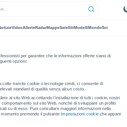
Notizie
Video
Allerte
Radar
Mappe
Satelliti
Modelli
Mondo
Sci
fessionisti per garantire che le informazioni offerte siano di
guenti opzioni:
ccolte tramite cookie o tecnologie simili, ci consente di
n elevati standard di qualità senza alcun costo.
shkov
re al sito Web accettando l'installazione di tutti i cookie, nostri
 il comportamento sul sito Web, nonché di sviluppare un profilo
...
asati su di esso. Puoi consultare maggiori informazioni nella
si momento premendo il pulsante
Impostazioni cookie
che appare
Per ora
Intervalli nuvolosi nelle prossime
ore