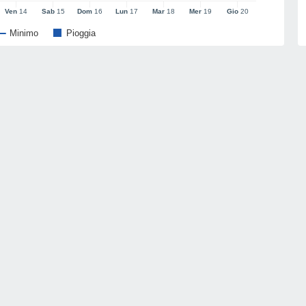
Ven
14
Sab
15
Dom
16
Lun
17
Mar
18
Mer
19
Gio
20
Minimo
Pioggia