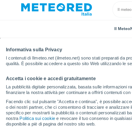
Il Meteo
Informativa sulla Privacy
I contenuti di Ilmeteo.net (ilmeteo.net) sono stati preparati da pro
qualità. È possibile accedere a questo sito Web utilizzando le se
Accetta i cookie e accedi gratuitamente
Home
Russia
Oblast di Tver
Ostashkov
La pubblicità digitale personalizzata, basata sulle informazioni ra
finanziare la nostra attività per continuare a offrirti contenuti co
Previsioni Meteo Osta
Facendo clic sul pulsante "Accetta e continua", è possibile accede
o dei nostri partner, che ci consentono di tracciare e analizzare
00:18
Sabato
specifico per mostrarti la pubblicità o contenuti personalizzati b
nostra
Politica sui cookie
e revocare il tuo consenso in qualsia
disponibile a piè di pagina del nostro sito web.
Cielo sereno