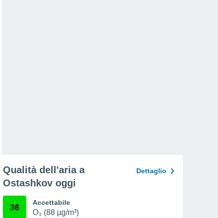
Qualità dell'aria a
Dettaglio
Ostashkov oggi
Accettabile
36
O₃ (88 µg/m³)