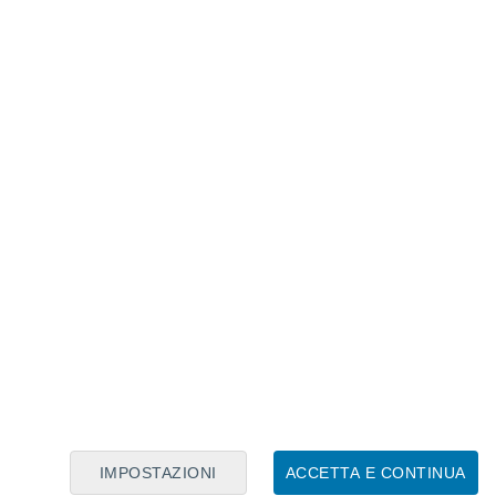
Calendario Lunare
Lun
Mar
Mer
Gio
Ven
Sab
Dom
8
9
10
11
12
13
14
15
16
IMPOSTAZIONI
ACCETTA E CONTINUA