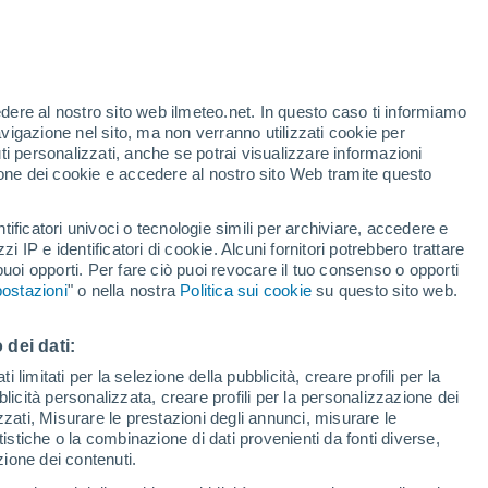
te
edere al nostro sito web ilmeteo.net. In questo caso ti informiamo
25%
avigazione nel sito, ma non verranno utilizzati cookie per
i personalizzati, anche se potrai visualizzare informazioni
azione dei cookie e accedere al nostro sito Web tramite questo
tificatori univoci o tecnologie simili per archiviare, accedere e
.
zzi IP e identificatori di cookie. Alcuni fornitori potrebbero trattare
 puoi opporti. Per fare ciò puoi revocare il tuo consenso o opporti
adar di pioggia
Satelliti
Modelli
ostazioni
" o nella nostra
Politica sui cookie
su questo sito web.
 dei dati:
Martedì
Mercoledì
Giovedi
Venerdì
 limitati per la selezione della pubblicità, creare profili per la
bblicità personalizzata, creare profili per la personalizzazione dei
11 Ago
12 Ago
13 Ago
14 Ago
izzati, Misurare le prestazioni degli annunci, misurare le
istiche o la combinazione di dati provenienti da fonti diverse,
ezione dei contenuti.
90%
90%