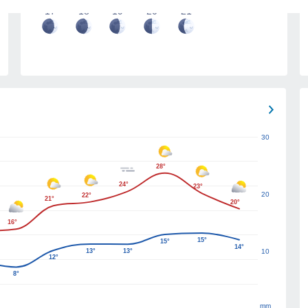
17
18
19
20
21
30
28°
24°
23°
20
22°
21°
20°
16°
15°
15°
14°
13°
13°
10
12°
8°
mm