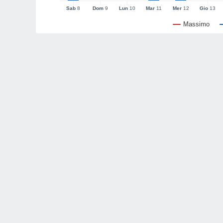
Sab
8
Dom
9
Lun
10
Mar
11
Mer
12
Gio
13
Massimo