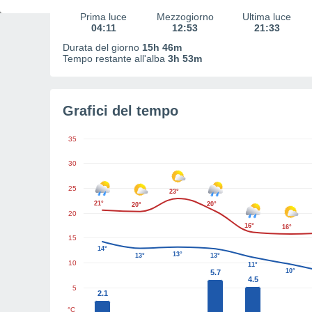
Prima luce
Mezzogiorno
Ultima luce
04:11
12:53
21:33
Durata del giorno
15h 46m
Tempo restante all'alba
3h 53m
Grafici del tempo
35
30
25
23°
21°
20°
20°
20
16°
16°
15
14°
13°
13°
13°
10
11°
10°
5.7
4.5
5
2.1
°C