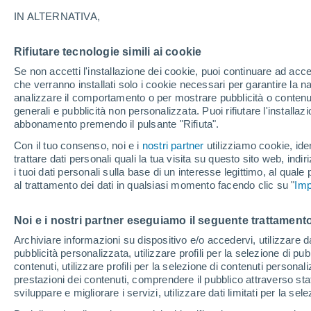
17°
IN ALTERNATIVA,
Rifiutare tecnologie simili ai cookie
Luna calan
Se non accetti l'installazione dei cookie, puoi continuare ad acc
Illuminata:
Temp. percepita 17°
che verranno installati solo i cookie necessari per garantire la n
analizzare il comportamento o per mostrare pubblicità o contenut
generali e pubblicità non personalizzata. Puoi rifiutare l'install
abbonamento premendo il pulsante "Rifiuta".
Ultim'ora.
Luca Lombroso non vede la fine del caldo:
Con il tuo consenso, noi e i
nostri partner
utilizziamo cookie, iden
"Ferragosto 2026 potrebbe entrare nella storia
trattare dati personali quali la tua visita su questo sito web, indiri
Ecco perché."
i tuoi dati personali sulla base di un interesse legittimo, al quale
Il Meteo 1 - 7
Attualità
Mappa della Temperatura
R
al trattamento dei dati in qualsiasi momento facendo clic su "
Imp
Noi e i nostri partner eseguiamo il seguente trattamento
Domani
Lunedì
Oggi
Archiviare informazioni su dispositivo e/o accedervi, utilizzare dati
pubblicità personalizzata, utilizzare profili per la selezione di pu
9 Ago
10 Ago
8 Ago
contenuti, utilizzare profili per la selezione di contenuti personal
prestazioni dei contenuti, comprendere il pubblico attraverso stat
sviluppare e migliorare i servizi, utilizzare dati limitati per la sel
80%