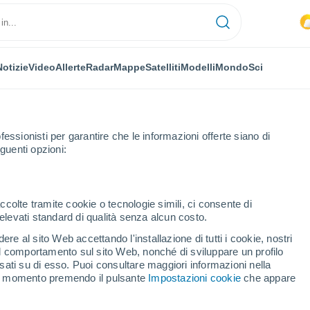
Notizie
Video
Allerte
Radar
Mappe
Satelliti
Modelli
Mondo
Sci
fessionisti per garantire che le informazioni offerte siano di
guenti opzioni:
ccolte tramite cookie o tecnologie simili, ci consente di
n elevati standard di qualità senza alcun costo.
v
re al sito Web accettando l'installazione di tutti i cookie, nostri
 il comportamento sul sito Web, nonché di sviluppare un profilo
...
asati su di esso. Puoi consultare maggiori informazioni nella
si momento premendo il pulsante
Impostazioni cookie
che appare
Per ora
Cielo nuvoloso nelle prossime
ore