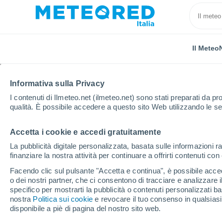
Il Meteo
Informativa sulla Privacy
I contenuti di Ilmeteo.net (ilmeteo.net) sono stati preparati da pro
qualità. È possibile accedere a questo sito Web utilizzando le se
Accetta i cookie e accedi gratuitamente
Home
Russia
Oblast di Tver
Rzhev
La pubblicità digitale personalizzata, basata sulle informazioni ra
finanziare la nostra attività per continuare a offrirti contenuti co
Previsioni Meteo Rzhe
Facendo clic sul pulsante "Accetta e continua", è possibile accede
o dei nostri partner, che ci consentono di tracciare e analizzare
12:36
Sabato
specifico per mostrarti la pubblicità o contenuti personalizzati b
nostra
Politica sui cookie
e revocare il tuo consenso in qualsia
disponibile a piè di pagina del nostro sito web.
Nubi sparse