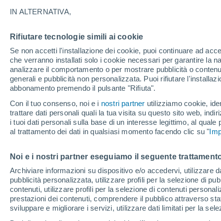
21°
IN ALTERNATIVA,
Rifiutare tecnologie simili ai cookie
Ovest
Se non accetti l'installazione dei cookie, puoi continuare ad acc
Temp. percepita 21°
12
-
28 km
che verranno installati solo i cookie necessari per garantire la n
analizzare il comportamento o per mostrare pubblicità o contenut
generali e pubblicità non personalizzata. Puoi rifiutare l'install
abbonamento premendo il pulsante "Rifiuta".
Ultim'ora.
Ondata di calore fino a Ferragosto: rischia di
Con il tuo consenso, noi e i
nostri partner
utilizziamo cookie, iden
diventare eccezionale. Svolta solo a fine mes
trattare dati personali quali la tua visita su questo sito web, indiri
i tuoi dati personali sulla base di un interesse legittimo, al quale
Il Meteo 1 - 7
Attualità
Mappa di nuvolosità
Radar 
al trattamento dei dati in qualsiasi momento facendo clic su "
Imp
Noi e i nostri partner eseguiamo il seguente trattamento
Domani
Lunedì
Oggi
Archiviare informazioni su dispositivo e/o accedervi, utilizzare dati
pubblicità personalizzata, utilizzare profili per la selezione di pu
9 Ago
10 Ago
8 Ago
contenuti, utilizzare profili per la selezione di contenuti personal
prestazioni dei contenuti, comprendere il pubblico attraverso stat
sviluppare e migliorare i servizi, utilizzare dati limitati per la sel