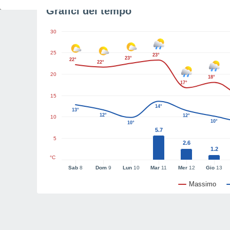
Grafici del tempo
30
25
23°
23°
22°
22°
20
18°
17°
15
14°
13°
12°
12°
10
10°
10°
5.7
5
2.6
1.2
°C
Sab
8
Dom
9
Lun
10
Mar
11
Mer
12
Gio
13
Massimo