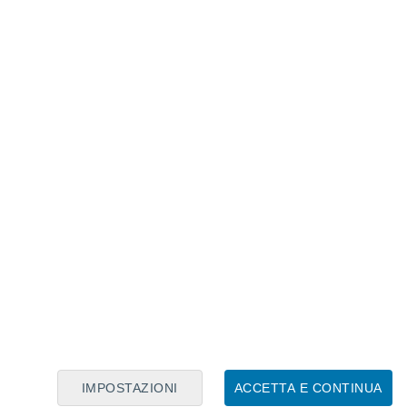
Calendario Lunare
Lun
Mar
Mer
Gio
Ven
Sab
Dom
8
9
10
11
12
13
14
15
16
17
18
19
20
21
IMPOSTAZIONI
ACCETTA E CONTINUA