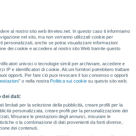
edere al nostro sito web ilmeteo.net. In questo caso ti informiamo
/h
avigazione nel sito, ma non verranno utilizzati cookie per
i personalizzati, anche se potrai visualizzare informazioni
azione dei cookie e accedere al nostro sito Web tramite questo
tificatori univoci o tecnologie simili per archiviare, accedere e
e?
zzi IP e identificatori di cookie. Alcuni fornitori potrebbero trattare
 puoi opporti. Per fare ciò puoi revocare il tuo consenso o opporti
di pioggia
Satelliti
Modelli
ostazioni
" o nella nostra
Politica sui cookie
su questo sito web.
 dei dati:
Martedì
Mercoledì
Giovedi
Venerdì
 limitati per la selezione della pubblicità, creare profili per la
bblicità personalizzata, creare profili per la personalizzazione dei
11 Ago
12 Ago
13 Ago
14 Ago
izzati, Misurare le prestazioni degli annunci, misurare le
istiche o la combinazione di dati provenienti da fonti diverse,
ezione dei contenuti.
90%
90%
70%