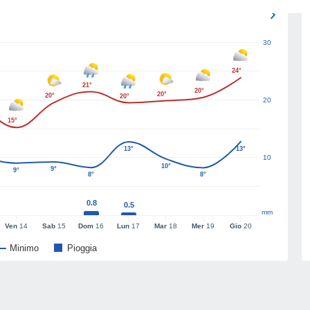
30
24°
21°
20°
20°
20°
20°
20
15°
13°
13°
10
10°
9°
9°
8°
8°
0.8
0.5
mm
Ven
14
Sab
15
Dom
16
Lun
17
Mar
18
Mer
19
Gio
20
Minimo
Pioggia