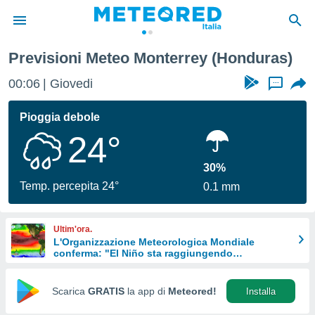
Previsioni Meteo Monterrey (Honduras)
tiva
rivacy
00:06
Giovedi
...
ti di
net
Pioggia debole
net)
24°
i
 da
nisti per
30%
 che le
Temp. percepita 24°
0.1 mm
ioni
iano di
È
Ultim'ora.
L'Organizzazione Meteorologica Mondiale
 a
conferma: "El Niño sta raggiungendo
ito Web
un'intensità mai vista da diversi anni"
do le
opzioni:
Scarica
GRATIS
la app di
Meteored!
Installa
 i