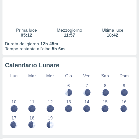
 profili
lezione
cità
izzata,
fili per
Prima luce
Mezzogiorno
Ultima luce
05:12
11:57
18:42
izzazione
Durata del giorno
12h 45m
nuti,
Tempo restante all'alba
5h 6m
 profili
lezione
uti
Calendario Lunare
zzati,
 le
Lun
Mar
Mer
Gio
Ven
Sab
Dom
ni degli
 misurare
6
7
8
9
zioni dei
,
10
11
12
13
14
15
16
ere il
so
17
18
19
he o la
ione di
enienti
diverse,