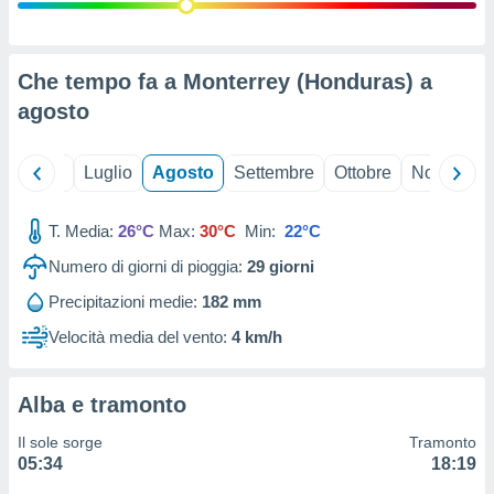
ioni
" o
tra
sui cookie
o sito
Che tempo fa a Monterrey (Honduras) a
agosto
nostri
Giugno
Luglio
Agosto
Settembre
Ottobre
Novembre
mo il
te
ento dei
T. Media:
26°C
Max:
30°C
Min:
22°C
Numero di giorni di pioggia:
29
giorni
re
ioni su
Precipitazioni medie:
182 mm
vo e/o
Velocità media del vento:
4 km/h
i,
 dati
er la
 della
Alba e tramonto
à, creare
r la
Il sole sorge
Tramonto
à
05:34
18:19
izzata,