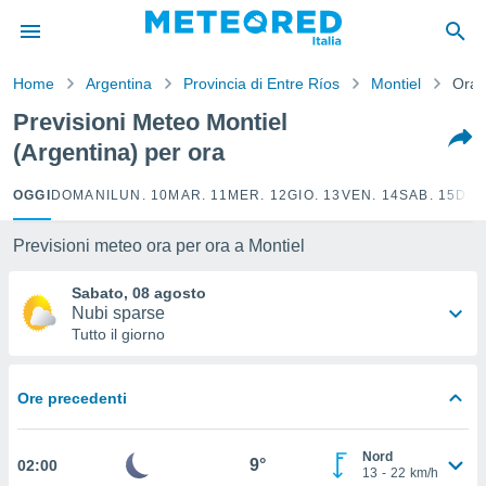
tiva
rivacy
Home
Argentina
Provincia di Entre Ríos
Montiel
Orar
ti di
net
Previsioni Meteo Montiel
net)
(Argentina) per ora
i
 da
nisti per
OGGI
DOMANI
LUN. 10
MAR. 11
MER. 12
GIO. 13
VEN. 14
SAB. 15
DOM
 che le
ioni
Previsioni meteo ora per ora a Montiel
iano di
È
Sabato, 08 agosto
Nubi sparse
 a
Tutto il giorno
ito Web
do le
opzioni:
Ore precedenti
 i
e
Nord
9°
02:00
13
-
22
km/h
amente