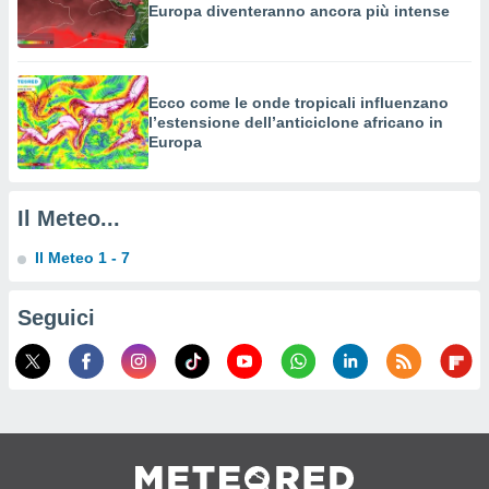
izzata,
Europa diventeranno ancora più intense
fili per
izzazione
nuti,
Ecco come le onde tropicali influenzano
 profili
l’estensione dell’anticiclone africano in
lezione
Europa
uti
zzati,
 le
Il Meteo...
ni degli
 misurare
Il Meteo 1 - 7
zioni dei
,
ere il
Seguici
so
he o la
ione di
enienti
diverse,
re e
e i
tilizzare