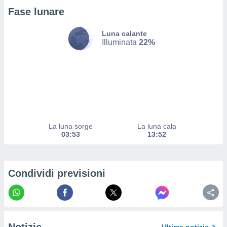
a su
Fase lunare
ito web,
IP e
tori di
Luna calante
Alcuni
Illuminata
22%
ro
 tuoi dati
 sulla
un
e
, al quale
rti. Per
La luna sorge
La luna cala
puoi
03:53
13:52
il tuo
o o
l
nto dei
Condividi previsioni
ualsiasi
 facendo
ioni
" o
tra
sui cookie