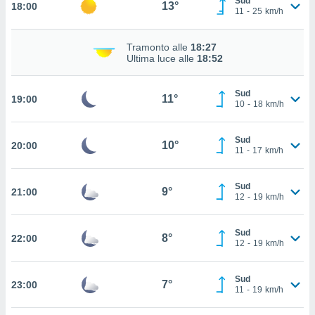
Sud
13°
18:00
ito web
11
-
25
km/h
et. In
aso ti
Tramonto alle
18:27
mo che
Ultima luce alle
18:52
installati
okie
i per
Sud
11°
19:00
 la
10
-
18
km/h
one nel
 non
Sud
utilizzati
10°
20:00
11
-
17
km/h
er
e il
amento o
Sud
9°
21:00
rare
12
-
19
km/h
à o
i
Sud
zzati,
8°
22:00
12
-
19
km/h
 potrai
are
ioni
Sud
7°
23:00
11
-
19
km/h
e
à non