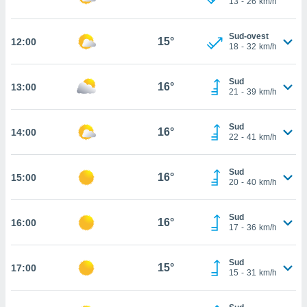
13
-
26
km/h
 in
o
Sud-ovest
15°
12:00
18
-
32
km/h
 il
azioni
Sud
16°
13:00
kie
21
-
39
km/h
re
le a piè
Sud
 del
16°
14:00
22
-
41
km/h
to web.
Sud
16°
15:00
ATIVA,
20
-
40
km/h
e
Sud
gie
16°
16:00
17
-
36
km/h
i cookie
ccetti
Sud
zione dei
15°
17:00
15
-
31
km/h
puoi
re ad
 al