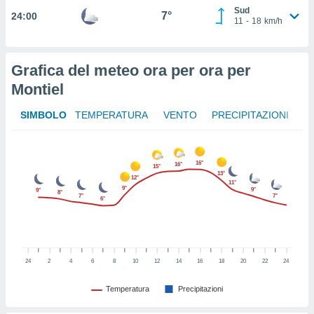
izzata.
Sud
7°
utare
24:00
11
-
18
km/h
zione dei
 al
Grafica del meteo ora per ora per
ito Web
questo
Montiel
ento
 il
SIMBOLO
TEMPERATURA
VENTO
PRECIPITAZIONI
o
16°
16°
15°
, noi e i
13°
12°
rtner
11°
9°
9°
9°
8°
mo
7°
7°
6°
tori
o
e simili
viare,
24
2
4
6
8
10
12
14
16
18
20
22
24
 e
ati
Temperatura
Precipitazioni
 quali la