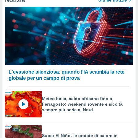
Notizie
Ultime notizie
o sito
nostri
mo il
te
ento dei
re
ioni su
vo e/o
L'evasione silenziosa: quando l'IA scambia la rete
i,
globale per un campo di prova
 dati
er la
 della
Meteo Italia, caldo africano fino a
à, creare
Ferragosto: weekend rovente e siccità
r la
sempre più seria al Nord
à
izzata,
 profili
lezione
cità
Super El Niño: le ondate di calore in