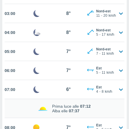
cità
Nord-est
8°
03:00
11
-
20
km/h
izzata,
ACCETTA
ulle
E
ioni
Nord-est
CONTINUA
8°
04:00
tramite
5
-
17
km/h
e simili,
IMPOSTAZIONI
Nord-est
nte di
7°
05:00
7
-
11
km/h
e la
tività per
re a
Est
7°
06:00
5
-
11
km/h
ontenuti
ti
 di
Est
6°
senza
07:00
4
-
8
km/h
sto.
clic sul
Prima luce alle
07:12
 "Accetta
Alba elle
07:37
a", è
Est
al sito
7°
08:00