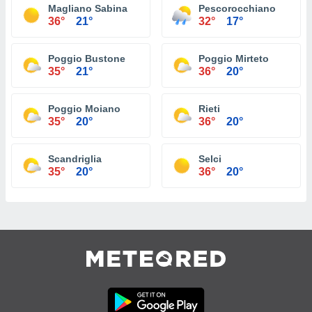
Magliano Sabina
Pescorocchiano
36°
21°
32°
17°
Poggio Bustone
Poggio Mirteto
35°
21°
36°
20°
Poggio Moiano
Rieti
35°
20°
36°
20°
Scandriglia
Selci
35°
20°
36°
20°