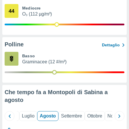
ioni
" o
Mediocre
tra
44
O₃ (112 µg/m³)
sui cookie
o sito
nostri
Polline
Dettaglio
mo il
te
Basso
ento dei
Graminacee (12 #/m³)
re
ioni su
vo e/o
i,
Che tempo fa a Montopoli di Sabina a
 dati
er la
agosto
 della
à, creare
r la
Giugno
Luglio
Agosto
Settembre
Ottobre
Novembre
à
izzata,