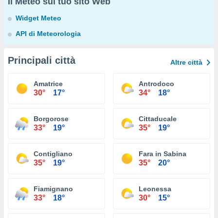
Il Meteo sul tuo sito Web
Widget Meteo
API di Meteorologia
Principali città
Altre città
Amatrice
Antrodoco
30°
17°
34°
18°
Borgorose
Cittaducale
33°
19°
35°
19°
Contigliano
Fara in Sabina
35°
19°
35°
20°
Fiamignano
Leonessa
33°
18°
30°
15°