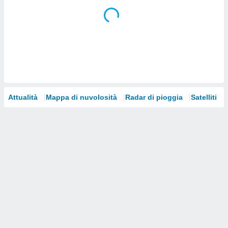
i nostri
artner
Attualità
Mappa di nuvolosità
Radar di pioggia
Satelliti