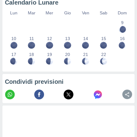
Calendario Lunare
re e
e i
Lun
Mar
Mer
Gio
Ven
Sab
Dom
tilizzare
9
ati per la
e dei
.
10
11
12
13
14
15
16
izzazione
17
18
19
20
21
22
azione
o la
e del
vo,
Condividi previsioni
à e
i
zzati,
one delle
ni dei
 e degli
 ricerche
ico,
di