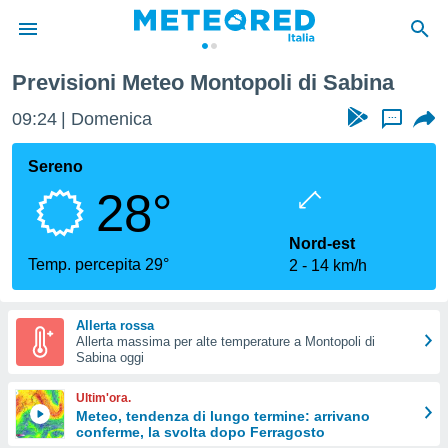
Previsioni Meteo Montopoli di Sabina
tiva
rivacy
09:24
Domenica
...
ti di
net
Sereno
net)
28°
i
 da
nisti per
Nord-est
 che le
Temp. percepita 29°
2
14 km/h
ioni
iano di
È
Allerta rossa
Allerta massima per alte temperature a Montopoli di
 a
Sabina oggi
ito Web
do le
Ultim'ora.
opzioni:
Meteo, tendenza di lungo termine: arrivano
conferme, la svolta dopo Ferragosto
 i