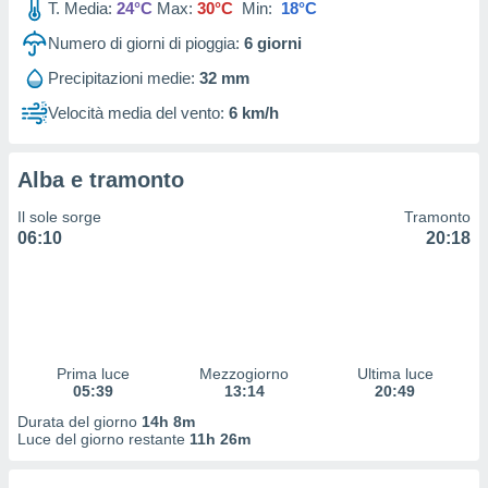
T. Media:
24°C
Max:
30°C
Min:
18°C
 profili
lezione
Numero di giorni di pioggia:
6
giorni
cità
izzata,
Precipitazioni medie:
32 mm
fili per
Velocità media del vento:
6 km/h
izzazione
nuti,
 profili
Alba e tramonto
lezione
Il sole sorge
Tramonto
uti
06:10
20:18
zzati,
 le
ni degli
 misurare
zioni dei
,
ere il
Prima luce
Mezzogiorno
Ultima luce
05:39
13:14
20:49
so
Durata del giorno
14h 8m
he o la
Luce del giorno restante
11h 26m
ione di
enienti
diverse,