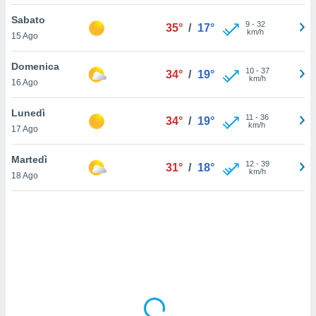
Sabato
sui cookie
9
-
32
35°
/
17°
km/h
15 Ago
e il tuo
 in
Domenica
10
-
37
34°
/
19°
o
km/h
16 Ago
 il
Lunedì
azioni
11
-
36
34°
/
19°
km/h
17 Ago
kie
re
le a piè
Martedì
12
-
39
31°
/
18°
 del
km/h
18 Ago
to web.
ATIVA,
e
gie
i cookie
ccetti
zione dei