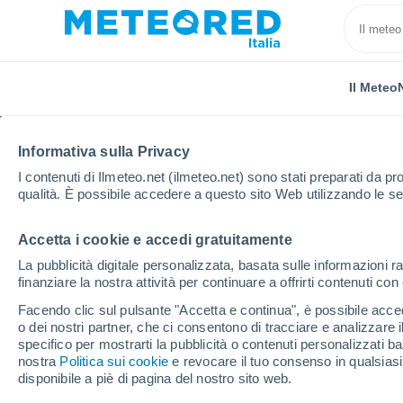
Il Meteo
Informativa sulla Privacy
I contenuti di Ilmeteo.net (ilmeteo.net) sono stati preparati da pro
qualità. È possibile accedere a questo sito Web utilizzando le se
Accetta i cookie e accedi gratuitamente
Home
Provincia di Rieti
Salisano
La pubblicità digitale personalizzata, basata sulle informazioni ra
finanziare la nostra attività per continuare a offrirti contenuti co
Previsioni Meteo Salis
Facendo clic sul pulsante "Accetta e continua", è possibile accede
o dei nostri partner, che ci consentono di tracciare e analizzare
13:24
Sabato
specifico per mostrarti la pubblicità o contenuti personalizzati b
nostra
Politica sui cookie
e revocare il tuo consenso in qualsia
disponibile a piè di pagina del nostro sito web.
Sereno