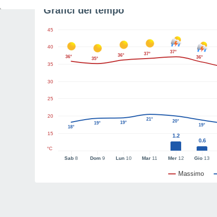
Grafici del tempo
45
40
37°
37°
36°
36°
36°
35°
35
30
25
20
21°
20°
19°
19°
19°
18°
15
1.2
0.6
°C
Sab
8
Dom
9
Lun
10
Mar
11
Mer
12
Gio
13
Massimo