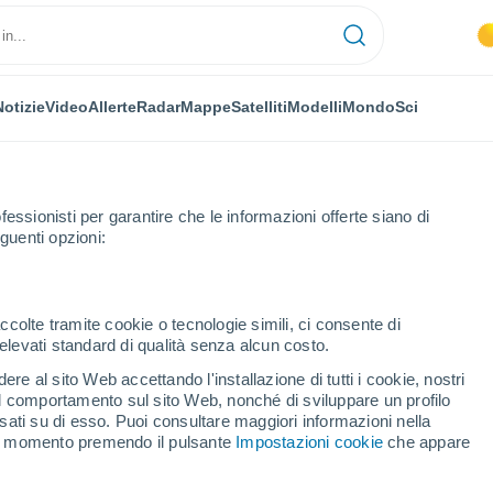
Notizie
Video
Allerte
Radar
Mappe
Satelliti
Modelli
Mondo
Sci
fessionisti per garantire che le informazioni offerte siano di
guenti opzioni:
ccolte tramite cookie o tecnologie simili, ci consente di
n elevati standard di qualità senza alcun costo.
ano
re al sito Web accettando l'installazione di tutti i cookie, nostri
 il comportamento sul sito Web, nonché di sviluppare un profilo
...
asati su di esso. Puoi consultare maggiori informazioni nella
si momento premendo il pulsante
Impostazioni cookie
che appare
Per ora
Intervalli nuvolosi nelle prossime
ore