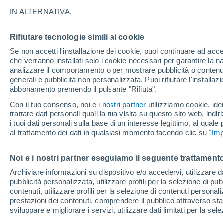
34°
IN ALTERNATIVA,
Rifiutare tecnologie simili ai cookie
UV
8 Molto
Se non accetti l'installazione dei cookie, puoi continuare ad acc
Temp. percepita 33°
FPS
25-50
che verranno installati solo i cookie necessari per garantire la n
analizzare il comportamento o per mostrare pubblicità o contenut
generali e pubblicità non personalizzata. Puoi rifiutare l'install
abbonamento premendo il pulsante "Rifiuta".
Ultim'ora.
Ondata di calore fino a Ferragosto: rischia di
Con il tuo consenso, noi e i
nostri partner
utilizziamo cookie, iden
diventare eccezionale. Svolta solo a fine mes
trattare dati personali quali la tua visita su questo sito web, indiri
i tuoi dati personali sulla base di un interesse legittimo, al quale
Il Meteo 1 - 7
Attualità
Mappa di nuvolosità
Radar 
al trattamento dei dati in qualsiasi momento facendo clic su "
Imp
Noi e i nostri partner eseguiamo il seguente trattamento
Domani
Lunedì
Oggi
Archiviare informazioni su dispositivo e/o accedervi, utilizzare dati
pubblicità personalizzata, utilizzare profili per la selezione di pu
9 Ago
10 Ago
8 Ago
contenuti, utilizzare profili per la selezione di contenuti personal
prestazioni dei contenuti, comprendere il pubblico attraverso stat
sviluppare e migliorare i servizi, utilizzare dati limitati per la sel