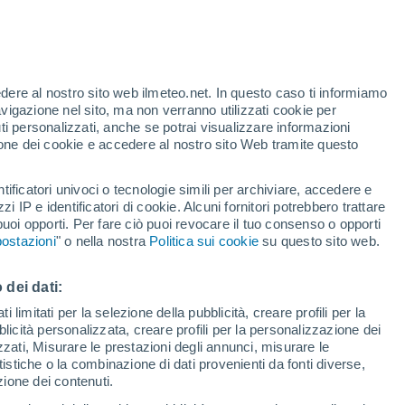
Allerta rossa
Allerta massima per alte
temperature a Salisano oggi
 alto!
edere al nostro sito web ilmeteo.net. In questo caso ti informiamo
avigazione nel sito, ma non verranno utilizzati cookie per
i personalizzati, anche se potrai visualizzare informazioni
azione dei cookie e accedere al nostro sito Web tramite questo
tificatori univoci o tecnologie simili per archiviare, accedere e
e?
zzi IP e identificatori di cookie. Alcuni fornitori potrebbero trattare
 puoi opporti. Per fare ciò puoi revocare il tuo consenso o opporti
di pioggia
Satelliti
Modelli
ostazioni
" o nella nostra
Politica sui cookie
su questo sito web.
 dei dati:
Martedì
Mercoledì
Giovedi
Venerdì
 limitati per la selezione della pubblicità, creare profili per la
bblicità personalizzata, creare profili per la personalizzazione dei
11 Ago
12 Ago
13 Ago
14 Ago
izzati, Misurare le prestazioni degli annunci, misurare le
istiche o la combinazione di dati provenienti da fonti diverse,
ezione dei contenuti.
70%
70%