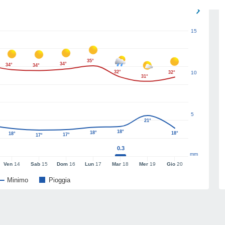
15
35°
34°
34°
34°
32°
32°
10
31°
5
21°
18°
18°
18°
18°
17°
17°
0.3
mm
Ven
14
Sab
15
Dom
16
Lun
17
Mar
18
Mer
19
Gio
20
Minimo
Pioggia