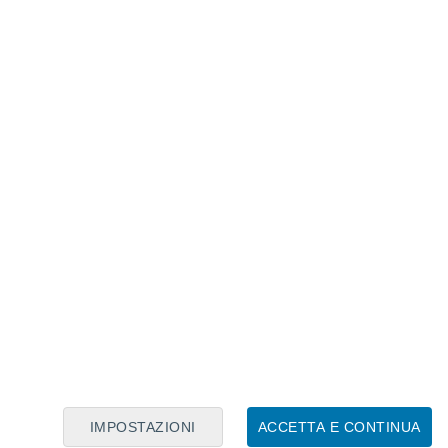
Calendario Lunare
Lun
Mar
Mer
Gio
Ven
Sab
Dom
8
9
10
11
12
13
14
15
16
17
18
19
20
21
IMPOSTAZIONI
ACCETTA E CONTINUA