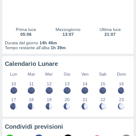
 profili
lezione
cità
izzata,
fili per
Prima luce
Mezzogiorno
Ultima luce
05:06
13:07
21:07
izzazione
Durata del giorno
14h 46m
nuti,
Tempo restante all'alba
1h 39m
 profili
lezione
uti
Calendario Lunare
zzati,
 le
Lun
Mar
Mer
Gio
Ven
Sab
Dom
ni degli
 misurare
10
11
12
13
14
15
16
zioni dei
,
17
18
19
20
21
22
23
ere il
so
he o la
ione di
Condividi previsioni
enienti
diverse,