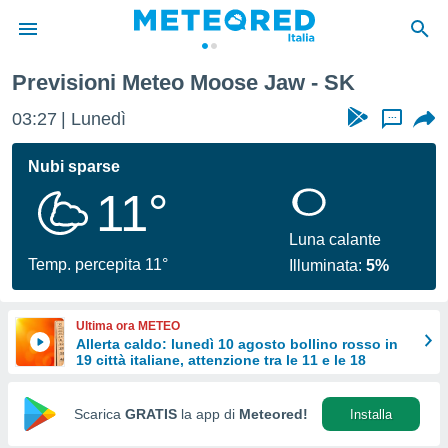
Previsioni Meteo Moose Jaw - SK
tiva
rivacy
03:27
Lunedì
...
ti di
net
Nubi sparse
net)
11°
i
 da
nisti per
Luna calante
 che le
Temp. percepita 11°
Illuminata:
5%
ioni
iano di
È
Ultima ora METEO
Allerta caldo: lunedì 10 agosto bollino rosso in
 a
19 città italiane, attenzione tra le 11 e le 18
ito Web
do le
opzioni:
Scarica
GRATIS
la app di
Meteored!
Installa
 i