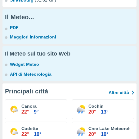
Strasbourg
(91.62 km)
Il Meteo...
PDF
Maggiori informazioni
Il Meteo sul tuo sito Web
Widget Meteo
API di Meteorologia
Principali città
Altre città
Canora
Cochin
22°
9°
20°
13°
Codette
Cree Lake Meteorologic
22°
10°
20°
10°