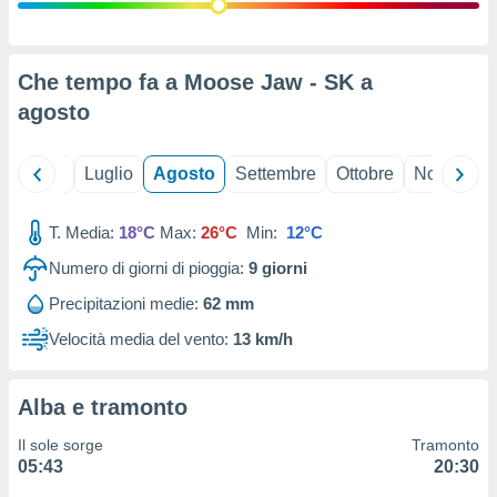
ioni
" o
tra
sui cookie
o sito
Che tempo fa a Moose Jaw - SK a
agosto
nostri
Giugno
Luglio
Agosto
Settembre
Ottobre
Novembre
mo il
te
ento dei
T. Media:
18°C
Max:
26°C
Min:
12°C
Numero di giorni di pioggia:
9
giorni
re
ioni su
Precipitazioni medie:
62 mm
vo e/o
Velocità media del vento:
13 km/h
i,
 dati
er la
 della
Alba e tramonto
à, creare
r la
Il sole sorge
Tramonto
à
05:43
20:30
izzata,