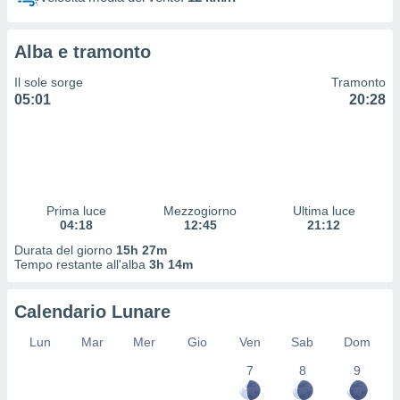
 profili
lezione
cità
Alba e tramonto
izzata,
fili per
Il sole sorge
Tramonto
05:01
20:28
izzazione
nuti,
 profili
lezione
uti
zzati,
Prima luce
Mezzogiorno
Ultima luce
 le
04:18
12:45
21:12
ni degli
 misurare
Durata del giorno
15h 27m
zioni dei
Tempo restante all'alba
3h 14m
,
ere il
Calendario Lunare
so
Lun
Mar
Mer
Gio
Ven
Sab
Dom
he o la
ione di
7
8
9
enienti
diverse,