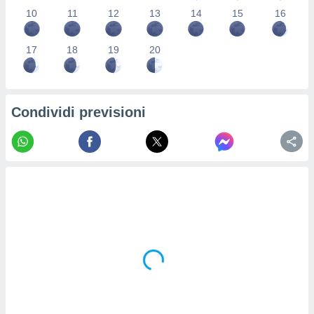
re e
10
11
12
13
14
15
16
e i
tilizzare
17
18
19
20
ati per la
e dei
.
Condividi previsioni
izzazione
azione
o la
e del
vo,
à e
i
zzati,
one delle
ni dei
 e degli
 ricerche
ico,
di