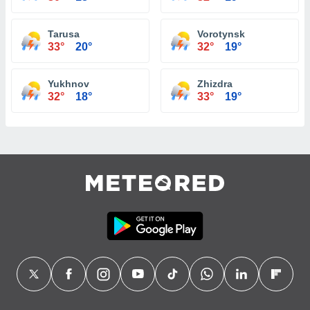
Tarusa
Vorotynsk
33°
20°
32°
19°
Yukhnov
Zhizdra
32°
18°
33°
19°