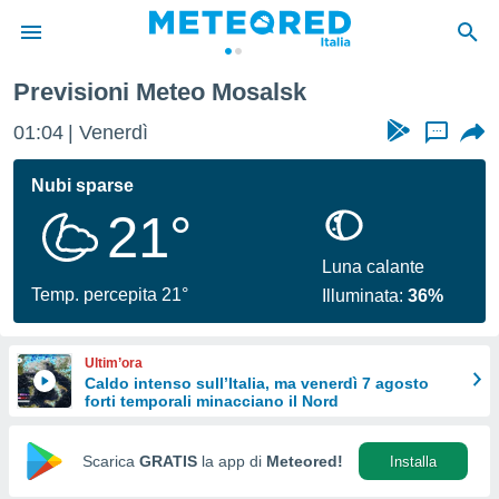
Previsioni Meteo Mosalsk
tiva
rivacy
01:04
Venerdì
...
ti di
net
Nubi sparse
net)
21°
i
 da
nisti per
Luna calante
 che le
Temp. percepita 21°
Illuminata:
36%
ioni
iano di
È
Ultim’ora
Caldo intenso sull’Italia, ma venerdì 7 agosto
 a
forti temporali minacciano il Nord
ito Web
do le
opzioni:
Scarica
GRATIS
la app di
Meteored!
Installa
 i