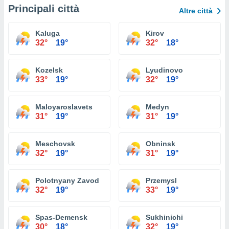
Principali città
Altre città
Kaluga
Kirov
32°
19°
32°
18°
Kozelsk
Lyudinovo
33°
19°
32°
19°
Maloyaroslavets
Medyn
31°
19°
31°
19°
Meschovsk
Obninsk
32°
19°
31°
19°
Polotnyany Zavod
Przemysl
32°
19°
33°
19°
Spas-Demensk
Sukhinichi
30°
18°
32°
19°