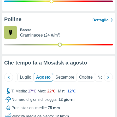
ioni
" o
tra
sui cookie
o sito
Polline
Dettaglio
Basso
nostri
Graminacee (24 #/m³)
mo il
te
ento dei
Che tempo fa a Mosalsk a
agosto
re
ioni su
vo e/o
Giugno
Luglio
Agosto
Settembre
Ottobre
Novembre
i,
 dati
er la
T. Media:
17°C
Max:
22°C
Min:
12°C
 della
Numero di giorni di pioggia:
12
giorni
à, creare
r la
Precipitazioni medie:
75 mm
à
izzata,
Velocità media del vento:
12 km/h