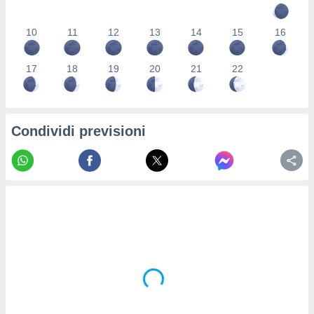
re e
e i
10
11
12
13
14
15
16
tilizzare
ati per la
e dei
17
18
19
20
21
22
.
izzazione
Condividi previsioni
azione
o la
e del
vo,
à e
i
zzati,
one delle
ni dei
 e degli
 ricerche
ico,
di