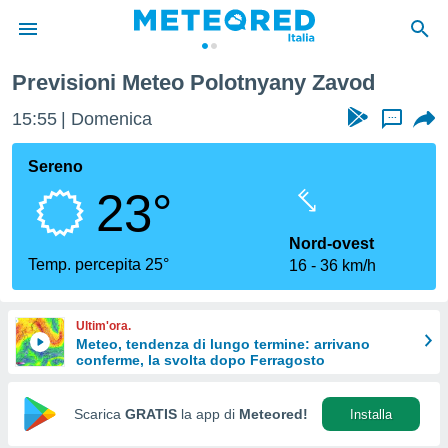
Previsioni Meteo Polotnyany Zavod
tiva
rivacy
15:56
Domenica
...
ti di
net
Sereno
net)
23°
i
 da
nisti per
Nord-ovest
 che le
Temp. percepita 25°
16
36 km/h
ioni
iano di
È
Ultim'ora.
Meteo, tendenza di lungo termine: arrivano
 a
conferme, la svolta dopo Ferragosto
ito Web
do le
opzioni:
Scarica
GRATIS
la app di
Meteored!
Installa
 i