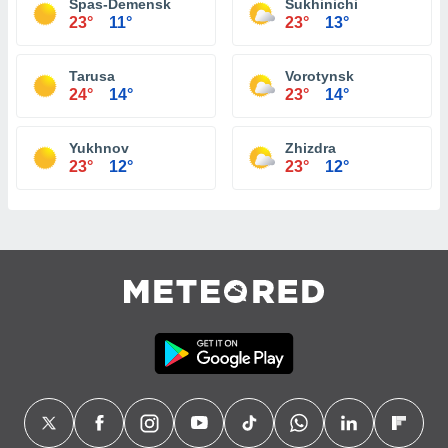
Spas-Demensk
Sukhinichi
23°
11°
23°
13°
Tarusa
Vorotynsk
24°
14°
23°
14°
Yukhnov
Zhizdra
23°
12°
23°
12°