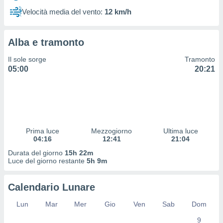
 profili
Velocità media del vento:
12 km/h
lezione
cità
izzata,
Alba e tramonto
fili per
Il sole sorge
Tramonto
izzazione
05:00
20:21
nuti,
 profili
lezione
uti
zzati,
 le
ni degli
Prima luce
Mezzogiorno
Ultima luce
 misurare
04:16
12:41
21:04
zioni dei
Durata del giorno
15h 22m
,
Luce del giorno restante
5h 9m
ere il
so
Calendario Lunare
he o la
ione di
Lun
Mar
Mer
Gio
Ven
Sab
Dom
enienti
9
diverse,