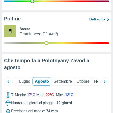
ioni
" o
tra
sui cookie
o sito
Polline
Dettaglio
Basso
nostri
Graminacee (11 #/m³)
mo il
te
ento dei
Che tempo fa a Polotnyany Zavod a
re
agosto
ioni su
vo e/o
i,
Giugno
Luglio
Agosto
Settembre
Ottobre
Novembre
 dati
er la
 della
T. Media:
17°C
Max:
22°C
Min:
12°C
à, creare
r la
Numero di giorni di pioggia:
12
giorni
à
izzata,
Precipitazioni medie:
74 mm