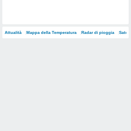
i nostri
artner
Attualità
Mappa della Temperatura
Radar di pioggia
Satelli