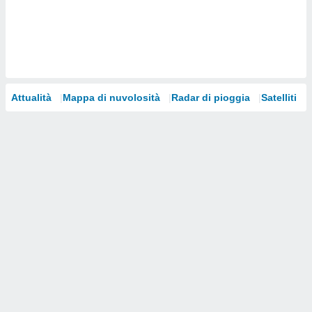
i nostri
artner
Attualità
Mappa di nuvolosità
Radar di pioggia
Satelliti