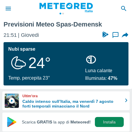
Previsioni Meteo Spas-Demensk
tiva
rivacy
21:51
Giovedi
...
ti di
net
Nubi sparse
net)
24°
i
 da
nisti per
Luna calante
 che le
Temp. percepita 23°
Illuminata:
47%
ioni
iano di
È
Ultim’ora
Caldo intenso sull’Italia, ma venerdì 7 agosto
 a
forti temporali minacciano il Nord
ito Web
do le
opzioni:
Scarica
GRATIS
la app di
Meteored!
Installa
 i