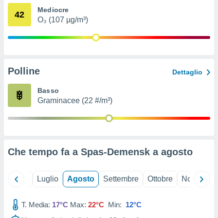
ioni
" o
Mediocre
42
tra
O₃ (107 µg/m³)
sui cookie
o sito
nostri
Polline
Dettaglio
mo il
te
Basso
ento dei
Graminacee (22 #/m³)
re
ioni su
vo e/o
i,
Che tempo fa a Spas-Demensk a
agosto
 dati
er la
 della
Giugno
Luglio
Agosto
Settembre
Ottobre
Novembre
à, creare
r la
à
T. Media:
17°C
Max:
22°C
Min:
12°C
izzata,