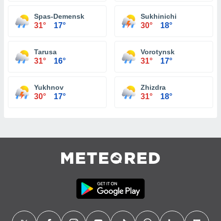
Spas-Demensk
Sukhinichi
31°
17°
30°
18°
Tarusa
Vorotynsk
31°
16°
31°
17°
Yukhnov
Zhizdra
30°
17°
31°
18°