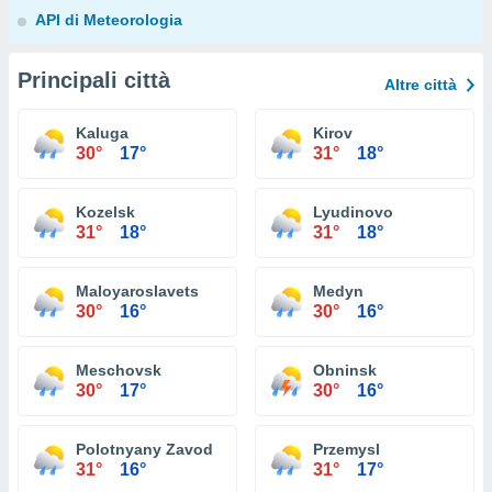
API di Meteorologia
Principali città
Altre città
Kaluga
Kirov
30°
17°
31°
18°
Kozelsk
Lyudinovo
31°
18°
31°
18°
Maloyaroslavets
Medyn
30°
16°
30°
16°
Meschovsk
Obninsk
30°
17°
30°
16°
Polotnyany Zavod
Przemysl
31°
16°
31°
17°