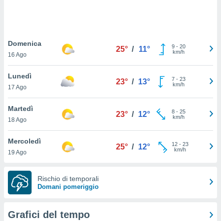
puoi
re ad
 al
ito web
Domenica
et. In
9
-
20
25°
/
11°
km/h
aso ti
16 Ago
mo che
installati
Lunedì
7
-
23
23°
/
13°
okie
km/h
17 Ago
i per
 la
Martedì
one nel
8
-
25
23°
/
12°
km/h
 non
18 Ago
utilizzati
er
Mercoledì
12
-
23
25°
/
12°
e il
km/h
19 Ago
amento o
rare
à o
Rischio di temporali
i
Domani pomeriggio
zzati,
 potrai
are
Grafici del tempo