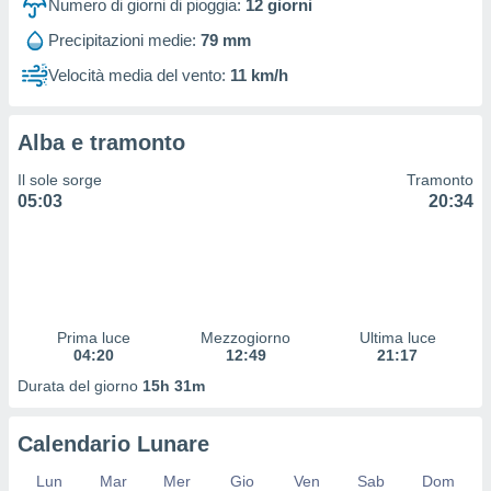
Numero di giorni di pioggia:
12
giorni
 profili
lezione
Precipitazioni medie:
79 mm
cità
izzata,
Velocità media del vento:
11 km/h
fili per
izzazione
Alba e tramonto
nuti,
 profili
Il sole sorge
Tramonto
lezione
05:03
20:34
uti
zzati,
 le
ni degli
 misurare
zioni dei
Prima luce
Mezzogiorno
Ultima luce
,
04:20
12:49
21:17
ere il
Durata del giorno
15h 31m
so
he o la
Calendario Lunare
ione di
enienti
Lun
Mar
Mer
Gio
Ven
Sab
Dom
diverse,