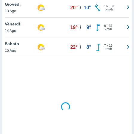
Giovedi
16
-
37
20°
/
10°
km/h
sui cookie
13 Ago
e il tuo
 in
Venerdì
9
-
31
19°
/
9°
km/h
14 Ago
o
 il
Sabato
7
-
16
22°
/
8°
km/h
azioni
15 Ago
kie
re
le a piè
 del
to web.
ATIVA,
e
gie
i cookie
ccetti
zione dei