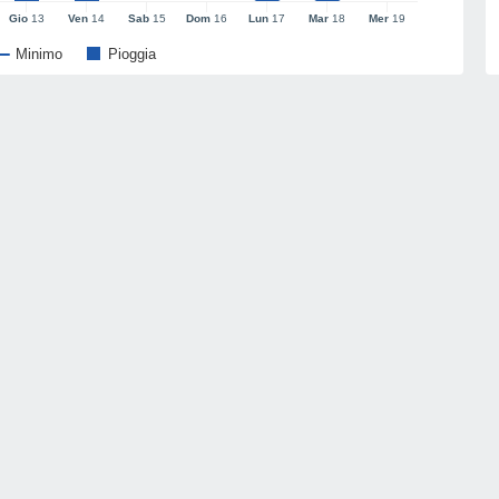
Gio
13
Ven
14
Sab
15
Dom
16
Lun
17
Mar
18
Mer
19
Minimo
Pioggia