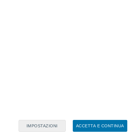
Calendario Lunare
Lun
Mar
Mer
Gio
Ven
Sab
Dom
7
8
9
10
11
12
13
14
15
16
IMPOSTAZIONI
ACCETTA E CONTINUA