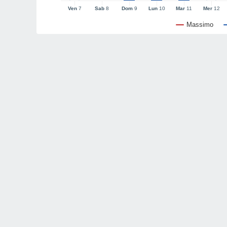
Ven
7
Sab
8
Dom
9
Lun
10
Mar
11
Mer
12
Massimo