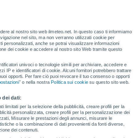
te
edere al nostro sito web ilmeteo.net. In questo caso ti informiamo
36%
avigazione nel sito, ma non verranno utilizzati cookie per
i personalizzati, anche se potrai visualizzare informazioni
azione dei cookie e accedere al nostro sito Web tramite questo
forti
tificatori univoci o tecnologie simili per archiviare, accedere e
zzi IP e identificatori di cookie. Alcuni fornitori potrebbero trattare
 puoi opporti. Per fare ciò puoi revocare il tuo consenso o opporti
di pioggia
Satelliti
Modelli
ostazioni
" o nella nostra
Politica sui cookie
su questo sito web.
 dei dati:
Lunedì
Martedì
Mercoledì
Giovedi
 limitati per la selezione della pubblicità, creare profili per la
bblicità personalizzata, creare profili per la personalizzazione dei
10 Ago
11 Ago
12 Ago
13 Ago
izzati, Misurare le prestazioni degli annunci, misurare le
istiche o la combinazione di dati provenienti da fonti diverse,
ezione dei contenuti.
90%
90%
80%
60%