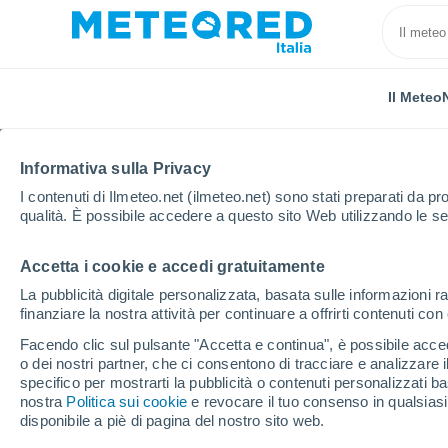
Il Meteo
Informativa sulla Privacy
I contenuti di Ilmeteo.net (ilmeteo.net) sono stati preparati da pro
qualità. È possibile accedere a questo sito Web utilizzando le se
Accetta i cookie e accedi gratuitamente
Home
Russia
Inguscezia
Muzhichi
La pubblicità digitale personalizzata, basata sulle informazioni ra
finanziare la nostra attività per continuare a offrirti contenuti co
Previsioni Meteo Muzhi
Facendo clic sul pulsante "Accetta e continua", è possibile accede
o dei nostri partner, che ci consentono di tracciare e analizzare
00:20
Venerdì
specifico per mostrarti la pubblicità o contenuti personalizzati b
nostra
Politica sui cookie
e revocare il tuo consenso in qualsia
disponibile a piè di pagina del nostro sito web.
Cielo sereno