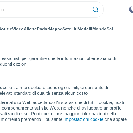
Notizie
Video
Allerte
Radar
Mappe
Satelliti
Modelli
Mondo
Sci
fessionisti per garantire che le informazioni offerte siano di
guenti opzioni:
ccolte tramite cookie o tecnologie simili, ci consente di
n elevati standard di qualità senza alcun costo.
chi
re al sito Web accettando l'installazione di tutti i cookie, nostri
 il comportamento sul sito Web, nonché di sviluppare un profilo
...
asati su di esso. Puoi consultare maggiori informazioni nella
si momento premendo il pulsante
Impostazioni cookie
che appare
Per ora
Cielo nuvoloso nelle prossime
ore