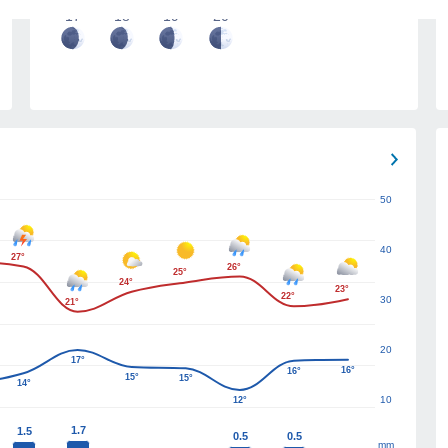
17
18
19
20
50
40
27°
26°
25°
24°
23°
22°
30
21°
20
17°
16°
16°
15°
15°
14°
10
12°
1.7
1.5
0.5
0.5
mm