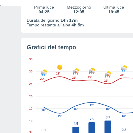
Prima luce
Mezzogiorno
Ultima luce
04:25
12:05
19:45
Durata del giorno
14h 17m
Tempo restante all'alba
4h 5m
Grafici del tempo
35
30
28°
27°
27°
26°
26°
25°
25
20
17°
15
16°
16°
16°
13°
13°
8.7
7.5
10
4.5
0.2
0.1
°C