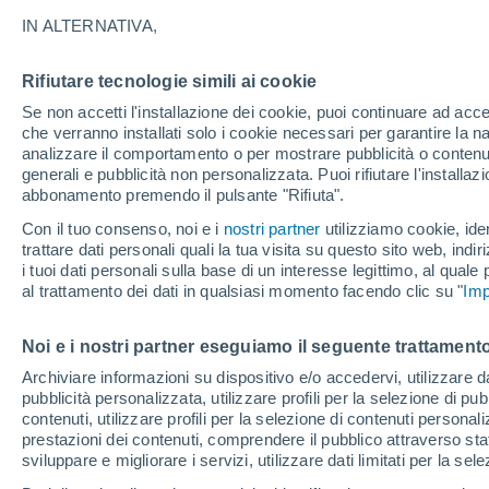
16°
IN ALTERNATIVA,
Rifiutare tecnologie simili ai cookie
Luna calan
Se non accetti l'installazione dei cookie, puoi continuare ad acc
Illuminata:
Temp. percepita 16°
che verranno installati solo i cookie necessari per garantire la n
analizzare il comportamento o per mostrare pubblicità o contenut
generali e pubblicità non personalizzata. Puoi rifiutare l'install
abbonamento premendo il pulsante "Rifiuta".
Ultim’ora
Caldo intenso sull’Italia, ma venerdì 7 agosto 
Con il tuo consenso, noi e i
nostri partner
utilizziamo cookie, iden
temporali minacciano il Nord
trattare dati personali quali la tua visita su questo sito web, indiri
i tuoi dati personali sulla base di un interesse legittimo, al quale
Il Meteo 1 - 7
Attualità
Mappa di nuvolosità
Radar 
al trattamento dei dati in qualsiasi momento facendo clic su "
Imp
Noi e i nostri partner eseguiamo il seguente trattamento
Domani
Domenica
Oggi
Archiviare informazioni su dispositivo e/o accedervi, utilizzare dati
pubblicità personalizzata, utilizzare profili per la selezione di pu
8 Ago
9 Ago
7 Ago
contenuti, utilizzare profili per la selezione di contenuti personal
prestazioni dei contenuti, comprendere il pubblico attraverso stat
sviluppare e migliorare i servizi, utilizzare dati limitati per la sel
90%
30%