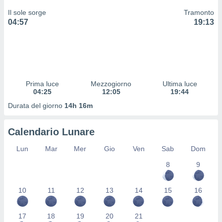
 profili
Il sole sorge
Tramonto
lezione
04:57
19:13
cità
izzata,
fili per
izzazione
nuti,
 profili
Prima luce
Mezzogiorno
Ultima luce
lezione
04:25
12:05
19:44
uti
Durata del giorno
14h 16m
zzati,
 le
ni degli
Calendario Lunare
 misurare
zioni dei
Lun
Mar
Mer
Gio
Ven
Sab
Dom
,
8
9
ere il
so
10
11
12
13
14
15
16
he o la
ione di
enienti
17
18
19
20
21
diverse,