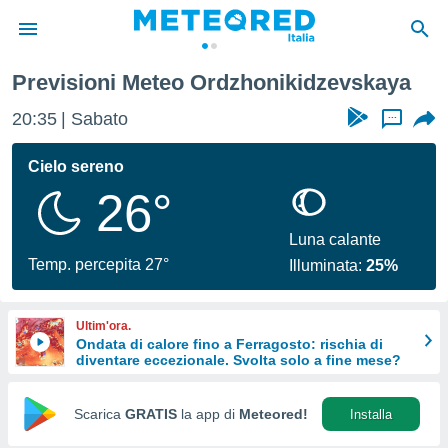
Previsioni Meteo Ordzhonikidzevskaya
tiva
rivacy
20:35
Sabato
...
ti di
net
Cielo sereno
net)
26°
i
 da
nisti per
Luna calante
 che le
Temp. percepita 27°
Illuminata:
25%
ioni
iano di
È
Ultim'ora.
Ondata di calore fino a Ferragosto: rischia di
 a
diventare eccezionale. Svolta solo a fine mese?
ito Web
do le
opzioni:
Scarica
GRATIS
la app di
Meteored!
Installa
 i