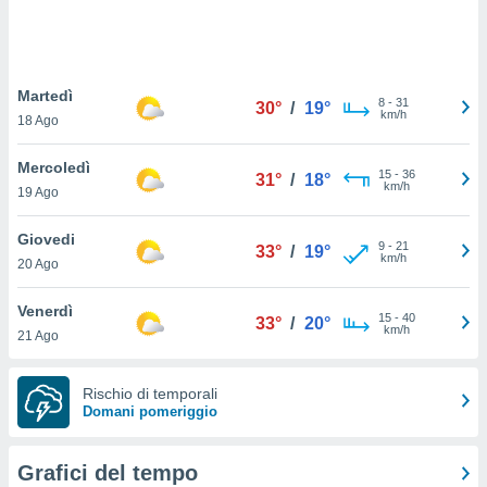
puoi
re ad
 al
ito web
Martedì
et. In
8
-
31
30°
/
19°
km/h
aso ti
18 Ago
mo che
installati
Mercoledì
15
-
36
31°
/
18°
okie
km/h
19 Ago
i per
 la
Giovedi
one nel
9
-
21
33°
/
19°
km/h
 non
20 Ago
utilizzati
er
Venerdì
15
-
40
33°
/
20°
e il
km/h
21 Ago
amento o
rare
à o
Rischio di temporali
i
Domani pomeriggio
zzati,
 potrai
are
Grafici del tempo