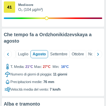
ioni
" o
Mediocre
41
tra
O₃ (104 µg/m³)
sui cookie
o sito
nostri
Che tempo fa a Ordzhonikidzevskaya a
mo il
agosto
te
ento dei
Giugno
Luglio
Agosto
Settembre
Ottobre
Novembre
re
ioni su
T. Media:
21°C
Max:
27°C
Min:
16°C
vo e/o
i,
Numero di giorni di pioggia:
11
giorni
 dati
er la
Precipitazioni medie:
76 mm
 della
Velocità media del vento:
7 km/h
à, creare
r la
à
Alba e tramonto
izzata,