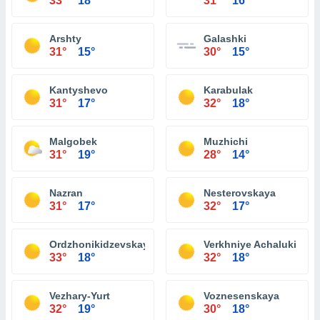
33°
18°
31°
16°
Arshty
Galashki
31°
15°
30°
15°
Kantyshevo
Karabulak
31°
17°
32°
18°
Malgobek
Muzhichi
31°
19°
28°
14°
Nazran
Nesterovskaya
31°
17°
32°
17°
Ordzhonikidzevskaya
Verkhniye Achaluki
33°
18°
32°
18°
Vezhary-Yurt
Voznesenskaya
32°
19°
30°
18°