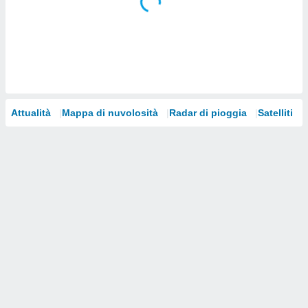
i nostri
artner
Attualità
Mappa di nuvolosità
Radar di pioggia
Satelliti