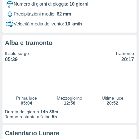
 profili
Numero di giorni di pioggia:
10
giorni
lezione
Precipitazioni medie:
82 mm
cità
izzata,
Velocità media del vento:
10 km/h
fili per
izzazione
Alba e tramonto
nuti,
 profili
Il sole sorge
Tramonto
lezione
05:39
20:17
uti
zzati,
 le
ni degli
 misurare
zioni dei
,
Prima luce
Mezzogiorno
Ultima luce
05:04
12:58
20:52
ere il
Durata del giorno
14h 38m
so
Tempo restante all'alba
5h
he o la
ione di
Calendario Lunare
enienti
diverse,