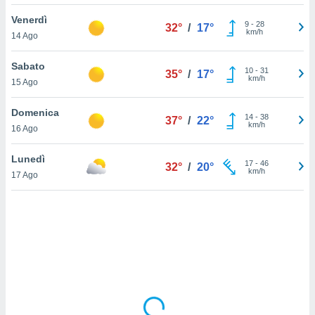
Venerdì
sui cookie
9
-
28
32°
/
17°
km/h
14 Ago
e il tuo
 in
Sabato
10
-
31
35°
/
17°
o
km/h
15 Ago
 il
Domenica
azioni
14
-
38
37°
/
22°
km/h
16 Ago
kie
re
le a piè
Lunedì
17
-
46
32°
/
20°
 del
km/h
17 Ago
to web.
ATIVA,
e
gie
i cookie
ccetti
zione dei