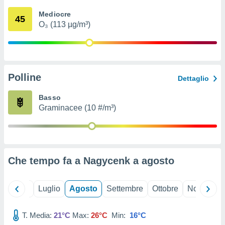
ioni
" o
Mediocre
tra
45
O₃ (113 µg/m³)
sui cookie
o sito
nostri
Polline
Dettaglio
mo il
te
Basso
ento dei
Graminacee (10 #/m³)
re
ioni su
vo e/o
i,
Che tempo fa a Nagycenk a
agosto
 dati
er la
 della
Giugno
Luglio
Agosto
Settembre
Ottobre
Novembre
à, creare
r la
à
T. Media:
21°C
Max:
26°C
Min:
16°C
izzata,