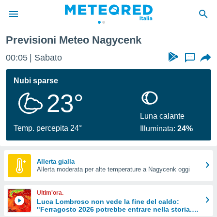
Previsioni Meteo Nagycenk
tiva
rivacy
00:05
Sabato
...
ti di
net
Nubi sparse
net)
23°
i
 da
nisti per
Luna calante
 che le
Temp. percepita 24°
Illuminata:
24%
ioni
iano di
È
Allerta gialla
 a
Allerta moderata per alte temperature a Nagycenk oggi
ito Web
do le
Ultim'ora.
opzioni:
Luca Lombroso non vede la fine del caldo:
"Ferragosto 2026 potrebbe entrare nella storia.
 i