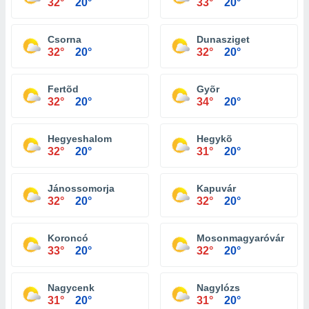
32°
20°
33°
20°
Csorna
Dunasziget
32°
20°
32°
20°
Fertõd
Gyõr
32°
20°
34°
20°
Hegyeshalom
Hegykõ
32°
20°
31°
20°
Jánossomorja
Kapuvár
32°
20°
32°
20°
Koroncó
Mosonmagyaróvár
33°
20°
32°
20°
Nagycenk
Nagylózs
31°
20°
31°
20°