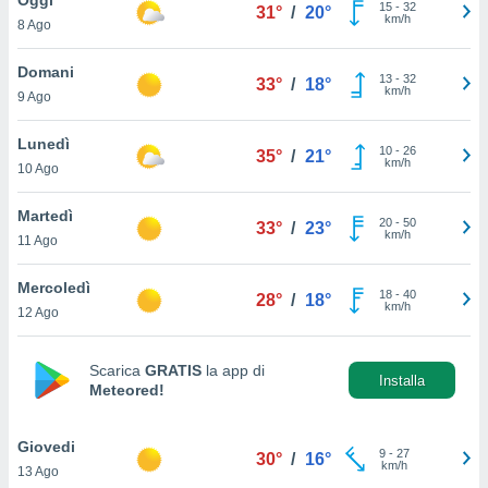
a", è
15
-
32
31°
/
20°
km/h
8 Ago
al sito
ettando
Domani
13
-
32
33°
/
18°
zione di
km/h
9 Ago
okie,
dei nostri
Lunedì
10
-
26
che ci
35°
/
21°
km/h
10 Ago
no di
 e
e il
Martedì
20
-
50
33°
/
23°
amento
km/h
11 Ago
 Web,
i
Mercoledì
18
-
40
re un
28°
/
18°
km/h
12 Ago
pecifico
arti la
à o
Scarica
GRATIS
la app di
i
Installa
Meteored!
zzati
 di esso.
sultare
Giovedi
9
-
27
30°
/
16°
km/h
13 Ago
oni nella