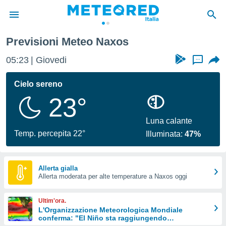
Previsioni Meteo Naxos
tiva
rivacy
05:23
Giovedi
...
ti di
net
Cielo sereno
net)
23°
i
 da
nisti per
Luna calante
 che le
Temp. percepita 22°
Illuminata:
47%
ioni
iano di
È
Allerta gialla
 a
Allerta moderata per alte temperature a Naxos oggi
ito Web
do le
Ultim'ora.
opzioni:
L'Organizzazione Meteorologica Mondiale
conferma: "El Niño sta raggiungendo
 i