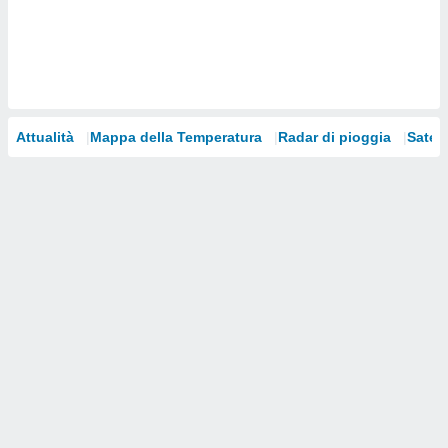
i nostri
artner
Attualità
Mappa della Temperatura
Radar di pioggia
Satelli