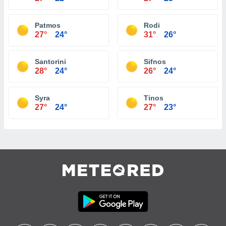
Patmos
Rodi
27°
24°
31°
26°
Santorini
Sifnos
28°
24°
26°
24°
Syra
Tinos
27°
24°
27°
23°