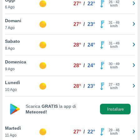
a", è
26
-
42
27°
/
22°
km/h
6 Ago
al sito
ettando
Domani
31
-
49
27°
/
23°
zione di
km/h
7 Ago
okie,
dei nostri
Sabato
31
-
49
che ci
28°
/
24°
km/h
8 Ago
no di
 e
e il
Domenica
30
-
49
28°
/
24°
amento
km/h
9 Ago
 Web,
i
Lunedì
27
-
43
re un
28°
/
23°
km/h
10 Ago
pecifico
arti la
à o
Scarica
GRATIS
la app di
i
Installare
Meteored!
zzati
 di esso.
sultare
Martedì
29
-
46
27°
/
22°
km/h
11 Ago
oni nella