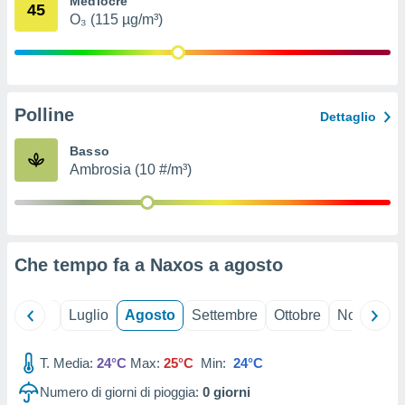
Mediocre
45
ioni
" o
O₃ (115 µg/m³)
tra
sui cookie
o sito
Polline
nostri
Dettaglio
mo il
Basso
te
Ambrosia (10 #/m³)
ento dei
re
ioni su
vo e/o
Che tempo fa a Naxos a
agosto
i,
 dati
er la
Giugno
Luglio
Agosto
Settembre
Ottobre
Novembre
 della
à, creare
r la
T. Media:
24°C
Max:
25°C
Min:
24°C
à
Numero di giorni di pioggia:
0
giorni
izzata,