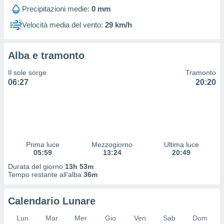
 profili
Precipitazioni medie:
0 mm
lezione
cità
Velocità media del vento:
29 km/h
izzata,
fili per
Alba e tramonto
izzazione
nuti,
Il sole sorge
Tramonto
 profili
06:27
20:20
lezione
uti
zzati,
 le
ni degli
 misurare
Prima luce
Mezzogiorno
Ultima luce
zioni dei
05:59
13:24
20:49
,
ere il
Durata del giorno
13h 53m
Tempo restante all'alba
36m
so
he o la
Calendario Lunare
ione di
enienti
Lun
Mar
Mer
Gio
Ven
Sab
Dom
diverse,