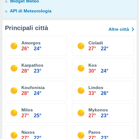
Widget Meteo
API di Meteorologia
Principali città
Altre città
Amorgos
Cicladi
26°
24°
27°
22°
Karpathos
Kos
28°
23°
30°
24°
Koufonisia
Lindos
28°
24°
33°
26°
Milos
Mykonos
27°
25°
27°
23°
Naxos
Paros
27°
22°
27°
23°