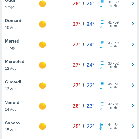
a", è
41
-
59
28°
/
25°
km/h
9 Ago
al sito
ettando
Domani
41
-
59
27°
/
24°
zione di
km/h
10 Ago
okie,
dei nostri
Martedì
35
-
49
che ci
27°
/
24°
km/h
11 Ago
no di
 e
e il
Mercoledì
36
-
52
27°
/
24°
amento
km/h
12 Ago
 Web,
i
Giovedi
35
-
51
re un
27°
/
23°
km/h
13 Ago
pecifico
arti la
Venerdì
à o
42
-
61
26°
/
23°
km/h
i
14 Ago
zzati
 di esso.
Sabato
44
-
64
sultare
25°
/
22°
km/h
15 Ago
oni nella