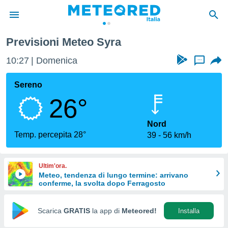
Previsioni Meteo Syra
tiva
rivacy
10:27
Domenica
...
ti di
net
Sereno
net)
26°
i
 da
nisti per
Nord
 che le
Temp. percepita 28°
39
56 km/h
ioni
iano di
È
Ultim'ora.
Meteo, tendenza di lungo termine: arrivano
 a
conferme, la svolta dopo Ferragosto
ito Web
do le
opzioni:
Scarica
GRATIS
la app di
Meteored!
Installa
 i