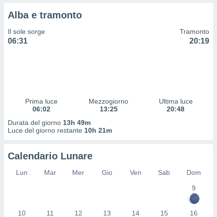
 profili
Alba e tramonto
lezione
cità
Il sole sorge
Tramonto
izzata,
06:31
20:19
fili per
izzazione
nuti,
 profili
lezione
uti
Prima luce
Mezzogiorno
Ultima luce
zzati,
06:02
13:25
20:48
 le
Durata del giorno
13h 49m
ni degli
Luce del giorno restante
10h 21m
 misurare
zioni dei
,
Calendario Lunare
ere il
Lun
Mar
Mer
Gio
Ven
Sab
Dom
so
9
he o la
ione di
enienti
10
11
12
13
14
15
16
diverse,