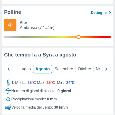
ioni
" o
tra
Polline
Dettaglio
sui cookie
o sito
Alto
Ambrosia (77 #/m³)
nostri
mo il
te
ento dei
Che tempo fa a Syra a
agosto
re
ioni su
Giugno
Luglio
Agosto
Settembre
Ottobre
Novembre
vo e/o
i,
T. Media:
25°C
Max:
25°C
Min:
24°C
 dati
er la
Numero di giorni di pioggia:
0
giorni
 della
à, creare
Precipitazioni medie:
0 mm
r la
Velocità media del vento:
30 km/h
à
izzata,