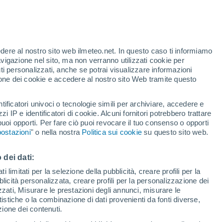
Allerta rossa
Allerta massima per alte
temperature a Neggio oggi
te
edere al nostro sito web ilmeteo.net. In questo caso ti informiamo
46%
Rischio di temporali
avigazione nel sito, ma non verranno utilizzati cookie per
Domani pomeriggio
i personalizzati, anche se potrai visualizzare informazioni
azione dei cookie e accedere al nostro sito Web tramite questo
forti
tificatori univoci o tecnologie simili per archiviare, accedere e
zzi IP e identificatori di cookie. Alcuni fornitori potrebbero trattare
 puoi opporti. Per fare ciò puoi revocare il tuo consenso o opporti
di pioggia
Satelliti
Modelli
ostazioni
" o nella nostra
Politica sui cookie
su questo sito web.
 dei dati:
omenica
Lunedì
Martedì
Mercoledì
 limitati per la selezione della pubblicità, creare profili per la
bblicità personalizzata, creare profili per la personalizzazione dei
9 Ago
10 Ago
11 Ago
12 Ago
izzati, Misurare le prestazioni degli annunci, misurare le
istiche o la combinazione di dati provenienti da fonti diverse,
ezione dei contenuti.
70%
60%