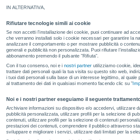
28°
IN ALTERNATIVA,
Rifiutare tecnologie simili ai cookie
Luna calan
Se non accetti l'installazione dei cookie, puoi continuare ad acc
Illuminata:
Temp. percepita 28°
che verranno installati solo i cookie necessari per garantire la n
analizzare il comportamento o per mostrare pubblicità o contenut
generali e pubblicità non personalizzata. Puoi rifiutare l'install
abbonamento premendo il pulsante "Rifiuta".
Ultim’ora
Caldo intenso sull’Italia, ma venerdì 7 agosto 
Con il tuo consenso, noi e i
nostri partner
utilizziamo cookie, iden
temporali minacciano il Nord
trattare dati personali quali la tua visita su questo sito web, indiri
i tuoi dati personali sulla base di un interesse legittimo, al quale
Il Meteo 1 - 7
Attualità
Mappa di nuvolosità
Radar 
al trattamento dei dati in qualsiasi momento facendo clic su "
Imp
Noi e i nostri partner eseguiamo il seguente trattamento
Domani
Sabato
D
Oggi
Archiviare informazioni su dispositivo e/o accedervi, utilizzare dati
pubblicità personalizzata, utilizzare profili per la selezione di pu
7 Ago
8 Ago
6 Ago
contenuti, utilizzare profili per la selezione di contenuti personal
prestazioni dei contenuti, comprendere il pubblico attraverso stat
sviluppare e migliorare i servizi, utilizzare dati limitati per la sel
80%
70%