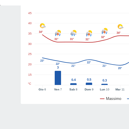
Grafici del tempo
45
40
34°
34°
35
32°
31°
31°
31°
30
25
23°
22°
22°
20
21°
21°
3
20°
15
0.5
0.4
0.3
°C
Gio
6
Ven
7
Sab
8
Dom
9
Lun
10
Mar
11
Massimo