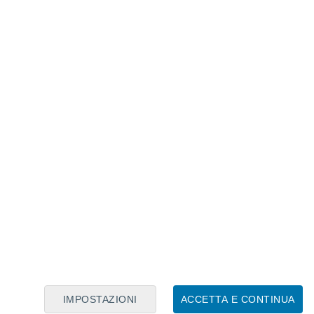
Calendario Lunare
Lun
Mar
Mer
Gio
Ven
Sab
Dom
6
7
8
9
10
11
12
13
14
15
16
17
18
19
IMPOSTAZIONI
ACCETTA E CONTINUA