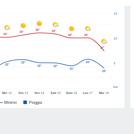
15
36°
35°
35°
34°
34°
34°
10
27°
24°
23°
5
22°
22°
22°
21°
19°
mm
Mer
12
Gio
13
Ven
14
Sab
15
Dom
16
Lun
17
Mar
18
Minimo
Pioggia