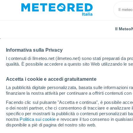
Il Meteo
Informativa sulla Privacy
I contenuti di Ilmeteo.net (ilmeteo.net) sono stati preparati da pro
qualità. È possibile accedere a questo sito Web utilizzando le se
Accetta i cookie e accedi gratuitamente
Home
Svizzera
Canton Ticino
Neggio
La pubblicità digitale personalizzata, basata sulle informazioni ra
finanziare la nostra attività per continuare a offrirti contenuti co
Previsioni Meteo Negg
Facendo clic sul pulsante "Accetta e continua", è possibile accede
o dei nostri partner, che ci consentono di tracciare e analizzare
21:39
Giovedi
specifico per mostrarti la pubblicità o contenuti personalizzati b
nostra
Politica sui cookie
e revocare il tuo consenso in qualsia
disponibile a piè di pagina del nostro sito web.
Nubi sparse