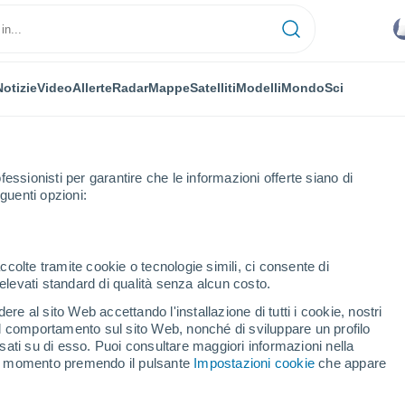
Notizie
Video
Allerte
Radar
Mappe
Satelliti
Modelli
Mondo
Sci
fessionisti per garantire che le informazioni offerte siano di
guenti opzioni:
ccolte tramite cookie o tecnologie simili, ci consente di
n elevati standard di qualità senza alcun costo.
io
re al sito Web accettando l'installazione di tutti i cookie, nostri
 il comportamento sul sito Web, nonché di sviluppare un profilo
...
asati su di esso. Puoi consultare maggiori informazioni nella
si momento premendo il pulsante
Impostazioni cookie
che appare
Per ora
Intervalli nuvolosi nelle prossime
ore