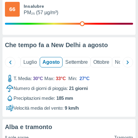
ioni
" o
Insalubre
66
tra
PM₂₅ (57 µg/m³)
sui cookie
o sito
nostri
Che tempo fa a New Delhi a
agosto
mo il
te
Giugno
Luglio
Agosto
Settembre
Ottobre
Novembre
ento dei
re
T. Media:
30°C
Max:
33°C
Min:
27°C
ioni su
Numero di giorni di pioggia:
21
giorni
vo e/o
i,
Precipitazioni medie:
185 mm
 dati
er la
Velocità media del vento:
9 km/h
 della
à, creare
r la
Alba e tramonto
à
izzata,
Il sole sorge
Tramonto