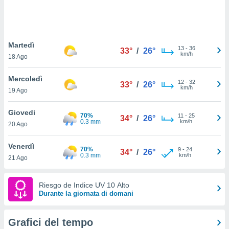
puoi
re ad
 al
ito web
Martedì
et. In
13
-
36
33°
/
26°
km/h
aso ti
18 Ago
mo che
installati
Mercoledì
12
-
32
33°
/
26°
okie
km/h
19 Ago
i per
 la
Giovedi
one nel
70%
11
-
25
34°
/
26°
0.3 mm
km/h
 non
20 Ago
utilizzati
er
Venerdì
70%
9
-
24
34°
/
26°
e il
0.3 mm
km/h
21 Ago
amento o
rare
à o
Riesgo de Indice UV 10 Alto
i
Durante la giornata di domani
zzati,
 potrai
are
Grafici del tempo