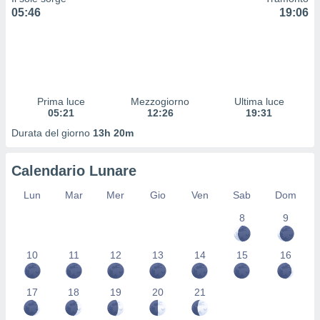
 profili
05:46
19:06
lezione
cità
izzata,
fili per
izzazione
Prima luce
Mezzogiorno
Ultima luce
nuti,
05:21
12:26
19:31
 profili
lezione
Durata del giorno
13h 20m
uti
zzati,
Calendario Lunare
 le
ni degli
Lun
Mar
Mer
Gio
Ven
Sab
Dom
 misurare
zioni dei
8
9
,
ere il
10
11
12
13
14
15
16
so
he o la
ione di
17
18
19
20
21
enienti
diverse,