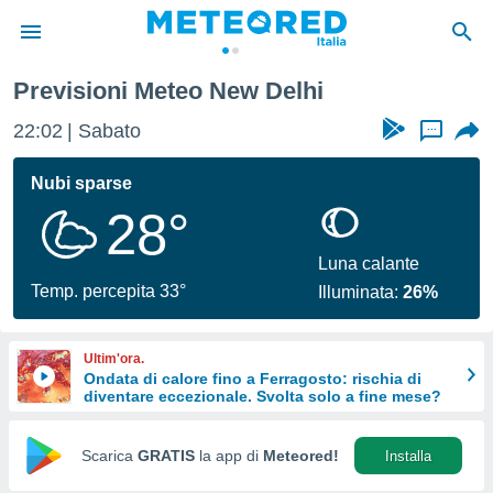
Previsioni Meteo New Delhi
tiva
rivacy
22:02
Sabato
...
ti di
net
Nubi sparse
net)
28°
i
 da
nisti per
Luna calante
 che le
Temp. percepita 33°
Illuminata:
26%
ioni
iano di
È
Ultim'ora.
Ondata di calore fino a Ferragosto: rischia di
 a
diventare eccezionale. Svolta solo a fine mese?
ito Web
do le
opzioni:
Scarica
GRATIS
la app di
Meteored!
Installa
 i