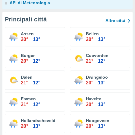
API di Meteorologia
Principali città
Altre città
Assen
Beilen
20°
13°
20°
13°
Borger
Coevorden
20°
12°
21°
12°
Dalen
Dwingeloo
21°
12°
20°
13°
Emmen
Havelte
21°
12°
20°
13°
Hollandscheveld
Hoogeveen
20°
13°
20°
13°