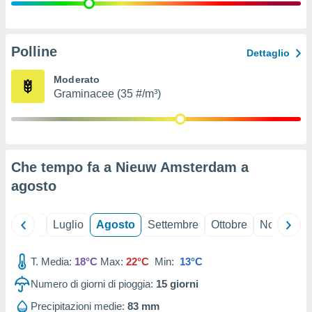
ioni
" o
tra
sui cookie
o sito
Polline
Dettaglio
Moderato
nostri
Graminacee (35 #/m³)
mo il
te
ento dei
Che tempo fa a Nieuw Amsterdam a
re
agosto
ioni su
vo e/o
i,
Giugno
Luglio
Agosto
Settembre
Ottobre
Novembre
 dati
er la
 della
T. Media:
18°C
Max:
22°C
Min:
13°C
à, creare
r la
Numero di giorni di pioggia:
15
giorni
à
izzata,
Precipitazioni medie:
83 mm