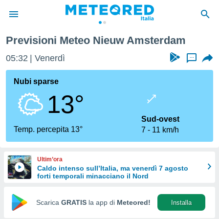
Previsioni Meteo Nieuw Amsterdam
tiva
rivacy
05:33
Venerdì
...
ti di
net
Nubi sparse
net)
13°
i
 da
nisti per
Sud-ovest
 che le
Temp. percepita 13°
7
11 km/h
ioni
iano di
È
Ultim’ora
Caldo intenso sull’Italia, ma venerdì 7 agosto
 a
forti temporali minacciano il Nord
ito Web
do le
opzioni:
Scarica
GRATIS
la app di
Meteored!
Installa
 i