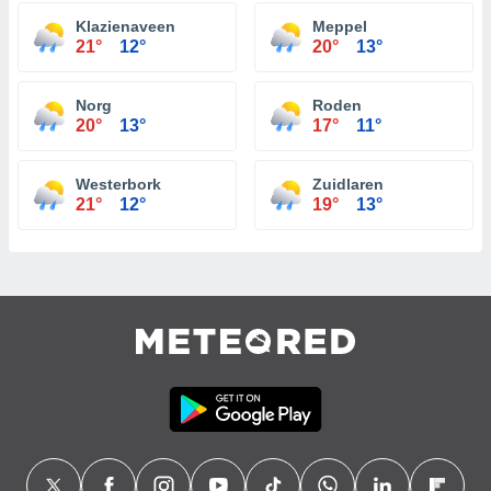
Klazienaveen
Meppel
21°
12°
20°
13°
Norg
Roden
20°
13°
17°
11°
Westerbork
Zuidlaren
21°
12°
19°
13°