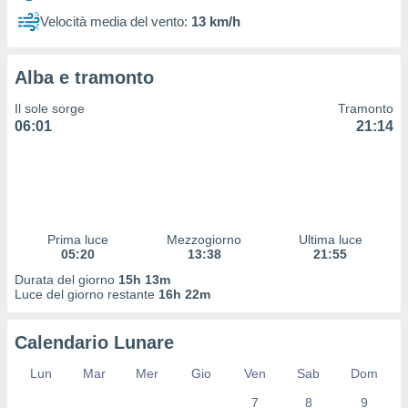
 profili
Velocità media del vento:
13 km/h
lezione
cità
izzata,
Alba e tramonto
fili per
Il sole sorge
Tramonto
izzazione
06:01
21:14
nuti,
 profili
lezione
uti
zzati,
 le
ni degli
Prima luce
Mezzogiorno
Ultima luce
 misurare
05:20
13:38
21:55
zioni dei
Durata del giorno
15h 13m
,
Luce del giorno restante
16h 22m
ere il
so
Calendario Lunare
he o la
ione di
Lun
Mar
Mer
Gio
Ven
Sab
Dom
enienti
7
8
9
diverse,