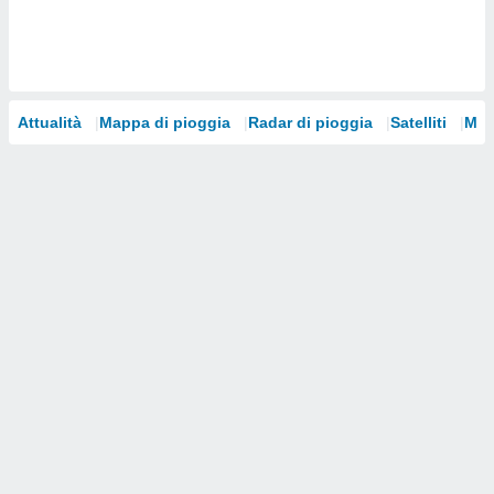
i nostri
artner
Attualità
Mappa di pioggia
Radar di pioggia
Satelliti
Mod