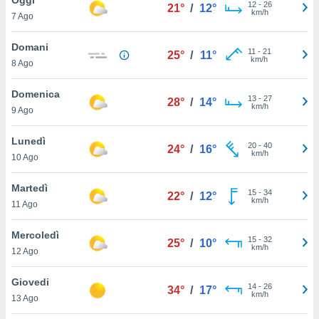
a", è
12
-
26
21°
/
12°
km/h
7 Ago
al sito
ettando
Domani
11
-
21
25°
/
11°
zione di
km/h
8 Ago
okie,
dei nostri
Domenica
13
-
27
che ci
28°
/
14°
km/h
9 Ago
no di
 e
e il
Lunedì
20
-
40
24°
/
16°
amento
km/h
10 Ago
 Web,
i
Martedì
15
-
34
re un
22°
/
12°
km/h
11 Ago
pecifico
arti la
Mercoledì
à o
15
-
32
25°
/
10°
km/h
i
12 Ago
zzati
 di esso.
Giovedi
14
-
26
sultare
34°
/
17°
km/h
13 Ago
oni nella