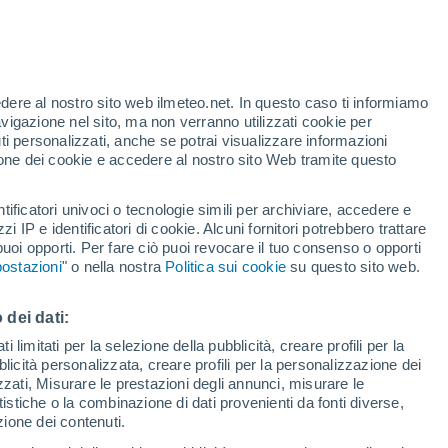
edere al nostro sito web ilmeteo.net. In questo caso ti informiamo
/h
avigazione nel sito, ma non verranno utilizzati cookie per
i personalizzati, anche se potrai visualizzare informazioni
azione dei cookie e accedere al nostro sito Web tramite questo
tificatori univoci o tecnologie simili per archiviare, accedere e
sità
zzi IP e identificatori di cookie. Alcuni fornitori potrebbero trattare
 puoi opporti. Per fare ciò puoi revocare il tuo consenso o opporti
di pioggia
Satelliti
Modelli
ostazioni
" o nella nostra
Politica sui cookie
su questo sito web.
 dei dati:
Sabato
Domenica
Lunedì
Martedì
 limitati per la selezione della pubblicità, creare profili per la
bblicità personalizzata, creare profili per la personalizzazione dei
8 Ago
9 Ago
10 Ago
11 Ago
izzati, Misurare le prestazioni degli annunci, misurare le
istiche o la combinazione di dati provenienti da fonti diverse,
ezione dei contenuti.
90%
90%
90%
80%