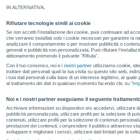
26°
IN ALTERNATIVA,
Rifiutare tecnologie simili ai cookie
Est
Se non accetti l'installazione dei cookie, puoi continuare ad acc
Temp. percepita 26°
11
-
28 km
che verranno installati solo i cookie necessari per garantire la n
analizzare il comportamento o per mostrare pubblicità o contenut
generali e pubblicità non personalizzata. Puoi rifiutare l'install
abbonamento premendo il pulsante "Rifiuta".
Ultim'ora.
L'Organizzazione Meteorologica Mondiale
Con il tuo consenso, noi e i
nostri partner
utilizziamo cookie, iden
conferma: "El Niño sta raggiungendo un'inten
trattare dati personali quali la tua visita su questo sito web, indiri
mai vista da diversi anni"
i tuoi dati personali sulla base di un interesse legittimo, al quale
Il Meteo 1 - 7
Attualità
Mappa di nuvolosità
Radar 
al trattamento dei dati in qualsiasi momento facendo clic su "
Imp
Noi e i nostri partner eseguiamo il seguente trattamento
Domani
Venerdì
Oggi
Archiviare informazioni su dispositivo e/o accedervi, utilizzare dati
pubblicità personalizzata, utilizzare profili per la selezione di pu
6 Ago
7 Ago
5 Ago
contenuti, utilizzare profili per la selezione di contenuti personal
prestazioni dei contenuti, comprendere il pubblico attraverso stat
sviluppare e migliorare i servizi, utilizzare dati limitati per la sel
40%