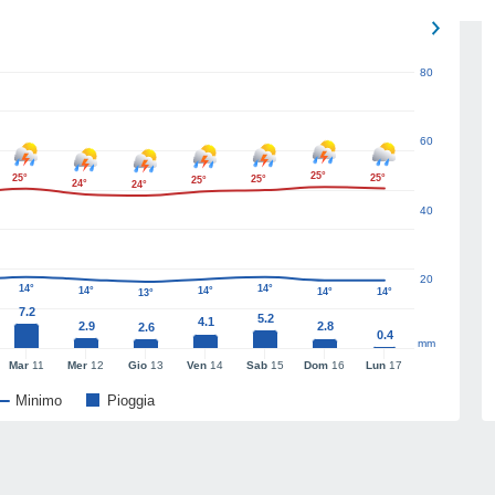
80
60
25°
25°
25°
25°
25°
24°
24°
40
20
14°
14°
14°
14°
14°
14°
13°
7.2
5.2
4.1
2.9
2.8
2.6
0.4
mm
Mar
11
Mer
12
Gio
13
Ven
14
Sab
15
Dom
16
Lun
17
Minimo
Pioggia