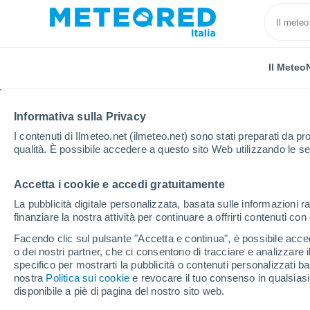
Il Meteo
Informativa sulla Privacy
I contenuti di Ilmeteo.net (ilmeteo.net) sono stati preparati da pro
qualità. È possibile accedere a questo sito Web utilizzando le se
Accetta i cookie e accedi gratuitamente
Home
Messico
Stato di Aguascalientes
Norias d
La pubblicità digitale personalizzata, basata sulle informazioni ra
finanziare la nostra attività per continuare a offrirti contenuti co
Previsioni Meteo Noria
Facendo clic sul pulsante "Accetta e continua", è possibile accede
o dei nostri partner, che ci consentono di tracciare e analizzare
18:51
Mercoledì
specifico per mostrarti la pubblicità o contenuti personalizzati b
nostra
Politica sui cookie
e revocare il tuo consenso in qualsia
disponibile a piè di pagina del nostro sito web.
Nubi sparse