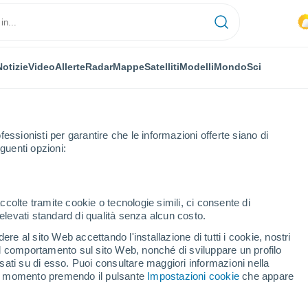
Notizie
Video
Allerte
Radar
Mappe
Satelliti
Modelli
Mondo
Sci
fessionisti per garantire che le informazioni offerte siano di
guenti opzioni:
e Ojocaliente
ccolte tramite cookie o tecnologie simili, ci consente di
n elevati standard di qualità senza alcun costo.
s de Ojocaliente
re al sito Web accettando l'installazione di tutti i cookie, nostri
 il comportamento sul sito Web, nonché di sviluppare un profilo
...
asati su di esso. Puoi consultare maggiori informazioni nella
si momento premendo il pulsante
Impostazioni cookie
che appare
Per ora
Intervalli nuvolosi nelle prossime
ore