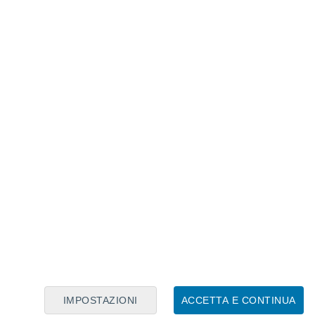
Calendario Lunare
Lun
Mar
Mer
Gio
Ven
Sab
Dom
5
6
7
8
9
10
11
12
13
14
15
16
17
18
IMPOSTAZIONI
ACCETTA E CONTINUA