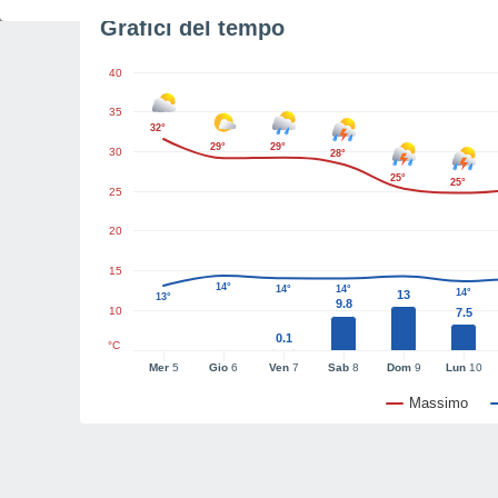
Grafici del tempo
40
35
32°
29°
29°
30
28°
25°
25°
25
20
15
14°
14°
14°
14°
13
13°
9.8
10
7.5
0.1
°C
Mer
5
Gio
6
Ven
7
Sab
8
Dom
9
Lun
10
Massimo