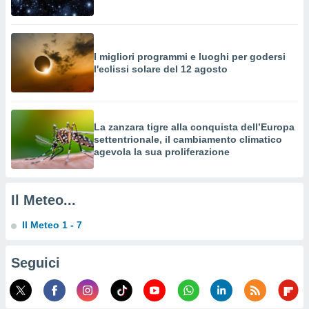
izzata,
fili per
izzazione
I migliori programmi e luoghi per godersi
nuti,
l'eclissi solare del 12 agosto
 profili
lezione
uti
zzati,
 le
La zanzara tigre alla conquista dell’Europa
ni degli
settentrionale, il cambiamento climatico
 misurare
agevola la sua proliferazione
zioni dei
,
ere il
Il Meteo...
so
Il Meteo 1 - 7
he o la
ione di
enienti
Seguici
diverse,
re e
e i
tilizzare