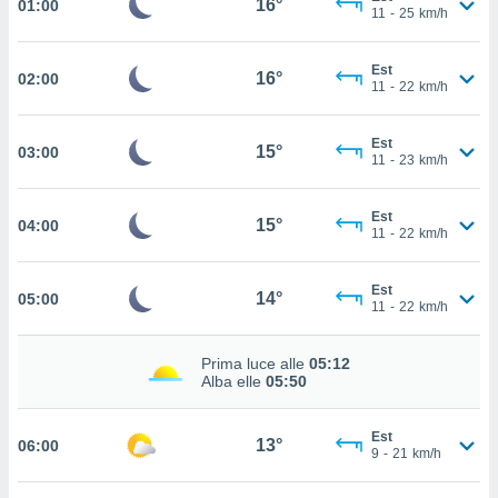
16°
01:00
11
-
25
km/h
cità
izzata,
Est
16°
02:00
ACCETTA
11
-
22
km/h
ulle
E
ioni
CONTINUA
tramite
Est
15°
03:00
11
-
23
km/h
e simili,
IMPOSTAZIONI
nte di
Est
e la
15°
04:00
11
-
22
km/h
tività per
re a
ontenuti
Est
14°
05:00
ti
11
-
22
km/h
 di
senza
Prima luce alle
05:12
sto.
Alba elle
05:50
clic sul
 "Accetta
Est
a", è
13°
06:00
9
-
21
km/h
al sito