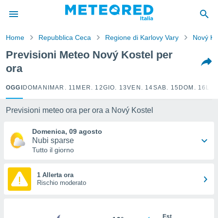
tiva
rivacy
Home
Repubblica Ceca
Regione di Karlovy Vary
Nový Ko
ti di
net
Previsioni Meteo Nový Kostel per
net)
ora
i
 da
nisti per
OGGI
DOMANI
MAR. 11
MER. 12
GIO. 13
VEN. 14
SAB. 15
DOM. 16
LUN
 che le
ioni
Previsioni meteo ora per ora a Nový Kostel
iano di
È
Domenica, 09 agosto
Nubi sparse
 a
Tutto il giorno
ito Web
do le
opzioni:
1 Allerta ora
Rischio moderato
 i
e
Est
amente