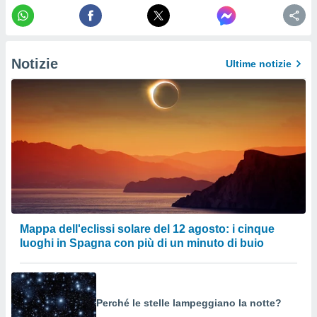
o sito
nostri
Notizie
Ultime notizie
mo il
te
ento dei
re
ioni su
vo e/o
i,
 dati
er la
 della
Mappa dell'eclissi solare del 12 agosto: i cinque
à, creare
luoghi in Spagna con più di un minuto di buio
r la
à
izzata,
 profili
lezione
Perché le stelle lampeggiano la notte?
cità