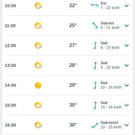
Est
 in
22°
10:00
7
-
22
km/h
o
 il
Sud-est
25°
11:00
6
-
21
km/h
azioni
kie
Sud
re
27°
12:00
8
-
23
km/h
le a piè
 del
to web.
Sud
28°
13:00
9
-
25
km/h
ATIVA,
Sud
29°
14:00
10
-
26
km/h
e
gie
i cookie
Sud
30°
15:00
10
-
26
km/h
ccetti
zione dei
puoi
Sud-ovest
30°
16:00
10
-
25
km/h
re ad
 al