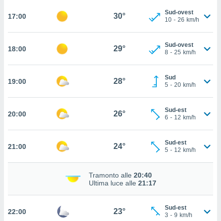
ito web
Sud-ovest
30°
17:00
et. In
10
-
26
km/h
aso ti
mo che
installati
Sud-ovest
29°
18:00
8
-
25
km/h
okie
i per
 la
Sud
28°
19:00
one nel
5
-
20
km/h
 non
utilizzati
er
Sud-est
26°
20:00
6
-
12
km/h
e il
amento o
rare
Sud-est
24°
21:00
à o
5
-
12
km/h
i
zzati,
Tramonto alle
20:40
 potrai
Ultima luce alle
21:17
are
ioni
e
Sud-est
23°
22:00
à non
3
-
9
km/h