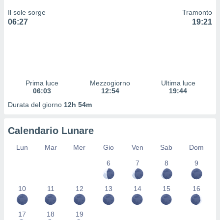
 profili
Il sole sorge
Tramonto
lezione
06:27
19:21
cità
izzata,
fili per
izzazione
nuti,
 profili
Prima luce
Mezzogiorno
Ultima luce
lezione
06:03
12:54
19:44
uti
Durata del giorno
12h 54m
zzati,
 le
ni degli
Calendario Lunare
 misurare
zioni dei
Lun
Mar
Mer
Gio
Ven
Sab
Dom
,
6
7
8
9
ere il
so
10
11
12
13
14
15
16
he o la
ione di
enienti
17
18
19
diverse,