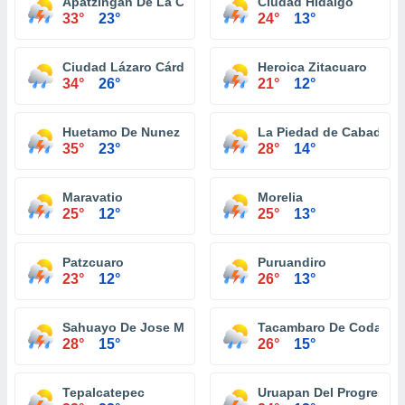
Apatzingan De La Constitucion
Ciudad Hidalgo
33°
23°
24°
13°
Ciudad Lázaro Cárdenas
Heroica Zitacuaro
34°
26°
21°
12°
Huetamo De Nunez
La Piedad de Cabadas
35°
23°
28°
14°
Maravatio
Morelia
25°
12°
25°
13°
Patzcuaro
Puruandiro
23°
12°
26°
13°
Sahuayo De Jose Maria Morelos
Tacambaro De Codallos
28°
15°
26°
15°
Tepalcatepec
Uruapan Del Progreso