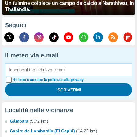
Un fulmine colpisce un campo da calcio a Narathiwat, in
Thailandia.
Seguici
Il meteo via e-mail
Ho letto e accetto la politica sulla privacy
Località nelle vicinanze
Gámbara
(9.72 km)
Capire de Lombardía (El Capiri)
(14.25 km)