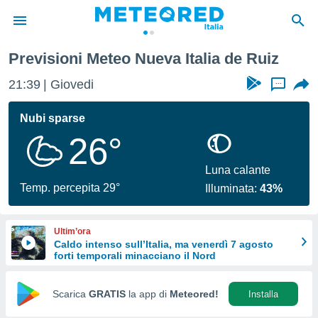
Previsioni Meteo Nueva Italia de Ruiz
tiva
rivacy
21:39
Giovedi
...
ti di
net
Nubi sparse
net)
26°
i
 da
nisti per
Luna calante
 che le
Temp. percepita 29°
Illuminata:
43%
ioni
iano di
È
Ultim’ora
Caldo intenso sull’Italia, ma venerdì 7 agosto
 a
forti temporali minacciano il Nord
ito Web
do le
opzioni:
Scarica
GRATIS
la app di
Meteored!
Installa
 i