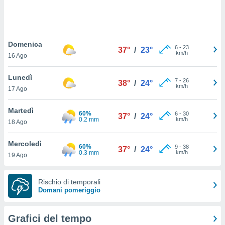
puoi
re ad
 al
ito web
Domenica
et. In
6
-
23
37°
/
23°
km/h
aso ti
16 Ago
mo che
installati
Lunedì
7
-
26
38°
/
24°
okie
km/h
17 Ago
i per
 la
Martedì
one nel
60%
6
-
30
37°
/
24°
0.2 mm
km/h
 non
18 Ago
utilizzati
er
Mercoledì
60%
9
-
38
37°
/
24°
e il
0.3 mm
km/h
19 Ago
amento o
rare
à o
Rischio di temporali
i
Domani pomeriggio
zzati,
 potrai
are
Grafici del tempo