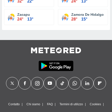
32°
22°
24°
13°
Zacapu
Zamora De Hidalgo
24°
13°
28°
15°
Contatto
Chi siamo
FAQ
Termini di utilizzo
Cookies