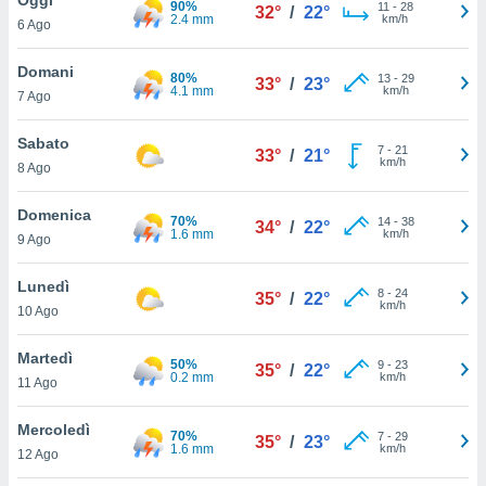
90%
a", è
11
-
28
32°
/
22°
2.4 mm
km/h
6 Ago
al sito
ettando
Domani
80%
13
-
29
33°
/
23°
zione di
4.1 mm
km/h
7 Ago
okie,
dei nostri
Sabato
7
-
21
che ci
33°
/
21°
km/h
8 Ago
no di
 e
e il
Domenica
70%
14
-
38
34°
/
22°
amento
1.6 mm
km/h
9 Ago
 Web,
i
Lunedì
8
-
24
re un
35°
/
22°
km/h
10 Ago
pecifico
arti la
Martedì
à o
50%
9
-
23
35°
/
22°
0.2 mm
km/h
i
11 Ago
zzati
 di esso.
Mercoledì
70%
7
-
29
sultare
35°
/
23°
1.6 mm
km/h
12 Ago
oni nella