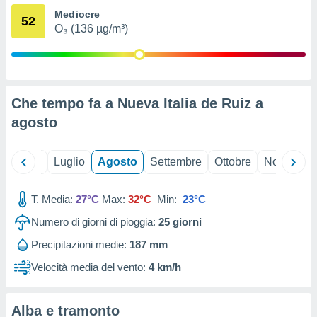
ioni
" o
Mediocre
52
tra
O₃ (136 µg/m³)
sui cookie
o sito
nostri
Che tempo fa a Nueva Italia de Ruiz a
mo il
agosto
te
ento dei
Giugno
Luglio
Agosto
Settembre
Ottobre
Novembre
re
ioni su
T. Media:
27°C
Max:
32°C
Min:
23°C
vo e/o
i,
Numero di giorni di pioggia:
25
giorni
 dati
er la
Precipitazioni medie:
187 mm
 della
Velocità media del vento:
4 km/h
à, creare
r la
à
Alba e tramonto
izzata,