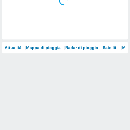
i nostri
artner
Attualità
Mappa di pioggia
Radar di pioggia
Satelliti
Mod