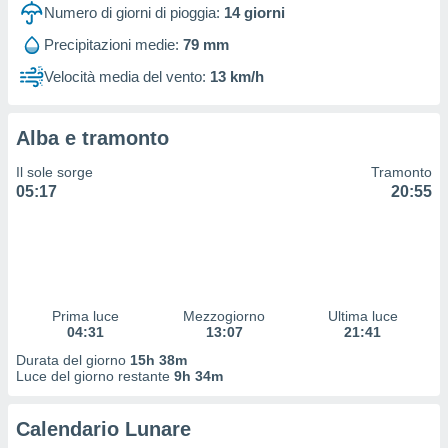
 profili
Numero di giorni di pioggia:
14
giorni
lezione
Precipitazioni medie:
79 mm
cità
izzata,
Velocità media del vento:
13 km/h
fili per
izzazione
Alba e tramonto
nuti,
 profili
Il sole sorge
Tramonto
lezione
05:17
20:55
uti
zzati,
 le
ni degli
 misurare
zioni dei
,
Prima luce
Mezzogiorno
Ultima luce
04:31
13:07
21:41
ere il
Durata del giorno
15h 38m
so
Luce del giorno restante
9h 34m
he o la
ione di
Calendario Lunare
enienti
diverse,