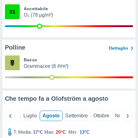
ioni
" o
Accettabile
tra
31
O₃ (78 µg/m³)
sui cookie
o sito
nostri
Polline
Dettaglio
mo il
te
Basso
ento dei
Graminacee (6 #/m³)
re
ioni su
vo e/o
i,
Che tempo fa a Olofström a
agosto
 dati
er la
 della
Giugno
Luglio
Agosto
Settembre
Ottobre
Novembre
à, creare
r la
à
T. Media:
17°C
Max:
20°C
Min:
13°C
izzata,