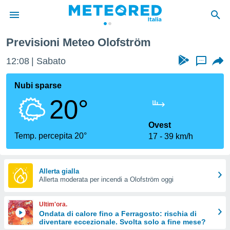
Previsioni Meteo Olofström
tiva
rivacy
12:08
Sabato
...
ti di
net
Nubi sparse
net)
20°
i
 da
nisti per
Ovest
 che le
Temp. percepita 20°
17
39 km/h
ioni
iano di
È
Allerta gialla
 a
Allerta moderata per incendi a Olofström oggi
ito Web
do le
Ultim'ora.
opzioni:
Ondata di calore fino a Ferragosto: rischia di
diventare eccezionale. Svolta solo a fine mese?
 i