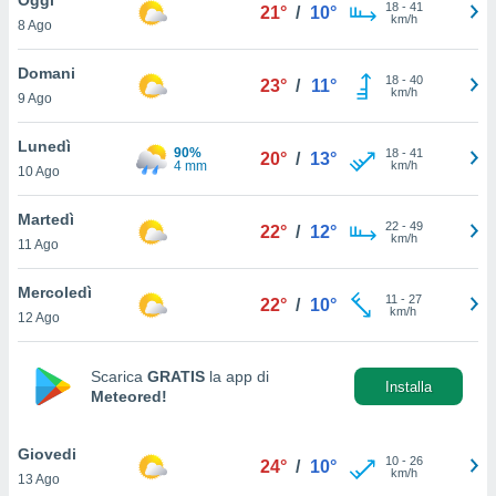
a", è
18
-
41
21°
/
10°
km/h
8 Ago
al sito
ettando
Domani
18
-
40
23°
/
11°
zione di
km/h
9 Ago
okie,
dei nostri
Lunedì
90%
18
-
41
che ci
20°
/
13°
4 mm
km/h
10 Ago
no di
 e
e il
Martedì
22
-
49
22°
/
12°
amento
km/h
11 Ago
 Web,
i
Mercoledì
11
-
27
re un
22°
/
10°
km/h
12 Ago
pecifico
arti la
à o
Scarica
GRATIS
la app di
i
Installa
Meteored!
zzati
 di esso.
sultare
Giovedi
10
-
26
24°
/
10°
km/h
13 Ago
oni nella