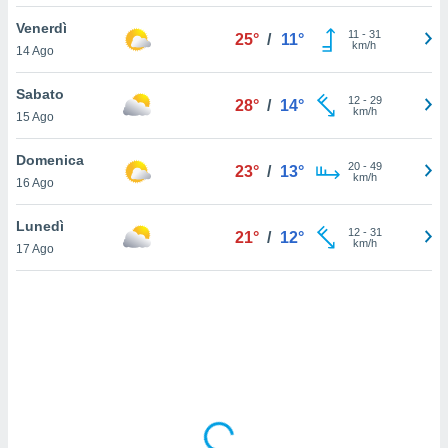
Venerdì
sui cookie
11
-
31
25°
/
11°
km/h
14 Ago
e il tuo
 in
Sabato
12
-
29
28°
/
14°
o
km/h
15 Ago
 il
Domenica
azioni
20
-
49
23°
/
13°
km/h
16 Ago
kie
re
le a piè
Lunedì
12
-
31
21°
/
12°
 del
km/h
17 Ago
to web.
ATIVA,
e
gie
i cookie
ccetti
zione dei