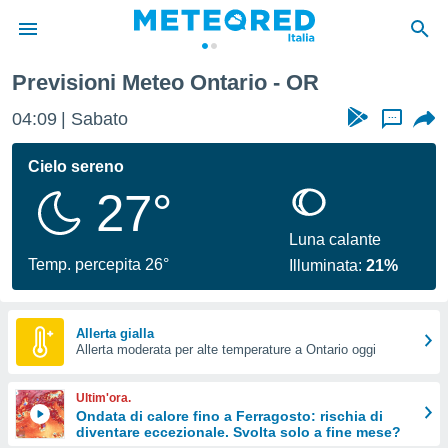
Previsioni Meteo Ontario - OR
tiva
rivacy
04:09
Sabato
...
ti di
net
Cielo sereno
net)
27°
i
 da
nisti per
Luna calante
 che le
Temp. percepita 26°
Illuminata:
21%
ioni
iano di
È
Allerta gialla
 a
Allerta moderata per alte temperature a Ontario oggi
ito Web
do le
Ultim'ora.
opzioni:
Ondata di calore fino a Ferragosto: rischia di
diventare eccezionale. Svolta solo a fine mese?
 i