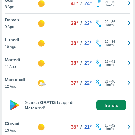
a", è
21
-
40
41°
/
24°
km/h
8 Ago
al sito
ettando
Domani
20
-
36
38°
/
23°
zione di
km/h
9 Ago
okie,
dei nostri
Lunedì
19
-
36
che ci
38°
/
23°
km/h
10 Ago
no di
 e
e il
Martedì
21
-
41
38°
/
23°
amento
km/h
11 Ago
 Web,
i
Mercoledì
21
-
40
re un
37°
/
22°
km/h
12 Ago
pecifico
arti la
à o
Scarica
GRATIS
la app di
i
Installa
Meteored!
zzati
 di esso.
sultare
Giovedi
18
-
42
35°
/
21°
km/h
13 Ago
oni nella