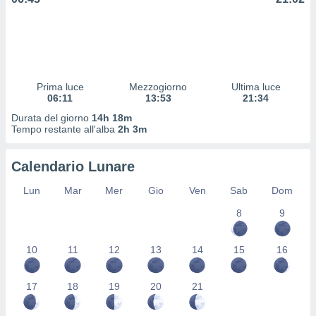
 profili
lezione
cità
izzata,
fili per
Prima luce
Mezzogiorno
Ultima luce
izzazione
06:11
13:53
21:34
nuti,
 profili
Durata del giorno
14h 18m
lezione
Tempo restante all'alba
2h 3m
uti
zzati,
Calendario Lunare
 le
ni degli
Lun
Mar
Mer
Gio
Ven
Sab
Dom
 misurare
zioni dei
8
9
,
ere il
10
11
12
13
14
15
16
so
he o la
17
18
19
20
21
ione di
enienti
diverse,