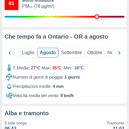
Molto insalubre
81
ioni
" o
PM₂₅ (78 µg/m³)
tra
sui cookie
o sito
Che tempo fa a Ontario - OR a
agosto
nostri
mo il
Giugno
Luglio
Agosto
Settembre
Ottobre
Novembre
te
ento dei
T. Media:
27°C
Max:
35°C
Min:
18°C
re
Numero di giorni di pioggia:
1
giorni
ioni su
vo e/o
Precipitazioni medie:
4 mm
i,
 dati
Velocità media del vento:
8 km/h
er la
 della
à, creare
Alba e tramonto
r la
à
Il sole sorge
Tramonto
izzata,
06:43
21:02