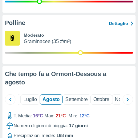
ioni
" o
tra
sui cookie
o sito
Polline
Dettaglio
Moderato
nostri
Graminacee (35 #/m³)
mo il
te
ento dei
Che tempo fa a Ormont-Dessous a
re
agosto
ioni su
vo e/o
i,
Giugno
Luglio
Agosto
Settembre
Ottobre
Novembre
 dati
er la
 della
T. Media:
16°C
Max:
21°C
Min:
12°C
à, creare
r la
Numero di giorni di pioggia:
17
giorni
à
izzata,
Precipitazioni medie:
168 mm