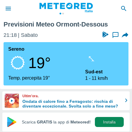
Previsioni Meteo Ormont-Dessous
tiva
rivacy
21:18
Sabato
...
ti di
net
Sereno
net)
19°
i
 da
nisti per
Sud-est
 che le
Temp. percepita 19°
1
11 km/h
ioni
iano di
È
Ultim'ora.
Ondata di calore fino a Ferragosto: rischia di
 a
diventare eccezionale. Svolta solo a fine mese?
ito Web
do le
opzioni:
Scarica
GRATIS
la app di
Meteored!
Installa
 i