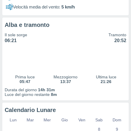
 profili
Velocità media del vento:
5 km/h
lezione
cità
izzata,
Alba e tramonto
fili per
Il sole sorge
Tramonto
izzazione
06:21
20:52
nuti,
 profili
lezione
uti
zzati,
 le
ni degli
Prima luce
Mezzogiorno
Ultima luce
 misurare
05:47
13:37
21:26
zioni dei
Durata del giorno
14h 31m
,
Luce del giorno restante
8m
ere il
so
Calendario Lunare
he o la
ione di
Lun
Mar
Mer
Gio
Ven
Sab
Dom
enienti
8
9
diverse,