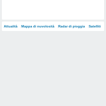
i nostri
artner
Attualità
Mappa di nuvolosità
Radar di pioggia
Satelliti