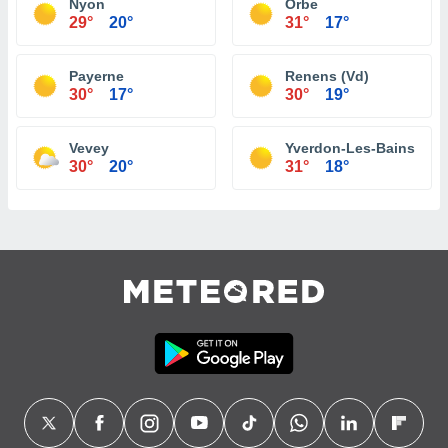
Nyon
Orbe
29°
20°
31°
17°
Payerne
Renens (Vd)
30°
17°
30°
19°
Vevey
Yverdon-Les-Bains
30°
20°
31°
18°