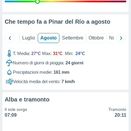
ioni
" o
tra
sui cookie
o sito
Che tempo fa a Pinar del Río a
agosto
nostri
Giugno
Luglio
Agosto
Settembre
Ottobre
Novembre
mo il
T. Media:
27°C
Max:
31°C
Min:
24°C
te
ento dei
Numero di giorni di pioggia:
24
giorni
Precipitazioni medie:
161 mm
re
ioni su
Velocità media del vento:
7 km/h
vo e/o
i,
 dati
Alba e tramonto
er la
 della
Il sole sorge
Tramonto
à, creare
07:09
20:11
r la
à
izzata,