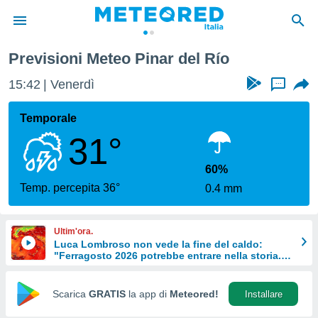
Previsioni Meteo Pinar del Río
tiva
rivacy
15:42
Venerdì
...
ti di
net
Temporale
net)
31°
i
 da
nisti per
60%
 che le
Temp. percepita 36°
0.4 mm
ioni
iano di
È
Ultim'ora.
Luca Lombroso non vede la fine del caldo:
 a
"Ferragosto 2026 potrebbe entrare nella storia.
ito Web
Ecco perché.
do le
opzioni:
Scarica
GRATIS
la app di
Meteored!
Installare
 i