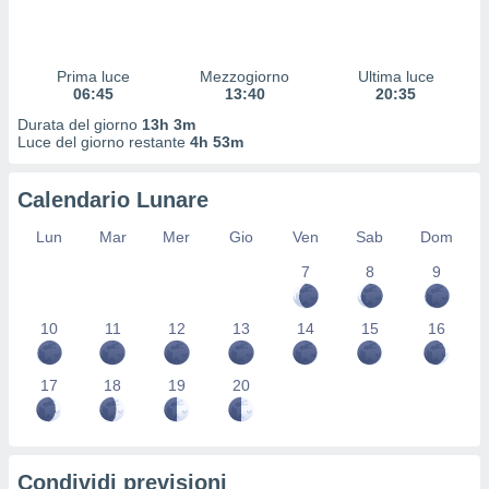
 profili
lezione
cità
izzata,
Prima luce
Mezzogiorno
Ultima luce
fili per
06:45
13:40
20:35
Durata del giorno
13h 3m
izzazione
Luce del giorno restante
4h 53m
nuti,
 profili
Calendario Lunare
lezione
uti
Lun
Mar
Mer
Gio
Ven
Sab
Dom
zzati,
 le
7
8
9
ni degli
 misurare
zioni dei
10
11
12
13
14
15
16
,
ere il
17
18
19
20
so
he o la
ione di
enienti
Condividi previsioni
diverse,