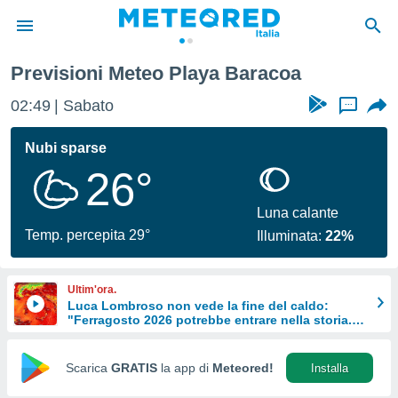
Previsioni Meteo Playa Baracoa
tiva
rivacy
02:49
Sabato
...
ti di
net
Nubi sparse
net)
26°
i
 da
nisti per
Luna calante
 che le
Temp. percepita 29°
Illuminata:
22%
ioni
iano di
È
Ultim'ora.
Luca Lombroso non vede la fine del caldo:
 a
"Ferragosto 2026 potrebbe entrare nella storia.
ito Web
Ecco perché."
do le
opzioni:
Scarica
GRATIS
la app di
Meteored!
Installa
 i