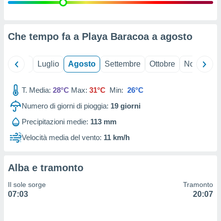
ioni
" o
tra
sui cookie
o sito
Che tempo fa a Playa Baracoa a
agosto
nostri
Giugno
Luglio
Agosto
Settembre
Ottobre
Novembre
mo il
T. Media:
28°C
Max:
31°C
Min:
26°C
te
ento dei
Numero di giorni di pioggia:
19
giorni
Precipitazioni medie:
113 mm
re
ioni su
Velocità media del vento:
11 km/h
vo e/o
i,
 dati
Alba e tramonto
er la
 della
Il sole sorge
Tramonto
à, creare
07:03
20:07
r la
à
izzata,