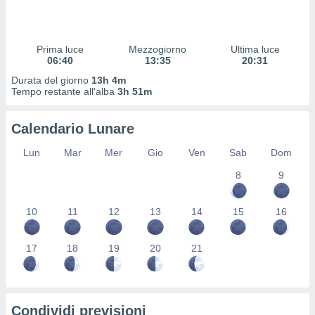
 profili
lezione
cità
izzata,
Prima luce
Mezzogiorno
Ultima luce
fili per
06:40
13:35
20:31
Durata del giorno
13h 4m
izzazione
Tempo restante all'alba
3h 51m
nuti,
 profili
Calendario Lunare
lezione
uti
Lun
Mar
Mer
Gio
Ven
Sab
Dom
zzati,
 le
8
9
ni degli
 misurare
zioni dei
10
11
12
13
14
15
16
,
ere il
17
18
19
20
21
so
he o la
ione di
enienti
Condividi previsioni
diverse,