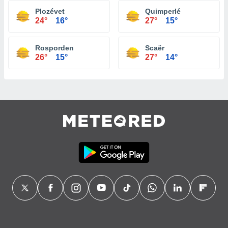
Plozévet
Quimperlé
24°
16°
27°
15°
Rosporden
Scaër
26°
15°
27°
14°