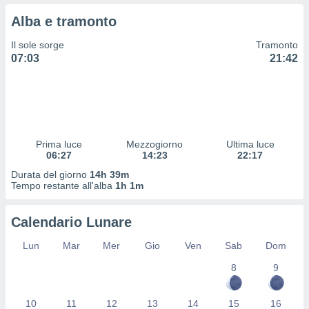
 profili
Alba e tramonto
lezione
cità
Il sole sorge
Tramonto
izzata,
07:03
21:42
fili per
izzazione
nuti,
 profili
lezione
uti
Prima luce
Mezzogiorno
Ultima luce
zzati,
06:27
14:23
22:17
 le
Durata del giorno
14h 39m
ni degli
Tempo restante all'alba
1h 1m
 misurare
zioni dei
,
Calendario Lunare
ere il
Lun
Mar
Mer
Gio
Ven
Sab
Dom
so
8
9
he o la
ione di
enienti
10
11
12
13
14
15
16
diverse,