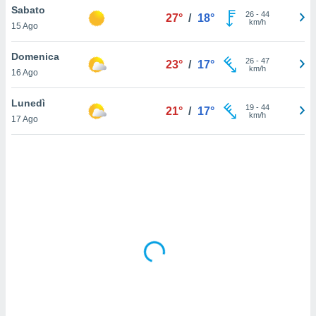
Sabato
26
-
44
27°
/
18°
km/h
sui cookie
15 Ago
e il tuo
 in
Domenica
26
-
47
23°
/
17°
km/h
16 Ago
o
 il
Lunedì
19
-
44
21°
/
17°
km/h
azioni
17 Ago
kie
re
le a piè
 del
to web.
ATIVA,
e
gie
i cookie
ccetti
zione dei