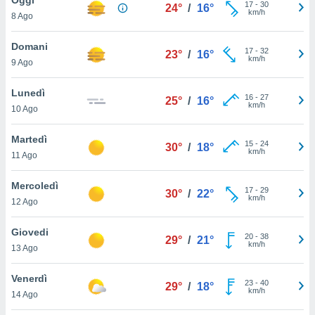
a", è
17
-
30
24°
/
16°
km/h
8 Ago
al sito
ettando
Domani
17
-
32
23°
/
16°
zione di
km/h
9 Ago
okie,
dei nostri
Lunedì
16
-
27
che ci
25°
/
16°
km/h
10 Ago
no di
 e
e il
Martedì
15
-
24
30°
/
18°
amento
km/h
11 Ago
 Web,
i
Mercoledì
17
-
29
re un
30°
/
22°
km/h
12 Ago
pecifico
arti la
Giovedi
à o
20
-
38
29°
/
21°
km/h
i
13 Ago
zzati
 di esso.
Venerdì
23
-
40
sultare
29°
/
18°
km/h
14 Ago
oni nella