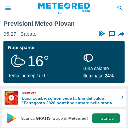
Previsioni Meteo Plovan
tiva
rivacy
05:27
Sabato
...
ti di
net
Nubi sparse
net)
16°
i
 da
nisti per
Luna calante
 che le
Temp. percepita 16°
Illuminata:
24%
ioni
iano di
È
Ultim'ora.
Luca Lombroso non vede la fine del caldo:
 a
"Ferragosto 2026 potrebbe entrare nella storia.
ito Web
Ecco perché.
do le
opzioni:
Scarica
GRATIS
la app di
Meteored!
Installare
 i