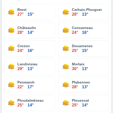
Brest
Carhaix-Plouguer
27°
15°
28°
13°
Châteaulin
Concarneau
28°
14°
24°
16°
Crozon
Douarnenez
24°
16°
25°
15°
Landivisiau
Morlaix
29°
13°
30°
13°
Penmarch
Plabennec
22°
17°
28°
13°
Ploudalmézeau
Plouescat
25°
14°
25°
14°