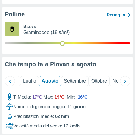
ioni
" o
tra
Polline
Dettaglio
sui cookie
o sito
Basso
Graminacee (18 #/m³)
nostri
mo il
te
ento dei
Che tempo fa a Plovan a
agosto
re
ioni su
Giugno
Luglio
Agosto
Settembre
Ottobre
Novembre
vo e/o
i,
T. Media:
17°C
Max:
19°C
Min:
16°C
 dati
er la
Numero di giorni di pioggia:
11
giorni
 della
à, creare
Precipitazioni medie:
62 mm
r la
Velocità media del vento:
17 km/h
à
izzata,