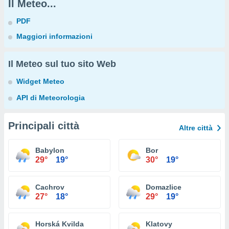
Il Meteo...
PDF
Maggiori informazioni
Il Meteo sul tuo sito Web
Widget Meteo
API di Meteorologia
Principali città
Altre città
Babylon
Bor
29°
19°
30°
19°
Cachrov
Domazlice
27°
18°
29°
19°
Horská Kvilda
Klatovy