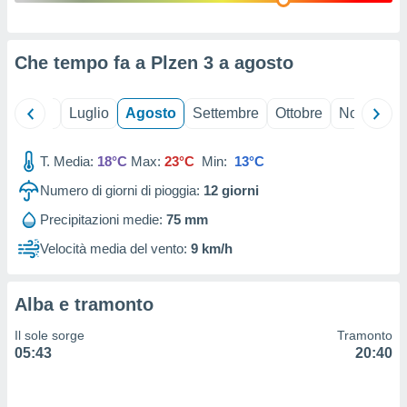
ioni
" o
tra
sui cookie
Che tempo fa a Plzen 3 a
agosto
o sito
Giugno
Luglio
Agosto
Settembre
Ottobre
Novembre
nostri
mo il
T. Media:
18°C
Max:
23°C
Min:
13°C
te
ento dei
Numero di giorni di pioggia:
12
giorni
Precipitazioni medie:
75 mm
re
ioni su
Velocità media del vento:
9 km/h
vo e/o
i,
 dati
Alba e tramonto
er la
 della
Il sole sorge
Tramonto
à, creare
05:43
20:40
r la
à
izzata,