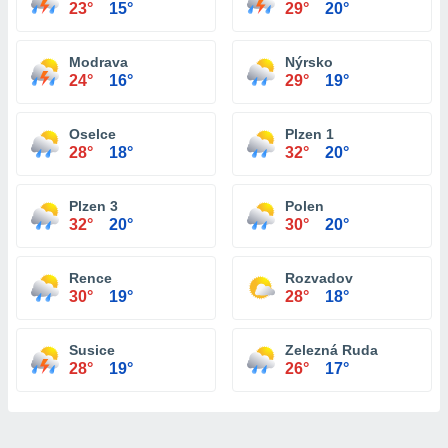
23°
15°
29°
20°
Modrava
Nýrsko
24°
16°
29°
19°
Oselce
Plzen 1
28°
18°
32°
20°
Plzen 3
Polen
32°
20°
30°
20°
Rence
Rozvadov
30°
19°
28°
18°
Susice
Zelezná Ruda
28°
19°
26°
17°