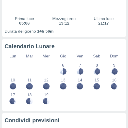
 profili
lezione
cità
Prima luce
Mezzogiorno
Ultima luce
izzata,
05:06
13:12
21:17
fili per
Durata del giorno
14h 56m
izzazione
nuti,
Calendario Lunare
 profili
lezione
Lun
Mar
Mer
Gio
Ven
Sab
Dom
uti
zzati,
6
7
8
9
 le
ni degli
 misurare
10
11
12
13
14
15
16
zioni dei
,
17
18
19
ere il
so
he o la
ione di
Condividi previsioni
enienti
diverse,