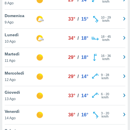
km/h
a", è
8 Ago
al sito
Domenica
10
-
29
ettando
33°
/
15°
km/h
9 Ago
zione di
okie,
Lunedì
dei nostri
18
-
45
34°
/
18°
km/h
che ci
10 Ago
no di
 e
Martedì
16
-
36
29°
/
18°
e il
km/h
11 Ago
amento
 Web,
Mercoledì
i
9
-
28
29°
/
14°
km/h
re un
12 Ago
pecifico
arti la
Giovedi
6
-
20
33°
/
14°
à o
km/h
13 Ago
i
zzati
Venerdì
 di esso.
3
-
20
36°
/
16°
km/h
sultare
14 Ago
oni nella