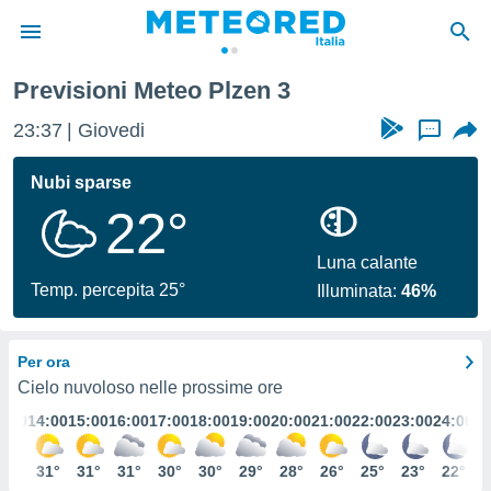
Previsioni Meteo Plzen 3
tiva
rivacy
23:37
Giovedi
...
ti di
net
Nubi sparse
net)
22°
i
 da
nisti per
Luna calante
 che le
Temp. percepita 25°
Illuminata:
46%
ioni
iano di
È
Per ora
 a
Cielo nuvoloso nelle prossime ore
ito Web
3:00
14:00
15:00
16:00
17:00
18:00
19:00
20:00
21:00
22:00
23:00
24:00
do le
opzioni:
30°
31°
31°
31°
30°
30°
29°
28°
26°
25°
23°
22°
 i