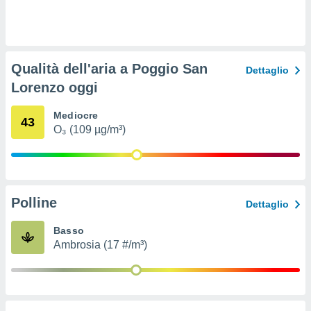
ioni
e
à non
izzata.
utare
Qualità dell'aria a Poggio San
zione dei
Dettaglio
Lorenzo oggi
 al
ito Web
Mediocre
questo
43
O₃ (109 µg/m³)
ento
 il
o
Polline
Dettaglio
, noi e i
rtner
Basso
mo
Ambrosia (17 #/m³)
tori
o
e simili
viare,