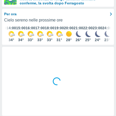
conferme, la svolta dopo Ferragosto
e
Per ora
amente
Cielo sereno nelle prossime ore
cità
3:00
14:00
15:00
16:00
17:00
18:00
19:00
20:00
21:00
22:00
23:00
24:00
izzata,
ACCETTA
ulle
E
34°
34°
34°
33°
33°
33°
31°
28°
26°
25°
24°
23°
ioni
CONTINUA
tramite
e simili,
IMPOSTAZIONI
nte di
e la
tività per
re a
ontenuti
ti
 di
senza
sto.
clic sul
 "Accetta