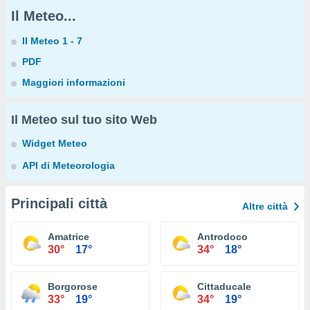
Il Meteo...
Il Meteo 1 - 7
PDF
Maggiori informazioni
Il Meteo sul tuo sito Web
Widget Meteo
API di Meteorologia
Principali città
Altre città
Amatrice
Antrodoco
30°
17°
34°
18°
Borgorose
Cittaducale
33°
19°
34°
19°