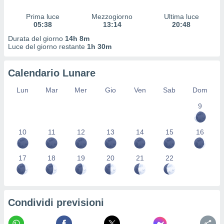
ioni
" o
tra
Prima luce
Mezzogiorno
Ultima luce
05:38
13:14
20:48
sui cookie
o sito
Durata del giorno
14h 8m
Luce del giorno restante
1h 30m
nostri
Calendario Lunare
mo il
Lun
Mar
Mer
Gio
Ven
Sab
Dom
te
ento dei
9
re
10
11
12
13
14
15
16
ioni su
vo e/o
i,
17
18
19
20
21
22
 dati
er la
 della
à, creare
r la
Condividi previsioni
à
izzata,