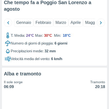
 e
Che tempo fa a Poggio San Lorenzo a
ati
agosto
 quali la
a su
ito web,
Gennaio
Febbraio
Marzo
Aprile
Maggio
Giu
IP e
tori di
Alcuni
T. Media:
24°C
Max:
30°C
Min:
18°C
ro
Numero di giorni di pioggia:
6
giorni
 tuoi dati
Precipitazioni medie:
32 mm
 sulla
un
Velocità media del vento:
6 km/h
e
, al quale
rti. Per
Alba e tramonto
puoi
il tuo
Il sole sorge
Tramonto
o o
06:09
20:18
l
nto dei
ualsiasi
 facendo