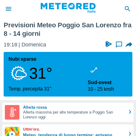
timana
Previsioni Meteo Poggio San Lorenzo fra
tiva
8 - 14 giorni
rivacy
ti di
19:18
Domenica
...
net
net)
Nubi sparse
i
 da
31°
nisti per
 che le
Sud-ovest
ioni
Temp. percepita 31°
iano di
10
25 km/h
È
 a
Allerta rossa
ito Web
Allerta massima per alte temperature a Poggio San
Lorenzo oggi
do le
opzioni:
Ultim'ora.
Meteo, tendenza di lungo termine: arrivano
 i