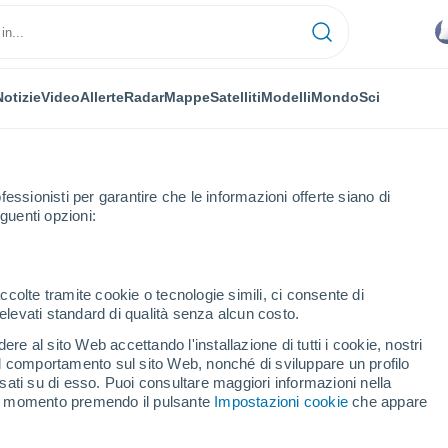
Notizie
Video
Allerte
Radar
Mappe
Satelliti
Modelli
Mondo
Sci
fessionisti per garantire che le informazioni offerte siano di
guenti opzioni:
ath
ccolte tramite cookie o tecnologie simili, ci consente di
n elevati standard di qualità senza alcun costo.
ath
re al sito Web accettando l'installazione di tutti i cookie, nostri
 il comportamento sul sito Web, nonché di sviluppare un profilo
...
asati su di esso. Puoi consultare maggiori informazioni nella
si momento premendo il pulsante
Impostazioni cookie
che appare
Per ora
Intervalli nuvolosi nelle prossime
ore