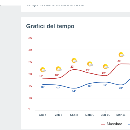
Tempo restante all'alba
3h 18m
Grafici del tempo
35
30
24°
25
22°
20°
19°
20
18°
18°
17°
15
16°
16°
15°
15°
14°
10
°C
Gio
6
Ven
7
Sab
8
Dom
9
Lun
10
Mar
11
Massimo