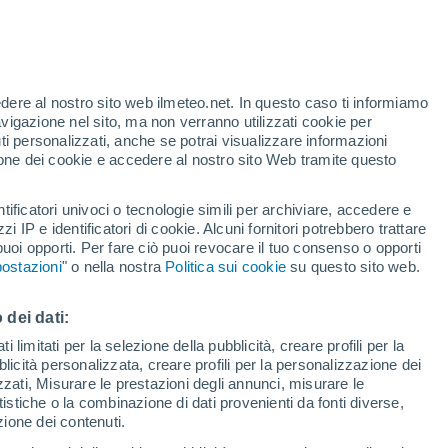
te
edere al nostro sito web ilmeteo.net. In questo caso ti informiamo
46%
avigazione nel sito, ma non verranno utilizzati cookie per
i personalizzati, anche se potrai visualizzare informazioni
azione dei cookie e accedere al nostro sito Web tramite questo
tificatori univoci o tecnologie simili per archiviare, accedere e
sità
zzi IP e identificatori di cookie. Alcuni fornitori potrebbero trattare
 puoi opporti. Per fare ciò puoi revocare il tuo consenso o opporti
di pioggia
Satelliti
Modelli
ostazioni
" o nella nostra
Politica sui cookie
su questo sito web.
 dei dati:
omenica
Lunedì
Martedì
Mercoledì
 limitati per la selezione della pubblicità, creare profili per la
bblicità personalizzata, creare profili per la personalizzazione dei
9 Ago
10 Ago
11 Ago
12 Ago
izzati, Misurare le prestazioni degli annunci, misurare le
istiche o la combinazione di dati provenienti da fonti diverse,
ezione dei contenuti.