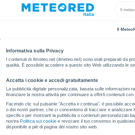
Il Meteo
Informativa sulla Privacy
I contenuti di Ilmeteo.net (ilmeteo.net) sono stati preparati da pro
qualità. È possibile accedere a questo sito Web utilizzando le se
Accetta i cookie e accedi gratuitamente
Home
Regno Unito
Sud Ovest Inghilterra
Polze
La pubblicità digitale personalizzata, basata sulle informazioni ra
finanziare la nostra attività per continuare a offrirti contenuti co
Previsioni Meteo Polze
Facendo clic sul pulsante "Accetta e continua", è possibile accede
o dei nostri partner, che ci consentono di tracciare e analizzare
01:57
Giovedi
specifico per mostrarti la pubblicità o contenuti personalizzati b
nostra
Politica sui cookie
e revocare il tuo consenso in qualsia
disponibile a piè di pagina del nostro sito web.
Nubi sparse