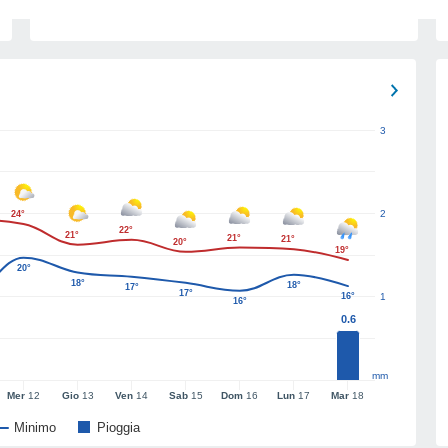
3
2
24°
22°
21°
21°
21°
20°
19°
20°
18°
18°
17°
17°
16°
1
16°
0.6
mm
Mer
12
Gio
13
Ven
14
Sab
15
Dom
16
Lun
17
Mar
18
Minimo
Pioggia