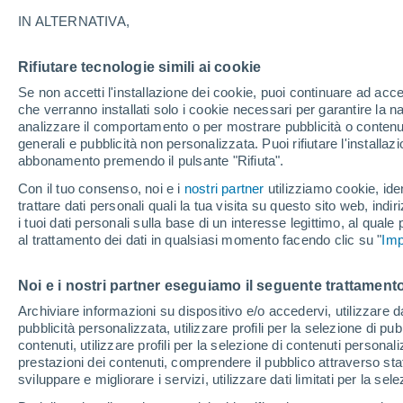
17°
IN ALTERNATIVA,
Rifiutare tecnologie simili ai cookie
Luna calan
Se non accetti l'installazione dei cookie, puoi continuare ad acc
Illuminata:
Temp. percepita 17°
che verranno installati solo i cookie necessari per garantire la n
analizzare il comportamento o per mostrare pubblicità o contenut
generali e pubblicità non personalizzata. Puoi rifiutare l'install
abbonamento premendo il pulsante "Rifiuta".
Ultim'ora.
L'Organizzazione Meteorologica Mondiale
Con il tuo consenso, noi e i
nostri partner
utilizziamo cookie, iden
conferma: "El Niño sta raggiungendo un'inten
trattare dati personali quali la tua visita su questo sito web, indiri
mai vista da diversi anni"
i tuoi dati personali sulla base di un interesse legittimo, al quale
Il Meteo 1 - 7
Attualità
Mappa di nuvolosità
Radar 
al trattamento dei dati in qualsiasi momento facendo clic su "
Imp
Noi e i nostri partner eseguiamo il seguente trattamento
Domani
Sabato
D
Oggi
Archiviare informazioni su dispositivo e/o accedervi, utilizzare dati
pubblicità personalizzata, utilizzare profili per la selezione di pu
7 Ago
8 Ago
6 Ago
contenuti, utilizzare profili per la selezione di contenuti personal
prestazioni dei contenuti, comprendere il pubblico attraverso stat
sviluppare e migliorare i servizi, utilizzare dati limitati per la sel