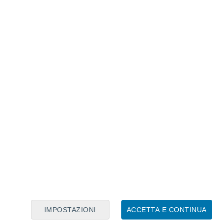
Calendario Lunare
Lun
Mar
Mer
Gio
Ven
Sab
Dom
6
7
8
9
10
11
12
13
14
15
16
17
18
19
IMPOSTAZIONI
ACCETTA E CONTINUA