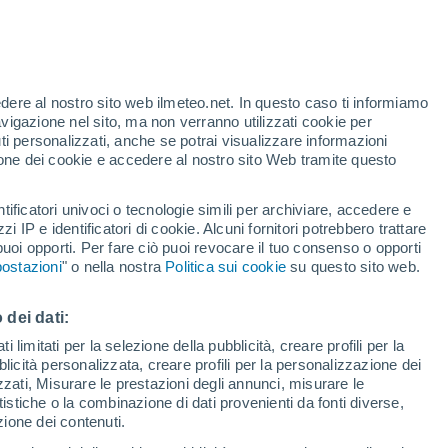
o
edere al nostro sito web ilmeteo.net. In questo caso ti informiamo
avigazione nel sito, ma non verranno utilizzati cookie per
i personalizzati, anche se potrai visualizzare informazioni
azione dei cookie e accedere al nostro sito Web tramite questo
tificatori univoci o tecnologie simili per archiviare, accedere e
zzi IP e identificatori di cookie. Alcuni fornitori potrebbero trattare
 puoi opporti. Per fare ciò puoi revocare il tuo consenso o opporti
di pioggia
Satelliti
Modelli
ostazioni
" o nella nostra
Politica sui cookie
su questo sito web.
 dei dati:
Lunedì
Martedì
Mercoledì
Giovedi
 limitati per la selezione della pubblicità, creare profili per la
bblicità personalizzata, creare profili per la personalizzazione dei
10 Ago
11 Ago
12 Ago
13 Ago
izzati, Misurare le prestazioni degli annunci, misurare le
istiche o la combinazione di dati provenienti da fonti diverse,
ezione dei contenuti.