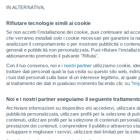
33°
IN ALTERNATIVA,
Rifiutare tecnologie simili ai cookie
UV
3 Medi
Se non accetti l'installazione dei cookie, puoi continuare ad acc
Temp. percepita 36°
FPS
6-10
che verranno installati solo i cookie necessari per garantire la n
analizzare il comportamento o per mostrare pubblicità o contenut
generali e pubblicità non personalizzata. Puoi rifiutare l'install
abbonamento premendo il pulsante "Rifiuta".
Ultim'ora.
L’estate non cambia rotta: caldo fino a metà
Con il tuo consenso, noi e i
nostri partner
utilizziamo cookie, iden
agosto, svolta possibile solo a fine mese
trattare dati personali quali la tua visita su questo sito web, indiri
i tuoi dati personali sulla base di un interesse legittimo, al quale
Il Meteo 1 - 7
Attualità
Mappa di nuvolosità
Radar 
al trattamento dei dati in qualsiasi momento facendo clic su "
Imp
Noi e i nostri partner eseguiamo il seguente trattamento
Domani
Domenica
Oggi
Archiviare informazioni su dispositivo e/o accedervi, utilizzare dati
pubblicità personalizzata, utilizzare profili per la selezione di pu
8 Ago
9 Ago
7 Ago
contenuti, utilizzare profili per la selezione di contenuti personal
prestazioni dei contenuti, comprendere il pubblico attraverso stat
sviluppare e migliorare i servizi, utilizzare dati limitati per la sel