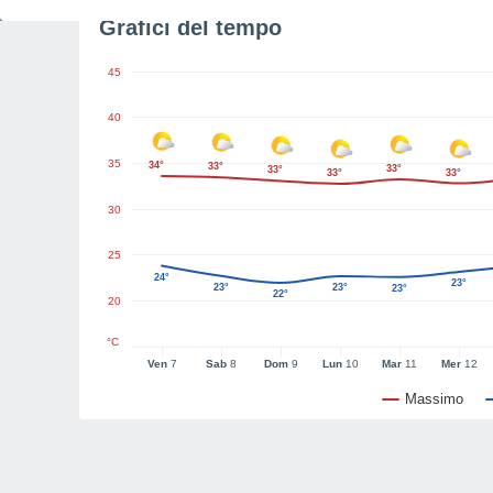
Grafici del tempo
45
40
35
34°
33°
33°
33°
33°
33°
30
25
24°
23°
23°
23°
23°
22°
20
°C
Ven
7
Sab
8
Dom
9
Lun
10
Mar
11
Mer
12
Massimo