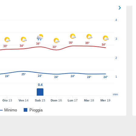
4
3
35°
35°
34°
34°
34°
33°
33°
2
25°
24°
24°
24°
1
24°
24°
24°
0.4
mm
Gio
13
Ven
14
Sab
15
Dom
16
Lun
17
Mar
18
Mer
19
Minimo
Pioggia