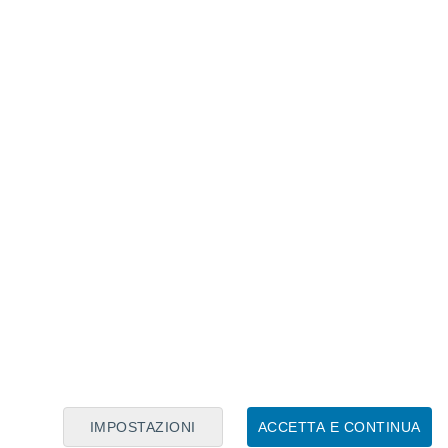
Calendario Lunare
Lun
Mar
Mer
Gio
Ven
Sab
Dom
7
8
9
10
11
12
13
14
15
16
17
18
19
20
IMPOSTAZIONI
ACCETTA E CONTINUA