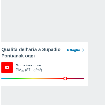
Qualità dell'aria a Supadio
Dettaglio
Pontianak oggi
Molto insalubre
83
PM₂₅ (87 µg/m³)