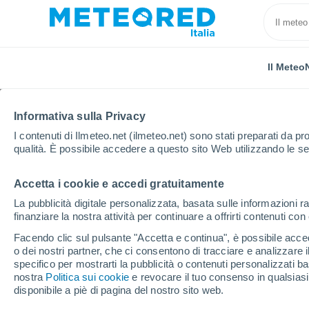
Il Meteo
Informativa sulla Privacy
I contenuti di Ilmeteo.net (ilmeteo.net) sono stati preparati da pro
qualità. È possibile accedere a questo sito Web utilizzando le se
Accetta i cookie e accedi gratuitamente
Home
Indonesia
Supadio Pontianak
La pubblicità digitale personalizzata, basata sulle informazioni ra
finanziare la nostra attività per continuare a offrirti contenuti co
Previsioni Meteo Supa
Facendo clic sul pulsante "Accetta e continua", è possibile accede
o dei nostri partner, che ci consentono di tracciare e analizzare
15:00
Venerdì
specifico per mostrarti la pubblicità o contenuti personalizzati b
nostra
Politica sui cookie
e revocare il tuo consenso in qualsia
disponibile a piè di pagina del nostro sito web.
Nubi sparse