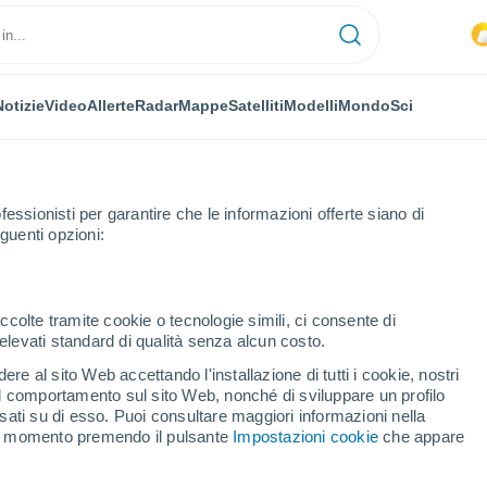
Notizie
Video
Allerte
Radar
Mappe
Satelliti
Modelli
Mondo
Sci
fessionisti per garantire che le informazioni offerte siano di
guenti opzioni:
ccolte tramite cookie o tecnologie simili, ci consente di
n elevati standard di qualità senza alcun costo.
dio Pontianak
re al sito Web accettando l'installazione di tutti i cookie, nostri
 il comportamento sul sito Web, nonché di sviluppare un profilo
...
asati su di esso. Puoi consultare maggiori informazioni nella
si momento premendo il pulsante
Impostazioni cookie
che appare
Per ora
Caldo umido afoso nelle
prossime ore