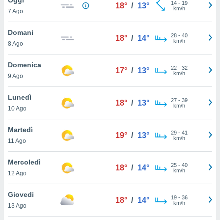
a", è
14
-
19
18°
/
13°
km/h
7 Ago
al sito
ettando
Domani
28
-
40
18°
/
14°
zione di
km/h
8 Ago
okie,
dei nostri
Domenica
22
-
32
che ci
17°
/
13°
km/h
9 Ago
no di
 e
e il
Lunedì
27
-
39
18°
/
13°
amento
km/h
10 Ago
 Web,
i
Martedì
29
-
41
re un
19°
/
13°
km/h
11 Ago
pecifico
arti la
Mercoledì
à o
25
-
40
18°
/
14°
km/h
i
12 Ago
zzati
 di esso.
Giovedi
19
-
36
sultare
18°
/
14°
km/h
13 Ago
oni nella