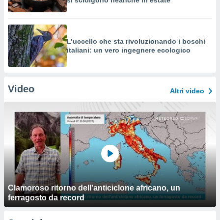
si sciolgono neanche in estate
L’uccello che sta rivoluzionando i boschi
italiani: un vero ingegnere ecologico
Video
Altri video
Clamoroso ritorno dell'anticiclone africano, un
ferragosto da record