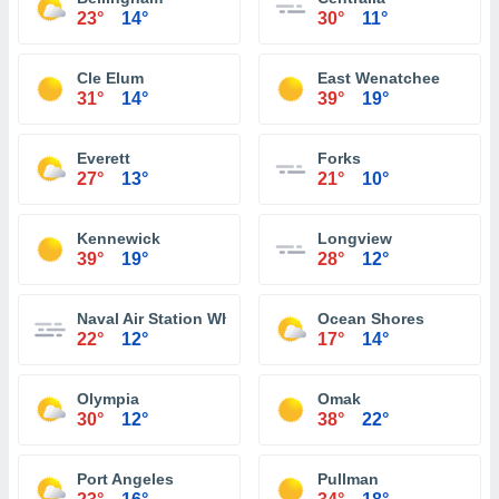
23°
14°
30°
11°
Cle Elum
East Wenatchee
31°
14°
39°
19°
Everett
Forks
27°
13°
21°
10°
Kennewick
Longview
39°
19°
28°
12°
Naval Air Station Whidbey Island
Ocean Shores
22°
12°
17°
14°
Olympia
Omak
30°
12°
38°
22°
Port Angeles
Pullman