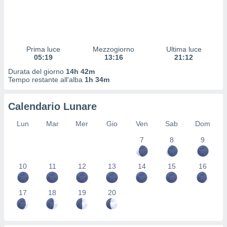
 profili
lezione
cità
izzata,
fili per
Prima luce
Mezzogiorno
Ultima luce
05:19
13:16
21:12
izzazione
Durata del giorno
14h 42m
nuti,
Tempo restante all'alba
1h 34m
 profili
lezione
uti
Calendario Lunare
zzati,
 le
Lun
Mar
Mer
Gio
Ven
Sab
Dom
ni degli
 misurare
7
8
9
zioni dei
,
10
11
12
13
14
15
16
ere il
so
17
18
19
20
he o la
ione di
enienti
diverse,