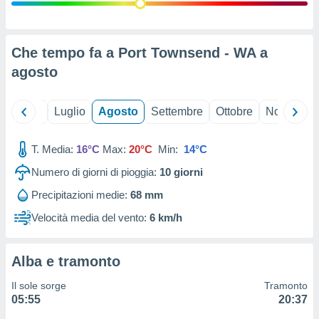
ioni
" o
tra
sui cookie
o sito
Che tempo fa a Port Townsend - WA a
agosto
nostri
Giugno
Luglio
Agosto
Settembre
Ottobre
Novembre
mo il
te
ento dei
T. Media:
16°C
Max:
20°C
Min:
14°C
Numero di giorni di pioggia:
10
giorni
re
ioni su
Precipitazioni medie:
68 mm
vo e/o
Velocità media del vento:
6 km/h
i,
 dati
er la
 della
Alba e tramonto
à, creare
r la
Il sole sorge
Tramonto
à
05:55
20:37
izzata,