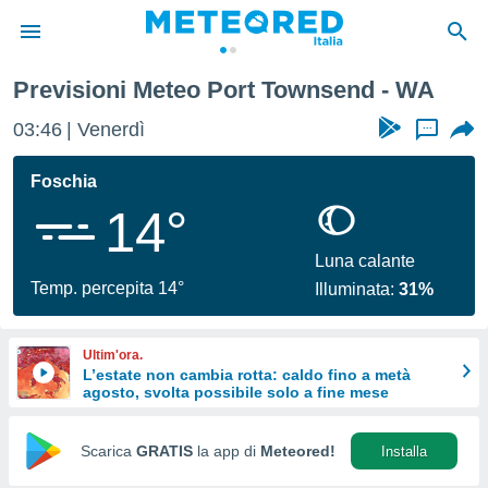
Previsioni Meteo Port Townsend - WA
tiva
rivacy
03:46
Venerdì
...
ti di
net
Foschia
net)
14°
i
 da
nisti per
Luna calante
 che le
Temp. percepita 14°
Illuminata:
31%
ioni
iano di
È
Ultim'ora.
L’estate non cambia rotta: caldo fino a metà
 a
agosto, svolta possibile solo a fine mese
ito Web
do le
opzioni:
Scarica
GRATIS
la app di
Meteored!
Installa
 i