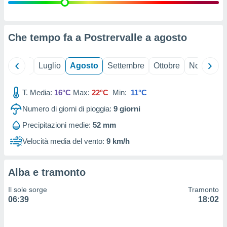
ioni
" o
tra
sui cookie
o sito
Che tempo fa a Postrervalle a
agosto
nostri
Giugno
Luglio
Agosto
Settembre
Ottobre
Novembre
mo il
T. Media:
16°C
Max:
22°C
Min:
11°C
te
ento dei
Numero di giorni di pioggia:
9
giorni
Precipitazioni medie:
52 mm
re
ioni su
Velocità media del vento:
9 km/h
vo e/o
i,
 dati
Alba e tramonto
er la
 della
Il sole sorge
Tramonto
à, creare
06:39
18:02
r la
à
izzata,