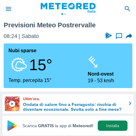
Previsioni Meteo Postrervalle
tiva
rivacy
08:24
Sabato
...
ti di
net
Nubi sparse
net)
15°
i
 da
nisti per
Nord-ovest
 che le
Temp. percepita 15°
19
53 km/h
ioni
iano di
È
Ultim'ora.
Ondata di calore fino a Ferragosto: rischia di
 a
diventare eccezionale. Svolta solo a fine mese?
ito Web
do le
opzioni:
Scarica
GRATIS
la app di
Meteored!
Installa
 i