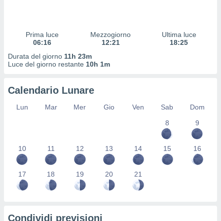
 profili
lezione
cità
izzata,
Prima luce
Mezzogiorno
Ultima luce
fili per
06:16
12:21
18:25
Durata del giorno
11h 23m
izzazione
Luce del giorno restante
10h 1m
nuti,
 profili
Calendario Lunare
lezione
uti
Lun
Mar
Mer
Gio
Ven
Sab
Dom
zzati,
 le
8
9
ni degli
 misurare
zioni dei
10
11
12
13
14
15
16
,
ere il
17
18
19
20
21
so
he o la
ione di
enienti
Condividi previsioni
diverse,