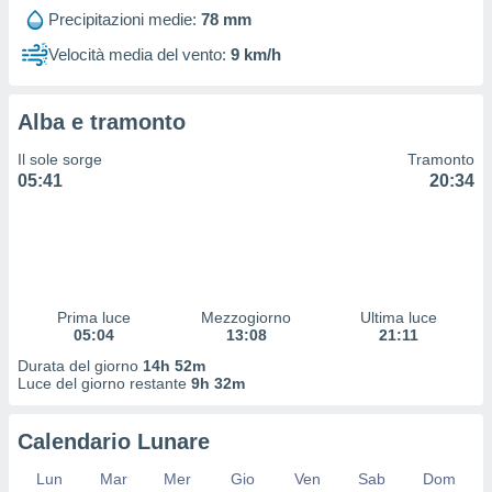
 profili
Precipitazioni medie:
78 mm
lezione
cità
Velocità media del vento:
9 km/h
izzata,
fili per
Alba e tramonto
izzazione
nuti,
Il sole sorge
Tramonto
 profili
05:41
20:34
lezione
uti
zzati,
 le
ni degli
 misurare
Prima luce
Mezzogiorno
Ultima luce
zioni dei
05:04
13:08
21:11
,
ere il
Durata del giorno
14h 52m
Luce del giorno restante
9h 32m
so
he o la
Calendario Lunare
ione di
enienti
Lun
Mar
Mer
Gio
Ven
Sab
Dom
diverse,