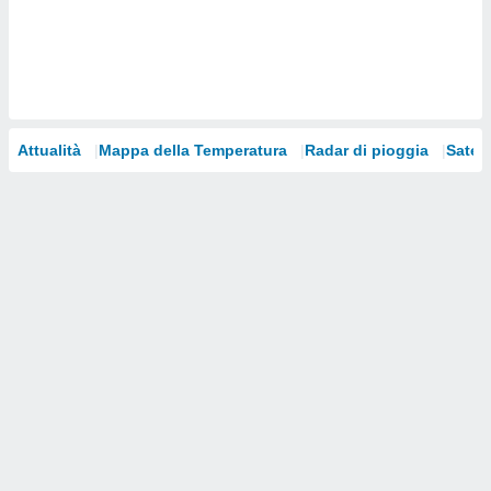
i nostri
artner
Attualità
Mappa della Temperatura
Radar di pioggia
Satelli