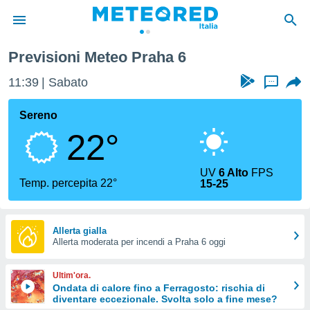
Previsioni Meteo Praha 6
tiva
rivacy
11:39
Sabato
...
ti di
net
Sereno
net)
22°
i
 da
nisti per
UV
6 Alto
FPS
 che le
Temp. percepita 22°
15-25
ioni
iano di
È
Allerta gialla
 a
Allerta moderata per incendi a Praha 6 oggi
ito Web
do le
Ultim'ora.
opzioni:
Ondata di calore fino a Ferragosto: rischia di
diventare eccezionale. Svolta solo a fine mese?
 i