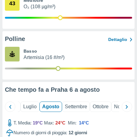
Mediocre
43
ioni
" o
O₃ (108 µg/m³)
tra
sui cookie
o sito
Polline
nostri
Dettaglio
mo il
Basso
te
Artemisia (16 #/m³)
ento dei
re
ioni su
vo e/o
Che tempo fa a Praha 6 a
agosto
i,
 dati
er la
Giugno
Luglio
Agosto
Settembre
Ottobre
Novembre
 della
à, creare
r la
T. Media:
19°C
Max:
24°C
Min:
14°C
à
Numero di giorni di pioggia:
12
giorni
izzata,