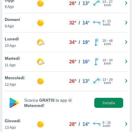
a", è
13
-
27
26°
/
13°
km/h
8 Ago
al sito
ettando
Domani
9
-
23
32°
/
14°
zione di
km/h
9 Ago
okie,
dei nostri
Lunedì
20
-
48
che ci
34°
/
19°
km/h
10 Ago
no di
 e
e il
Martedì
15
-
33
26°
/
16°
amento
km/h
11 Ago
 Web,
i
Mercoledì
13
-
29
re un
26°
/
13°
km/h
12 Ago
pecifico
arti la
à o
Scarica
GRATIS
la app di
i
Installa
Meteored!
zzati
 di esso.
sultare
Giovedi
9
-
25
28°
/
14°
km/h
13 Ago
oni nella