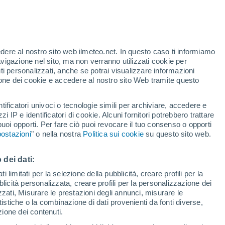
Allerta rossa
Allerta massima per alte
temperature a Prigrevica oggi
edere al nostro sito web ilmeteo.net. In questo caso ti informiamo
/h
avigazione nel sito, ma non verranno utilizzati cookie per
i personalizzati, anche se potrai visualizzare informazioni
azione dei cookie e accedere al nostro sito Web tramite questo
ore si
tificatori univoci o tecnologie simili per archiviare, accedere e
etta
zzi IP e identificatori di cookie. Alcuni fornitori potrebbero trattare
 puoi opporti. Per fare ciò puoi revocare il tuo consenso o opporti
di pioggia
Satelliti
Modelli
ostazioni
" o nella nostra
Politica sui cookie
su questo sito web.
 dei dati:
omenica
Lunedì
Martedì
Mercoledì
 limitati per la selezione della pubblicità, creare profili per la
bblicità personalizzata, creare profili per la personalizzazione dei
9 Ago
10 Ago
11 Ago
12 Ago
izzati, Misurare le prestazioni degli annunci, misurare le
istiche o la combinazione di dati provenienti da fonti diverse,
ezione dei contenuti.