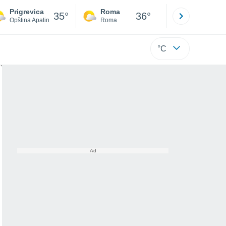
Prigrevica
Roma
Milano
35°
36°
Opština Apatin
Roma
Milano
°C