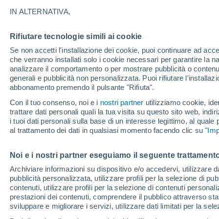
36°
IN ALTERNATIVA,
Rifiutare tecnologie simili ai cookie
Sud-est
Se non accetti l'installazione dei cookie, puoi continuare ad acc
Temp. percepita 35°
13
-
27 km
che verranno installati solo i cookie necessari per garantire la n
analizzare il comportamento o per mostrare pubblicità o contenut
generali e pubblicità non personalizzata. Puoi rifiutare l'install
abbonamento premendo il pulsante "Rifiuta".
Ultim'ora.
Il fenomeno El Niño sta tornando: "L'interrutt
Con il tuo consenso, noi e i
nostri partner
utilizziamo cookie, iden
sta azionando proprio ora" – ecco cosa ci asp
trattare dati personali quali la tua visita su questo sito web, indiri
in inverno
i tuoi dati personali sulla base di un interesse legittimo, al quale
Il Meteo 1 - 7
Attualità
Mappa di nuvolosità
Radar 
al trattamento dei dati in qualsiasi momento facendo clic su "
Imp
Noi e i nostri partner eseguiamo il seguente trattamento
Domani
Sabato
D
Oggi
Archiviare informazioni su dispositivo e/o accedervi, utilizzare dati
pubblicità personalizzata, utilizzare profili per la selezione di pu
7 Ago
8 Ago
6 Ago
contenuti, utilizzare profili per la selezione di contenuti personal
prestazioni dei contenuti, comprendere il pubblico attraverso stat
sviluppare e migliorare i servizi, utilizzare dati limitati per la sel
60%