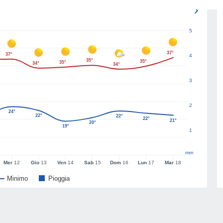
5
37°
37°
4
35°
35°
35°
34°
34°
3
2
24°
22°
22°
22°
21°
20°
19°
1
mm
Mer
12
Gio
13
Ven
14
Sab
15
Dom
16
Lun
17
Mar
18
Minimo
Pioggia