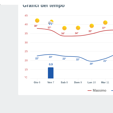
Grafici del tempo
45
40
38°
37°
37°
35°
35
34°
34°
30
25
23°
22°
22°
22°
20
21°
20°
0.9
15
°C
Gio
6
Ven
7
Sab
8
Dom
9
Lun
10
Mar
11
Massimo