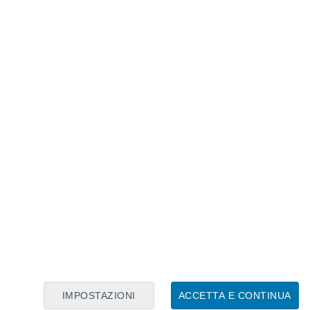
Calendario Lunare
Lun
Mar
Mer
Gio
Ven
Sab
Dom
6
7
8
9
10
11
12
13
14
15
16
17
18
19
IMPOSTAZIONI
ACCETTA E CONTINUA