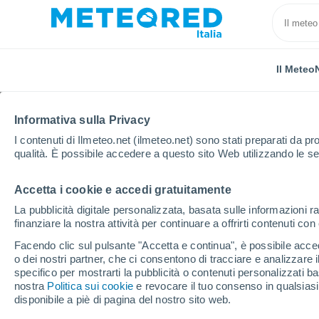
Il Meteo
Informativa sulla Privacy
I contenuti di Ilmeteo.net (ilmeteo.net) sono stati preparati da pro
qualità. È possibile accedere a questo sito Web utilizzando le se
Accetta i cookie e accedi gratuitamente
Home
Serbia
Bačka Occidentale
Prigrevica
La pubblicità digitale personalizzata, basata sulle informazioni ra
finanziare la nostra attività per continuare a offrirti contenuti co
Previsioni Meteo Prigr
Facendo clic sul pulsante "Accetta e continua", è possibile accede
o dei nostri partner, che ci consentono di tracciare e analizzare
17:19
Giovedi
specifico per mostrarti la pubblicità o contenuti personalizzati b
nostra
Politica sui cookie
e revocare il tuo consenso in qualsia
disponibile a piè di pagina del nostro sito web.
Nubi sparse