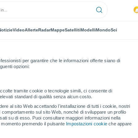
Notizie
Video
Allerte
Radar
Mappe
Satelliti
Modelli
Mondo
Sci
fessionisti per garantire che le informazioni offerte siano di
guenti opzioni:
ccolte tramite cookie o tecnologie simili, ci consente di
n elevati standard di qualità senza alcun costo.
evica
re al sito Web accettando l'installazione di tutti i cookie, nostri
 il comportamento sul sito Web, nonché di sviluppare un profilo
...
asati su di esso. Puoi consultare maggiori informazioni nella
si momento premendo il pulsante
Impostazioni cookie
che appare
Per ora
Intervalli nuvolosi nelle prossime
ore